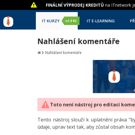
FINÁLNÍ VÝPRODEJ KREDITŮ
na ITnetwork je
IT KURZY
IT E-LEARNING
PŘ
od
0 Kč
Nahlášení komentáře
Nahlášení komentáře
Toto není nástroj pro editaci kom
Tento nástroj slouží k uplatnění práva 
údaje, uprav text tak, aby zůstal obsah ko