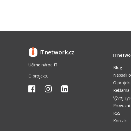
ITnetwork.cz
ITnetwo
Učíme národ IT
Blog
Napsali o
O projektu
O projek
Reklama
Vývoj sy
Provozní
RSS
Kontakt