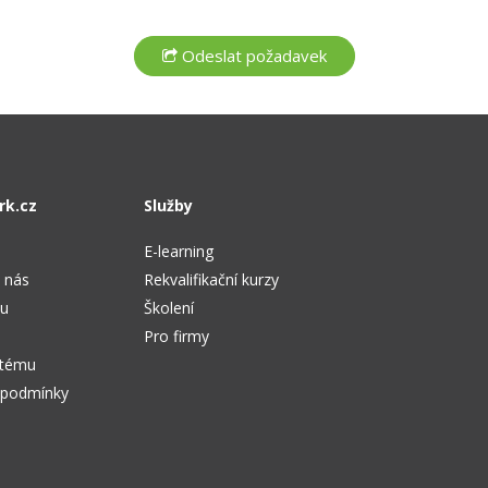
rk.cz
Služby
E-learning
 nás
Rekvalifikační kurzy
tu
Školení
Pro firmy
stému
 podmínky