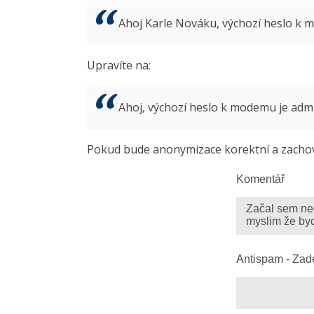
Ahoj Karle Nováku, výchozí heslo k
Upravíte na:
Ahoj, výchozí heslo k modemu je ad
Pokud bude anonymizace korektní a zachová
Komentář
Antispam - Zade