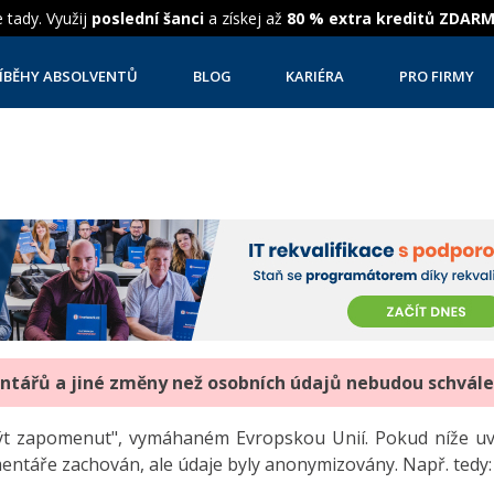
 tady. Využij
poslední šanci
a získej až
80 % extra kreditů ZDAR
ÍBĚHY ABSOLVENTŮ
BLOG
KARIÉRA
PRO FIRMY
entářů a jiné změny než osobních údajů nebudou schvál
"být zapomenut", vymáhaném Evropskou Unií. Pokud níže 
mentáře zachován, ale údaje byly anonymizovány. Např. tedy: