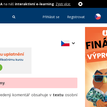
MA
na náš
interaktivní e-learning
.
Zjisti více:
Přihlásit se
Registrovat
eny
.
uvedený komentář obsahuje v
textu
osobní