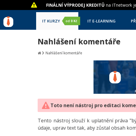
FINÁLNÍ VÝPRODEJ KREDITŮ
na ITnetwork je
IT KURZY
IT E-LEARNING
PŘ
od
0 Kč
Nahlášení komentáře
Nahlášení komentáře
Toto není nástroj pro editaci kom
Tento nástroj slouží k uplatnění práva 
údaje, uprav text tak, aby zůstal obsah ko