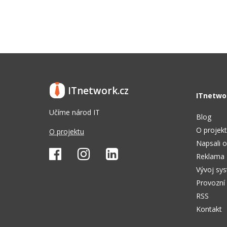
ITnetwork.cz
ITnetwo
Učíme národ IT
Blog
O projek
O projektu
Napsali o
Reklama
Vývoj sy
Provozní
RSS
Kontakt