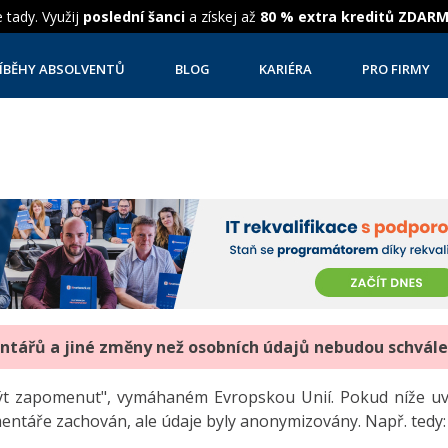
 tady. Využij
poslední šanci
a získej až
80 % extra kreditů ZDAR
ÍBĚHY ABSOLVENTŮ
BLOG
KARIÉRA
PRO FIRMY
entářů a jiné změny než osobních údajů nebudou schvál
"být zapomenut", vymáhaném Evropskou Unií. Pokud níže 
mentáře zachován, ale údaje byly anonymizovány. Např. tedy: