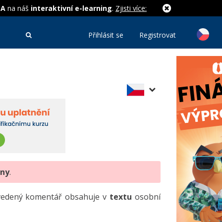
MA
na náš
interaktivní e-learning
.
Zjisti více:
Přihlásit se
Registrovat
eny
.
uvedený komentář obsahuje v
textu
osobní