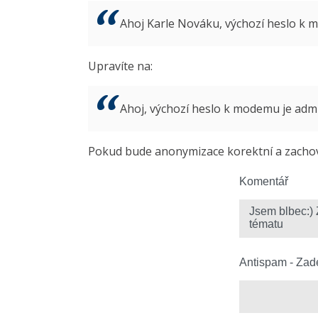
Ahoj Karle Nováku, výchozí heslo k
Upravíte na:
Ahoj, výchozí heslo k modemu je ad
Pokud bude anonymizace korektní a zachová
Komentář
Antispam - Zade