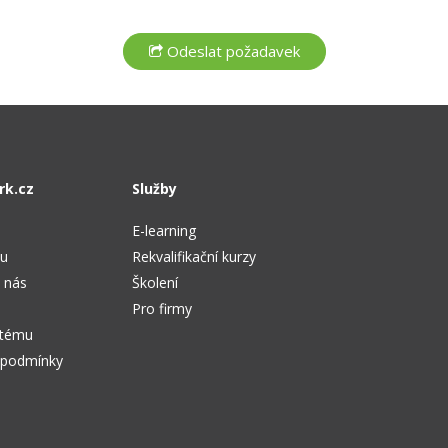
rk.cz
Služby
E-learning
tu
Rekvalifikační kurzy
 nás
Školení
Pro firmy
stému
 podmínky