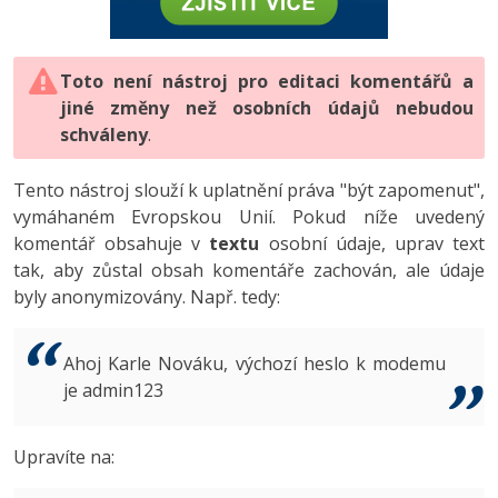
-80%
Vývojář mobilních aplikací
-80%
Python
Digitální gramotnost
Photoshop
HTML5, CSS3, Bootstrap, SEO
PHP
-80%
-30%
Specialista na AI a bigdata
-80%
JavaScript
Marketing
Toto není nástroj pro editaci komentářů a
Adobe Illustrator
SQL a databáze
JavaScript
jiné změny než osobních údajů nebudou
-80%
C# Game developer
-30%
PHP
WordPress
schváleny
Adobe Lightroom
.
Testování a verzování
Python
-80%
-30%
Webdesigner
-15%
C++
SEO
Adobe XD
Tento nástroj slouží k uplatnění práva "být zapomenut",
UML a návrhové vzory
HTML / CSS
vymáhaném Evropskou Unií. Pokud níže uvedený
-80%
Tester
-25%
Swift
UX
Adobe InDesign
komentář obsahuje v
textu
osobní údaje, uprav text
React
UML a návrhové vzory
tak, aby zůstal obsah komentáře zachován, ale údaje
-80%
Systémový administrátor
Kotlin
Business
Adobe After Effects
byly anonymizovány. Např. tedy:
Spring
MySQL/MariaDB
-80%
-25%
Grafik / UX/UI návrhář
-80%
C
Kryptoměny
Blender
ASP.NET MVC
MS-SQL
Ahoj Karle Nováku, výchozí heslo k modemu
-30%
3D grafik
VB.NET
je admin123
Copywriting
Inkscape
Django
SQLite
-80%
Projektový manažer
-80%
SQL
MS Office
Fotografování
Upravíte na:
Best practices
-80%
Databázový analytik
Návrh SW
Google Dokumenty