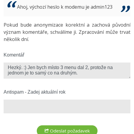
Video
Ahoj, výchozí heslo k modemu je admin123
-41%
Copywriter
Algoritmy
Time management
Ostatní
-10%
Pokud bude anonymizace korektní a zachová původní
WordPress specialista
Umělá inteligence (AI)
Windows
Fórum
význam komentáře, schválíme ji. Zpracování může trvat
několik dní.
SEO specialista
Pro děti
Linux
Více
Komentář
Sítě
Fórum
Kybernetická bezpečnost
Elektronický podpis
Antispam - Zadej aktuální rok
Fórum