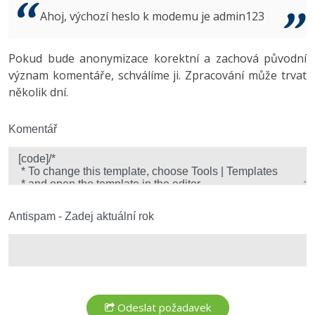
Video
Ahoj, výchozí heslo k modemu je admin123
-41%
Copywriter
Algoritmy
Time management
Ostatní
-10%
Pokud bude anonymizace korektní a zachová původní
WordPress specialista
Umělá inteligence (AI)
Windows
Fórum
význam komentáře, schválíme ji. Zpracování může trvat
několik dní.
SEO specialista
Pro děti
Linux
Více
Komentář
Sítě
Fórum
Kybernetická bezpečnost
Elektronický podpis
Antispam - Zadej aktuální rok
Fórum