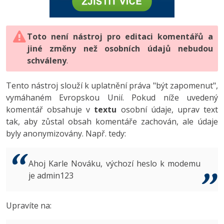
-80%
Vývojář mobilních aplikací
-80%
Python
Digitální gramotnost
Photoshop
HTML5, CSS3, Bootstrap, SEO
PHP
-80%
-30%
Specialista na AI a bigdata
-80%
JavaScript
Marketing
Toto není nástroj pro editaci komentářů a
Adobe Illustrator
SQL a databáze
JavaScript
jiné změny než osobních údajů nebudou
-80%
C# Game developer
-30%
PHP
WordPress
schváleny
Adobe Lightroom
.
Testování a verzování
Python
-80%
-30%
Webdesigner
-15%
C++
SEO
Adobe XD
Tento nástroj slouží k uplatnění práva "být zapomenut",
UML a návrhové vzory
HTML / CSS
vymáhaném Evropskou Unií. Pokud níže uvedený
-80%
Tester
-25%
Swift
UX
Adobe InDesign
komentář obsahuje v
textu
osobní údaje, uprav text
React
UML a návrhové vzory
tak, aby zůstal obsah komentáře zachován, ale údaje
-80%
Systémový administrátor
Kotlin
Business
Adobe After Effects
byly anonymizovány. Např. tedy:
Spring
MySQL/MariaDB
-80%
-25%
Grafik / UX/UI návrhář
-80%
C
Kryptoměny
Blender
ASP.NET MVC
MS-SQL
Ahoj Karle Nováku, výchozí heslo k modemu
-30%
3D grafik
VB.NET
je admin123
Copywriting
Inkscape
Django
SQLite
-80%
Projektový manažer
-80%
SQL
MS Office
Fotografování
Upravíte na:
Best practices
-80%
Databázový analytik
Návrh SW
Google Dokumenty