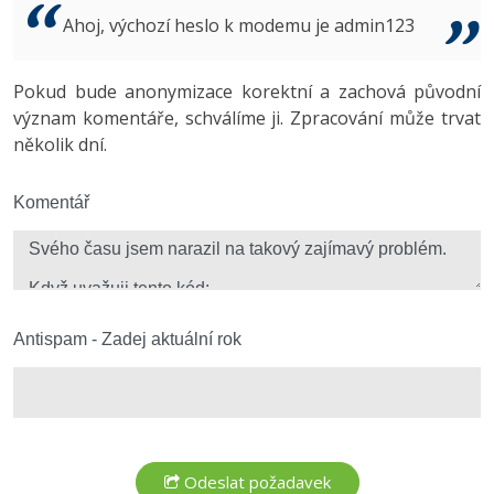
Video
Ahoj, výchozí heslo k modemu je admin123
-41%
Copywriter
Algoritmy
Time management
Ostatní
-10%
Pokud bude anonymizace korektní a zachová původní
WordPress specialista
Umělá inteligence (AI)
Windows
Fórum
význam komentáře, schválíme ji. Zpracování může trvat
několik dní.
SEO specialista
Pro děti
Linux
Více
Komentář
Sítě
Fórum
Kybernetická bezpečnost
Elektronický podpis
Antispam - Zadej aktuální rok
Fórum