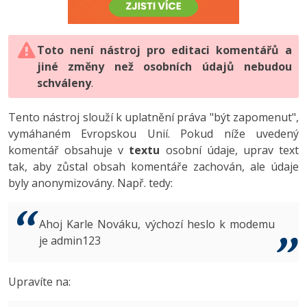
-80%
Vývojář mobilních aplikací
-80%
Python
Digitální gramotnost
Photoshop
HTML5, CSS3, Bootstrap, SEO
PHP
-80%
-30%
Specialista na AI a bigdata
-80%
JavaScript
Marketing
Toto není nástroj pro editaci komentářů a
Adobe Illustrator
SQL a databáze
JavaScript
jiné změny než osobních údajů nebudou
-80%
C# Game developer
-30%
PHP
WordPress
schváleny
Adobe Lightroom
.
Testování a verzování
Python
-80%
-30%
Webdesigner
-15%
C++
SEO
Adobe XD
Tento nástroj slouží k uplatnění práva "být zapomenut",
UML a návrhové vzory
HTML / CSS
vymáhaném Evropskou Unií. Pokud níže uvedený
-80%
Tester
-25%
Swift
UX
Adobe InDesign
komentář obsahuje v
textu
osobní údaje, uprav text
React
UML a návrhové vzory
tak, aby zůstal obsah komentáře zachován, ale údaje
-80%
Systémový administrátor
Kotlin
Business
Adobe After Effects
byly anonymizovány. Např. tedy:
Spring
MySQL/MariaDB
-80%
-25%
Grafik / UX/UI návrhář
-80%
C
Kryptoměny
Blender
ASP.NET MVC
MS-SQL
Ahoj Karle Nováku, výchozí heslo k modemu
-30%
3D grafik
VB.NET
je admin123
Copywriting
Inkscape
Django
SQLite
-80%
Projektový manažer
-80%
SQL
MS Office
Fotografování
Upravíte na:
Best practices
-80%
Databázový analytik
Návrh SW
Google Dokumenty