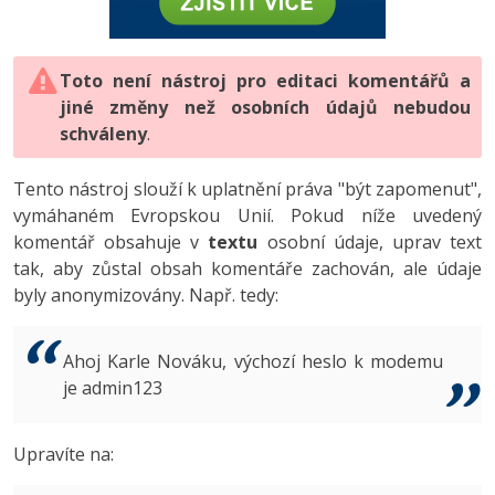
-80%
Vývojář mobilních aplikací
-80%
Python
Digitální gramotnost
Photoshop
HTML5, CSS3, Bootstrap, SEO
PHP
-80%
-30%
Specialista na AI a bigdata
-80%
JavaScript
Marketing
Toto není nástroj pro editaci komentářů a
Adobe Illustrator
SQL a databáze
JavaScript
jiné změny než osobních údajů nebudou
-80%
C# Game developer
-30%
PHP
WordPress
schváleny
Adobe Lightroom
.
Testování a verzování
Python
-80%
-30%
Webdesigner
-15%
C++
SEO
Adobe XD
Tento nástroj slouží k uplatnění práva "být zapomenut",
UML a návrhové vzory
HTML / CSS
vymáhaném Evropskou Unií. Pokud níže uvedený
-80%
Tester
-25%
Swift
UX
Adobe InDesign
komentář obsahuje v
textu
osobní údaje, uprav text
React
UML a návrhové vzory
tak, aby zůstal obsah komentáře zachován, ale údaje
-80%
Systémový administrátor
Kotlin
Business
Adobe After Effects
byly anonymizovány. Např. tedy:
Spring
MySQL/MariaDB
-80%
-25%
Grafik / UX/UI návrhář
-80%
C
Kryptoměny
Blender
ASP.NET MVC
MS-SQL
Ahoj Karle Nováku, výchozí heslo k modemu
-30%
3D grafik
VB.NET
je admin123
Copywriting
Inkscape
Django
SQLite
-80%
Projektový manažer
-80%
SQL
MS Office
Fotografování
Upravíte na:
Best practices
-80%
Databázový analytik
Návrh SW
Google Dokumenty