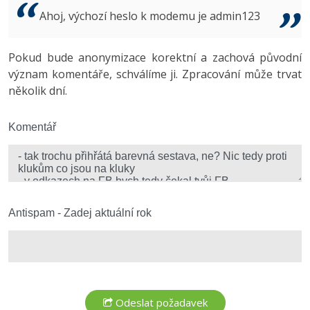
Video
Ahoj, výchozí heslo k modemu je admin123
-41%
Copywriter
Algoritmy
Time management
Ostatní
-10%
Pokud bude anonymizace korektní a zachová původní
WordPress specialista
Umělá inteligence (AI)
Windows
Fórum
význam komentáře, schválíme ji. Zpracování může trvat
několik dní.
SEO specialista
Pro děti
Linux
Více
Komentář
Sítě
Fórum
Kybernetická bezpečnost
Elektronický podpis
Antispam - Zadej aktuální rok
Fórum