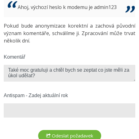
Video
Ahoj, výchozí heslo k modemu je admin123
-41%
Copywriter
Algoritmy
Time management
Ostatní
-10%
Pokud bude anonymizace korektní a zachová původní
WordPress specialista
Umělá inteligence (AI)
Windows
Fórum
význam komentáře, schválíme ji. Zpracování může trvat
několik dní.
SEO specialista
Pro děti
Linux
Více
Komentář
Sítě
Fórum
Kybernetická bezpečnost
Elektronický podpis
Antispam - Zadej aktuální rok
Fórum