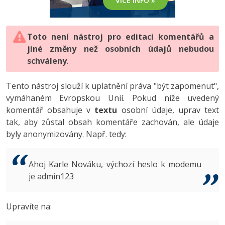
VÍCE INFO »
-80%
Vývojář mobilních aplikací
-80%
Python
Digitální gramotnost
Photoshop
HTML5, CSS3, Bootstrap, SEO
PHP
-80%
-30%
Specialista na AI a bigdata
-80%
JavaScript
Marketing
Toto není nástroj pro editaci komentářů a
Adobe Illustrator
SQL a databáze
JavaScript
jiné změny než osobních údajů nebudou
-80%
C# Game developer
-30%
PHP
WordPress
schváleny
Adobe Lightroom
.
Testování a verzování
Python
-80%
-30%
Webdesigner
-15%
C++
SEO
Adobe XD
Tento nástroj slouží k uplatnění práva "být zapomenut",
UML a návrhové vzory
HTML / CSS
vymáhaném Evropskou Unií. Pokud níže uvedený
-80%
Tester
-25%
Swift
UX
Adobe InDesign
komentář obsahuje v
textu
osobní údaje, uprav text
React
UML a návrhové vzory
tak, aby zůstal obsah komentáře zachován, ale údaje
-80%
Systémový administrátor
Kotlin
Business
Adobe After Effects
byly anonymizovány. Např. tedy:
Spring
MySQL/MariaDB
-80%
-25%
Grafik / UX/UI návrhář
-80%
C
Kryptoměny
Blender
ASP.NET MVC
MS-SQL
Ahoj Karle Nováku, výchozí heslo k modemu
-30%
3D grafik
VB.NET
je admin123
Copywriting
Inkscape
Django
SQLite
-80%
Projektový manažer
-80%
SQL
MS Office
Fotografování
Upravíte na:
Best practices
-80%
Databázový analytik
Návrh SW
Google Dokumenty