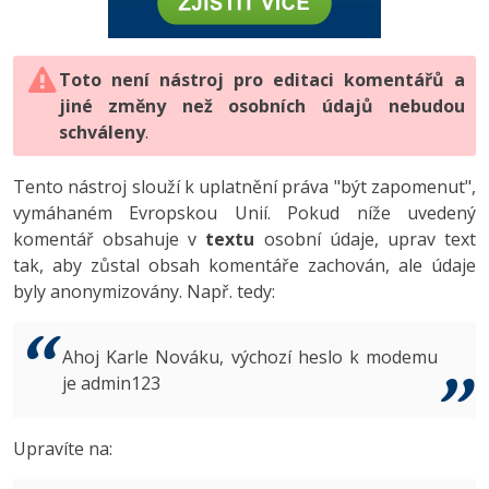
-80%
Vývojář mobilních aplikací
-80%
Python
Digitální gramotnost
Photoshop
HTML5, CSS3, Bootstrap, SEO
PHP
-80%
-30%
Specialista na AI a bigdata
-80%
JavaScript
Marketing
Toto není nástroj pro editaci komentářů a
Adobe Illustrator
SQL a databáze
JavaScript
jiné změny než osobních údajů nebudou
-80%
C# Game developer
-30%
PHP
WordPress
schváleny
Adobe Lightroom
.
Testování a verzování
Python
-80%
-30%
Webdesigner
-15%
C++
SEO
Adobe XD
Tento nástroj slouží k uplatnění práva "být zapomenut",
UML a návrhové vzory
HTML / CSS
vymáhaném Evropskou Unií. Pokud níže uvedený
-80%
Tester
-25%
Swift
UX
Adobe InDesign
komentář obsahuje v
textu
osobní údaje, uprav text
React
UML a návrhové vzory
tak, aby zůstal obsah komentáře zachován, ale údaje
-80%
Systémový administrátor
Kotlin
Business
Adobe After Effects
byly anonymizovány. Např. tedy:
Spring
MySQL/MariaDB
-80%
-25%
Grafik / UX/UI návrhář
-80%
C
Kryptoměny
Blender
ASP.NET MVC
MS-SQL
Ahoj Karle Nováku, výchozí heslo k modemu
-30%
3D grafik
VB.NET
je admin123
Copywriting
Inkscape
Django
SQLite
-80%
Projektový manažer
-80%
SQL
MS Office
Fotografování
Upravíte na:
Best practices
-80%
Databázový analytik
Návrh SW
Google Dokumenty