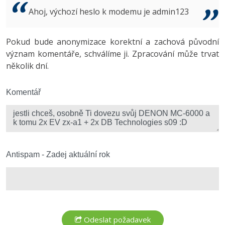
Video
Ahoj, výchozí heslo k modemu je admin123
-41%
Copywriter
Algoritmy
Time management
Ostatní
-10%
Pokud bude anonymizace korektní a zachová původní
WordPress specialista
Umělá inteligence (AI)
Windows
Fórum
význam komentáře, schválíme ji. Zpracování může trvat
několik dní.
SEO specialista
Pro děti
Linux
Více
Komentář
Sítě
Fórum
Kybernetická bezpečnost
Elektronický podpis
Antispam - Zadej aktuální rok
Fórum