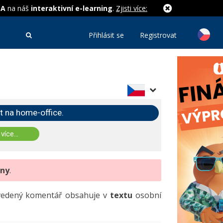
MA
na náš
interaktivní e-learning
.
Zjisti více:
Přihlásit se
Registrovat
t na home-office.
 více...
eny
.
uvedený komentář obsahuje v
textu
osobní