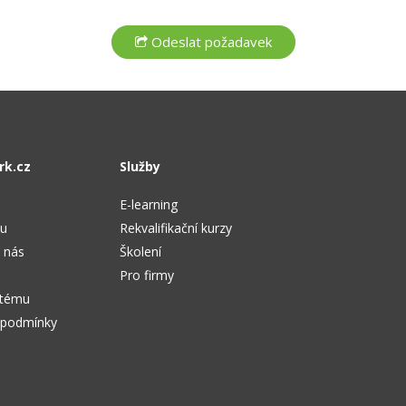
rk.cz
Služby
E-learning
tu
Rekvalifikační kurzy
 nás
Školení
Pro firmy
stému
 podmínky