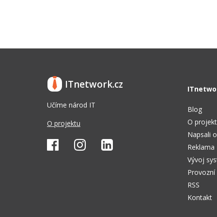
ITnetwork.cz
ITnetwo
Učíme národ IT
Blog
O projek
O projektu
Napsali o
Reklama
Vývoj sy
Provozní
RSS
Kontakt