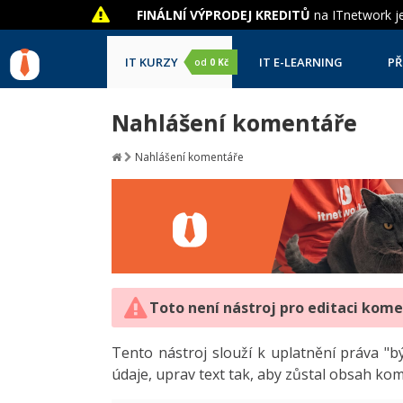
FINÁLNÍ VÝPRODEJ KREDITŮ
na ITnetwork je
IT KURZY
IT E-LEARNING
PŘ
od
0 Kč
Nahlášení komentáře
Nahlášení komentáře
Toto není nástroj pro editaci kom
Tento nástroj slouží k uplatnění práva 
údaje, uprav text tak, aby zůstal obsah ko