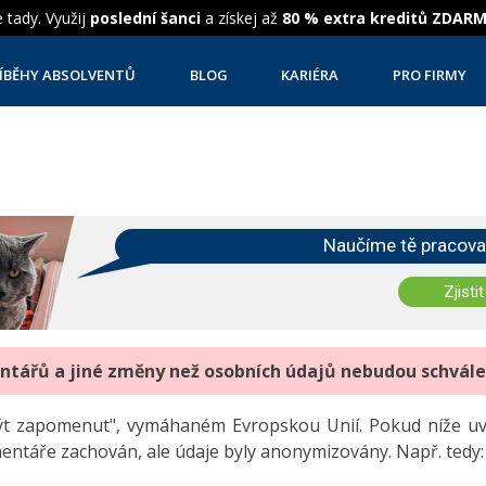
 tady. Využij
poslední šanci
a získej až
80 % extra kreditů ZDAR
ÍBĚHY ABSOLVENTŮ
BLOG
KARIÉRA
PRO FIRMY
Naučíme tě pracova
Zjistit
entářů a jiné změny než osobních údajů nebudou schvál
"být zapomenut", vymáhaném Evropskou Unií. Pokud níže 
mentáře zachován, ale údaje byly anonymizovány. Např. tedy: