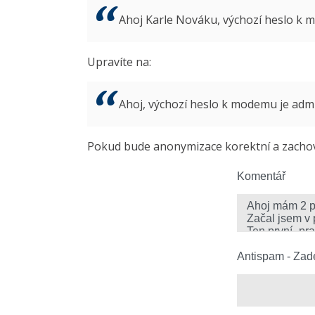
Ahoj Karle Nováku, výchozí heslo k
Upravíte na:
Ahoj, výchozí heslo k modemu je ad
Pokud bude anonymizace korektní a zachová
Komentář
Antispam - Zade