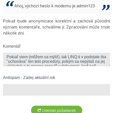
Video
Ahoj, výchozí heslo k modemu je admin123
-41%
Copywriter
Algoritmy
Time management
Ostatní
-10%
Pokud bude anonymizace korektní a zachová původní
WordPress specialista
Umělá inteligence (AI)
Windows
Fórum
význam komentáře, schválíme ji. Zpracování může trvat
několik dní.
SEO specialista
Pro děti
Linux
Více
Komentář
Sítě
Fórum
Kybernetická bezpečnost
Elektronický podpis
Antispam - Zadej aktuální rok
Fórum