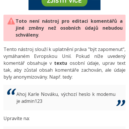
-80%
Vývojář mobilních aplikací
-80%
Python
Digitální gramotnost
Photoshop
HTML5, CSS3, Bootstrap, SEO
PHP
-80%
-30%
Specialista na AI a bigdata
-80%
JavaScript
Marketing
Toto není nástroj pro editaci komentářů a
Adobe Illustrator
SQL a databáze
JavaScript
jiné změny než osobních údajů nebudou
-80%
C# Game developer
-30%
PHP
WordPress
schváleny
Adobe Lightroom
.
Testování a verzování
Python
-80%
-30%
Webdesigner
-15%
C++
SEO
Adobe XD
Tento nástroj slouží k uplatnění práva "být zapomenut",
UML a návrhové vzory
HTML / CSS
vymáhaném Evropskou Unií. Pokud níže uvedený
-80%
Tester
-25%
Swift
UX
Adobe InDesign
komentář obsahuje v
textu
osobní údaje, uprav text
React
UML a návrhové vzory
tak, aby zůstal obsah komentáře zachován, ale údaje
-80%
Systémový administrátor
Kotlin
Business
Adobe After Effects
byly anonymizovány. Např. tedy:
Spring
MySQL/MariaDB
-80%
-25%
Grafik / UX/UI návrhář
-80%
C
Kryptoměny
Blender
ASP.NET MVC
MS-SQL
Ahoj Karle Nováku, výchozí heslo k modemu
-30%
3D grafik
VB.NET
je admin123
Copywriting
Inkscape
Django
SQLite
-80%
Projektový manažer
-80%
SQL
MS Office
Fotografování
Upravíte na:
Best practices
-80%
Databázový analytik
Návrh SW
Google Dokumenty