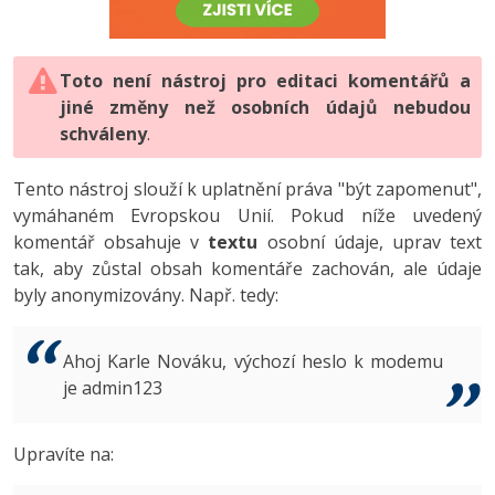
-80%
Vývojář mobilních aplikací
-80%
Python
Digitální gramotnost
Photoshop
HTML5, CSS3, Bootstrap, SEO
PHP
-80%
-30%
Specialista na AI a bigdata
-80%
JavaScript
Marketing
Toto není nástroj pro editaci komentářů a
Adobe Illustrator
SQL a databáze
JavaScript
jiné změny než osobních údajů nebudou
-80%
C# Game developer
-30%
PHP
WordPress
schváleny
Adobe Lightroom
.
Testování a verzování
Python
-80%
-30%
Webdesigner
-15%
C++
SEO
Adobe XD
Tento nástroj slouží k uplatnění práva "být zapomenut",
UML a návrhové vzory
HTML / CSS
vymáhaném Evropskou Unií. Pokud níže uvedený
-80%
Tester
-25%
Swift
UX
Adobe InDesign
komentář obsahuje v
textu
osobní údaje, uprav text
React
UML a návrhové vzory
tak, aby zůstal obsah komentáře zachován, ale údaje
-80%
Systémový administrátor
Kotlin
Business
Adobe After Effects
byly anonymizovány. Např. tedy:
Spring
MySQL/MariaDB
-80%
-25%
Grafik / UX/UI návrhář
-80%
C
Kryptoměny
Blender
ASP.NET MVC
MS-SQL
Ahoj Karle Nováku, výchozí heslo k modemu
-30%
3D grafik
VB.NET
je admin123
Copywriting
Inkscape
Django
SQLite
-80%
Projektový manažer
-80%
SQL
MS Office
Fotografování
Upravíte na:
Best practices
-80%
Databázový analytik
Návrh SW
Google Dokumenty