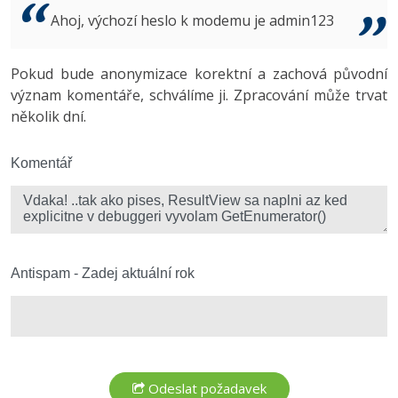
Video
Ahoj, výchozí heslo k modemu je admin123
-41%
Copywriter
Algoritmy
Time management
Ostatní
-10%
Pokud bude anonymizace korektní a zachová původní
WordPress specialista
Umělá inteligence (AI)
Windows
Fórum
význam komentáře, schválíme ji. Zpracování může trvat
několik dní.
SEO specialista
Pro děti
Linux
Více
Komentář
Sítě
Fórum
Kybernetická bezpečnost
Elektronický podpis
Antispam - Zadej aktuální rok
Fórum