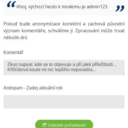
Video
Ahoj, výchozí heslo k modemu je admin123
-41%
Copywriter
Algoritmy
Time management
Ostatní
-10%
Pokud bude anonymizace korektní a zachová původní
WordPress specialista
Umělá inteligence (AI)
Windows
Fórum
význam komentáře, schválíme ji. Zpracování může trvat
několik dní.
SEO specialista
Pro děti
Linux
Více
Komentář
Sítě
Fórum
Kybernetická bezpečnost
Elektronický podpis
Antispam - Zadej aktuální rok
Fórum