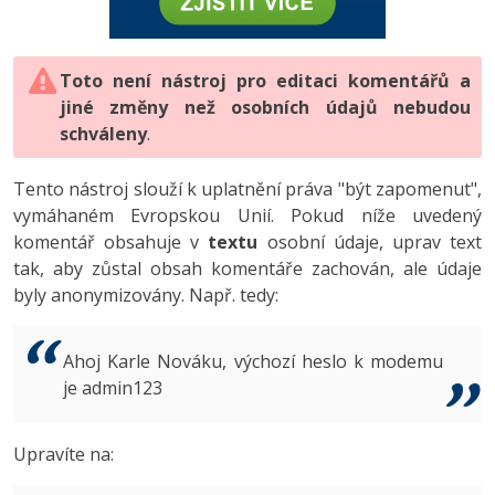
-80%
Vývojář mobilních aplikací
-80%
Python
Digitální gramotnost
Photoshop
HTML5, CSS3, Bootstrap, SEO
PHP
-80%
-30%
Specialista na AI a bigdata
-80%
JavaScript
Marketing
Toto není nástroj pro editaci komentářů a
Adobe Illustrator
SQL a databáze
JavaScript
jiné změny než osobních údajů nebudou
-80%
C# Game developer
-30%
PHP
WordPress
schváleny
Adobe Lightroom
.
Testování a verzování
Python
-80%
-30%
Webdesigner
-15%
C++
SEO
Adobe XD
Tento nástroj slouží k uplatnění práva "být zapomenut",
UML a návrhové vzory
HTML / CSS
vymáhaném Evropskou Unií. Pokud níže uvedený
-80%
Tester
-25%
Swift
UX
Adobe InDesign
komentář obsahuje v
textu
osobní údaje, uprav text
React
UML a návrhové vzory
tak, aby zůstal obsah komentáře zachován, ale údaje
-80%
Systémový administrátor
Kotlin
Business
Adobe After Effects
byly anonymizovány. Např. tedy:
Spring
MySQL/MariaDB
-80%
-25%
Grafik / UX/UI návrhář
-80%
C
Kryptoměny
Blender
ASP.NET MVC
MS-SQL
Ahoj Karle Nováku, výchozí heslo k modemu
-30%
3D grafik
VB.NET
je admin123
Copywriting
Inkscape
Django
SQLite
-80%
Projektový manažer
-80%
SQL
MS Office
Fotografování
Upravíte na:
Best practices
-80%
Databázový analytik
Návrh SW
Google Dokumenty