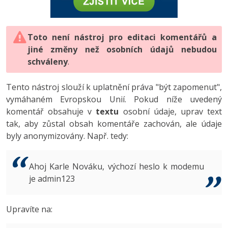
-80%
Vývojář mobilních aplikací
-80%
Python
Digitální gramotnost
Photoshop
HTML5, CSS3, Bootstrap, SEO
PHP
-80%
-30%
Specialista na AI a bigdata
-80%
JavaScript
Marketing
Toto není nástroj pro editaci komentářů a
Adobe Illustrator
SQL a databáze
JavaScript
jiné změny než osobních údajů nebudou
-80%
C# Game developer
-30%
PHP
WordPress
schváleny
Adobe Lightroom
.
Testování a verzování
Python
-80%
-30%
Webdesigner
-15%
C++
SEO
Adobe XD
Tento nástroj slouží k uplatnění práva "být zapomenut",
UML a návrhové vzory
HTML / CSS
vymáhaném Evropskou Unií. Pokud níže uvedený
-80%
Tester
-25%
Swift
UX
Adobe InDesign
komentář obsahuje v
textu
osobní údaje, uprav text
React
UML a návrhové vzory
tak, aby zůstal obsah komentáře zachován, ale údaje
-80%
Systémový administrátor
Kotlin
Business
Adobe After Effects
byly anonymizovány. Např. tedy:
Spring
MySQL/MariaDB
-80%
-25%
Grafik / UX/UI návrhář
-80%
C
Kryptoměny
Blender
ASP.NET MVC
MS-SQL
Ahoj Karle Nováku, výchozí heslo k modemu
-30%
3D grafik
VB.NET
je admin123
Copywriting
Inkscape
Django
SQLite
-80%
Projektový manažer
-80%
SQL
MS Office
Fotografování
Upravíte na:
Best practices
-80%
Databázový analytik
Návrh SW
Google Dokumenty