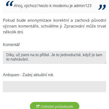
Video
Ahoj, výchozí heslo k modemu je admin123
-41%
Copywriter
Algoritmy
Time management
Ostatní
-10%
Pokud bude anonymizace korektní a zachová původní
WordPress specialista
Umělá inteligence (AI)
Windows
Fórum
význam komentáře, schválíme ji. Zpracování může trvat
několik dní.
SEO specialista
Pro děti
Linux
Více
Komentář
Sítě
Fórum
Kybernetická bezpečnost
Elektronický podpis
Antispam - Zadej aktuální rok
Fórum