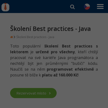
IT kurzy
Od
0 Kč
Přihlásit se
|
Registrovat
Školení Best practices - Java
IT e-learning
Rekvalifikace a kurzy
hrazené úřadem práce
Školení Best practices - Java
Kurzy IT profesí
Workshopy zdarma
Toto populární
školení Best practices s
Junior programátor
Kurzy programování
lektorem
je
určené pro všechny
, kteří chtějí
Umělá inteligence v praxi
Školení
pracovat na své kariéře Java programátora a
Programátor WWW aplikací
Jak začít?
nechtějí být jen průměrnými "bušiči" kódu.
Datová analýza v praxi
Základy programování
Školení dle technologií
-80%
Naučíš se na něm
programovat efektivně
a
Senior programátor
Java
posune tě blíže k
platu až 160.000 Kč
!
Objektové programování - OOP
C# .NET
-80%
Front-end developer
C#.NET
Umělá inteligence
Java
-80%
Vývojář mobilních aplikací
Python
Rezervovat místo
HTML5, CSS3, Bootstrap, SEO
PHP
-80%
Specialista na AI a bigdata
JavaScript