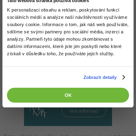
Tato webová stránka používá cookies
K personalizaci obsahu a reklam, poskytování funkcí
sociálních médií a analýze naší návštěvnosti využíváme
soubory cookie. Informace o tom, jak náš web používáte,
Kurz zabere 1 den a má celkem
8 hodin
sdílíme se svými partnery pro sociální média, inzerci a
výuky
. V našich kurzech se zaměřujeme
analýzy. Partneři tyto údaje mohou zkombinovat s
zejména na to, abys byl po jejich absolvování
dalšími informacemi, které jste jim poskytli nebo které
schopný samostatně programovat
.
získali v důsledku toho, že používáte jejich služby.
Začít kurz nyní
Zobrazit detaily
Lze studovat v rámci
OK
akreditovaného kurzu MŠMT
Více informací