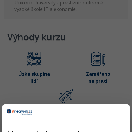
Unicorn University
- prestižní soukromé
Linux
vysoké škole IT a ekonomie.
Sítě
Kybernetická bezpečnost
Výhody kurzu
Elektronický podpis
Fórum
Úzká skupina
Zaměřeno
lidí
na praxi
Bezkonkurenční
cena