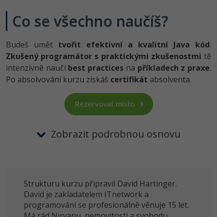
-10%
WordPress specialista
Umělá inteligence (AI)
Co se všechno naučíš?
SEO specialista
Pro děti
Budeš umět
tvořit efektivní a kvalitní Java kód
.
Více
Zkušený programátor s praktickými zkušenostmi
tě
intenzivně naučí
best practices
na
příkladech z praxe
.
Fórum
Po absolvování kurzu získáš
certifikát
absolventa.
Kurzy e-commerce
Rezervovat místo
Testování softwaru
Kurzy designu
Zobrazit podrobnou osnovu
-80%
Datová analýza
HTML/CSS
Příběhy absolventů
-80%
Digitální gramotnost
Blog
Photoshop
Strukturu kurzu připravil David Hartinger.
-30%
Kariéra
-80%
Marketing
Adobe Illustrator
David je zakladatelem ITnetwork a
Pro firmy
programování se profesionálně věnuje 15 let.
-30%
WordPress
Adobe Lightroom
Má rád Nirvanu, nemovitosti a svobodu