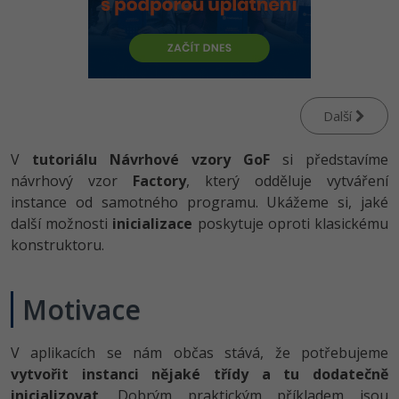
-80%
Vývojář mobilních aplikací
Python
HTML5, CSS3, Bootstrap, SEO
PHP
-80%
Specialista na AI a bigdata
JavaScript
SQL a databáze
JavaScript
-80%
C# Game developer
PHP
Testování a verzování
Další
Python
-80%
Webdesigner
C++
V
tutoriálu Návrhové vzory GoF
UML a návrhové vzory
si představíme
HTML / CSS
-80%
návrhový vzor
Tester
Factory
, který odděluje vytváření
Swift
React
instance od samotného programu. Ukážeme si, jaké
UML a návrhové vzory
-80%
Systémový administrátor
další možnosti
inicializace
poskytuje oproti klasickému
Kotlin
Spring
konstruktoru.
MySQL/MariaDB
-80%
Grafik / UX/UI návrhář
C
ASP.NET MVC
MS-SQL
Motivace
3D grafik
VB.NET
Django
SQLite
Projektový manažer
SQL
V aplikacích se nám občas stává, že potřebujeme
Best practices
vytvořit instanci nějaké třídy a tu dodatečně
-80%
Databázový analytik
Návrh SW
inicializovat
. Dobrým praktickým příkladem jsou