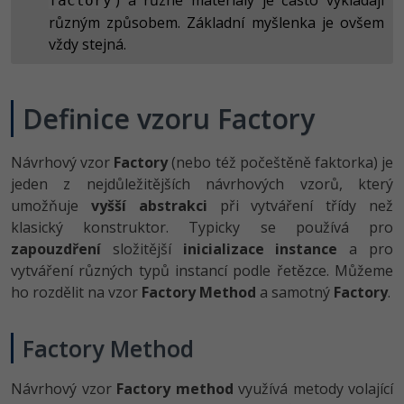
) a různé materiály je často vykládají
factory
-30%
Kariéra
-80%
Marketing
Adobe Illustrator
různým způsobem. Základní myšlenka je ovšem
vždy stejná.
Pro firmy
-30%
WordPress
Adobe Lightroom
-30%
-15%
SEO
Adobe XD
Definice vzoru Factory
-25%
UX
Adobe InDesign
Návrhový vzor
Factory
(nebo též počeštěně faktorka) je
jeden z nejdůležitějších návrhových vzorů, který
Business
Adobe After Effects
umožňuje
vyšší abstrakci
při vytváření třídy než
-25%
-80%
klasický konstruktor. Typicky se používá pro
Kryptoměny
Blender
zapouzdření
složitější
inicializace instance
a pro
-30%
vytváření různých typů instancí podle řetězce. Můžeme
Copywriting
Inkscape
ho rozdělit na vzor
Factory Method
a samotný
Factory
.
-80%
-80%
MS Office
Fotografování
Factory Method
Google Dokumenty
Video
Návrhový vzor
Factory method
využívá metody volající
Time management
Ostatní