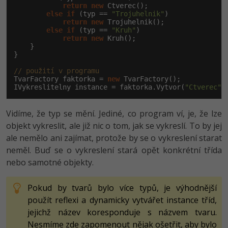
return
new
 Ctverec();

else
if
 (typ == 
"Trojuhelnik"
)

return
new
 Trojuhelnik();

else
if
 (typ == 
"Kruh"
)

return
new
 Kruh();

    }

}

// použití v programu
TvarFactory faktorka = 
new
 TvarFactory();

IVykreslitelny instance = faktorka.Vytvor(
"Ctverec"
)
Vidíme, že typ se mění. Jediné, co program ví, je, že lze
objekt vykreslit, ale již nic o tom, jak se vykreslí. To by jej
ale nemělo ani zajímat, protože by se o vykreslení starat
neměl. Buď se o vykreslení stará opět konkrétní třída
nebo samotné objekty.
Pokud by tvarů bylo více typů, je výhodnější
použít reflexi a dynamicky vytvářet instance tříd,
jejichž název koresponduje s názvem tvaru.
Nesmíme zde zapomenout nějak ošetřit, aby bylo