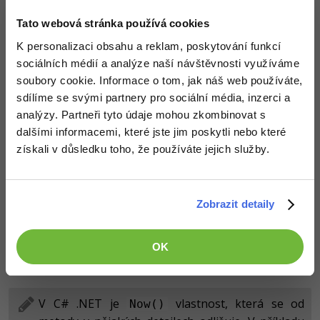
Asi nejsprávnějším příkladem takové statické metody je
Tato webová stránka používá cookies
získání aktuálního data a času v
C# .NET
:
K personalizaci obsahu a reklam, poskytování funkcí
sociálních médií a analýze naší návštěvnosti využíváme
C#
Java
PHP
JS
Python
soubory cookie. Informace o tom, jak náš web používáte,
sdílíme se svými partnery pro sociální média, inzerci a
DateTime listopad = 
new
 DateTime(
2020
, 
11
, 
24
); 
// K
analýzy. Partneři tyto údaje mohou zkombinovat s
DateTime dnes = DateTime.Now();
dalšími informacemi, které jste jim poskytli nebo které
získali v důsledku toho, že používáte jejich služby.
Metoda
vrátí instanci typu
,
Now()
DateTime
inicializovanou na
aktuální datum a čas
. Taková
metoda přímo souvisí s funkcionalitou datového typu
Zobrazit detaily
, a proto je návrhově správně, že je v této
DateTime
třídě a i statika zde dává smysl. Naopak u naší metody
OK
je to spíše odstrašující příklad, protože s
Felicia()
obecnou třídou
příliš nesouvisí.
Auto
V C# .NET je
vlastnost, která se od
Now()