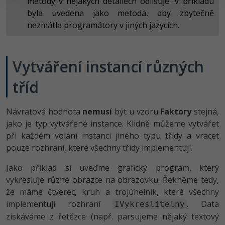
metody v nějakých detailech odlišuje. V příkladu
byla uvedena jako metoda, aby zbytečně
nezmátla programátory v jiných jazycích.
Vytváření instancí různých
tříd
Návratová hodnota
nemusí
být u vzoru
Faktory
stejná,
jako je typ vytvářené instance. Klidně můžeme vytvářet
při každém volání instanci jiného typu třídy a vracet
pouze rozhraní, které všechny třídy implementují.
Jako příklad si uveďme grafický program, který
vykresluje různé obrazce na obrazovku. Řekněme tedy,
že máme čtverec, kruh a trojúhelník, které všechny
implementují rozhraní
. Data
IVykreslitelny
získáváme z řetězce (např. parsujeme nějaký textový