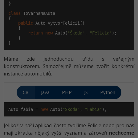
}

class
 TovarnaNaAuta

{

public
 Auto VytvorFelicii()

    {

return
new
 Auto(
"Škoda"
, 
"Felicia"
);

    }

}
Máme zde jednoduchou třídu s veřejným
konstruktorem. Samozřejmě můžeme tvořit konkrétní
instance automobilů:
C#
Java
PHP
JS
Python
Auto fabia = 
new
 Auto(
"Škoda"
, 
"Fabia"
);
Jelikož v naší aplikaci často tvoříme Felicie nebo pro nás
mají zkrátka nějaký vyšší význam a zároveň
nechceme