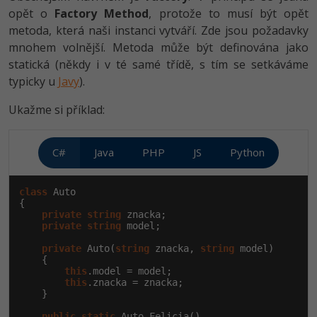
opět o
Factory Method
, protože to musí být opět
metoda, která naši instanci vytváří. Zde jsou požadavky
mnohem volnější. Metoda může být definována jako
statická (někdy i v té samé třídě, s tím se setkáváme
typicky u
Javy
).
Ukažme si příklad:
C#
Java
PHP
JS
Python
class
 Auto

{

private
string
 znacka;

private
string
 model;

private
 Auto(
string
 znacka, 
string
 model)

    {

this
.model = model;

this
.znacka = znacka;

    }

public
static
 Auto Felicia()
