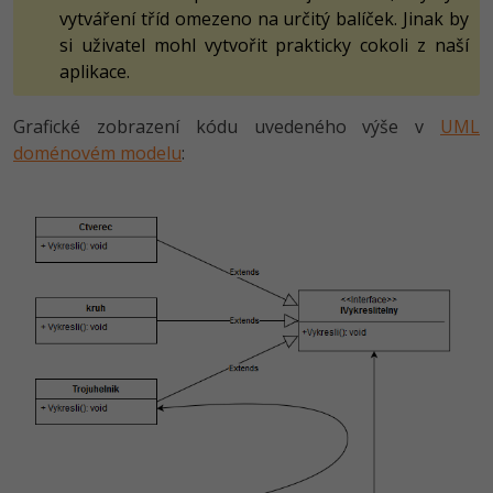
vytváření tříd omezeno na určitý balíček. Jinak by
si uživatel mohl vytvořit prakticky cokoli z naší
aplikace.
Grafické zobrazení kódu uvedeného výše v
UML
doménovém modelu
: