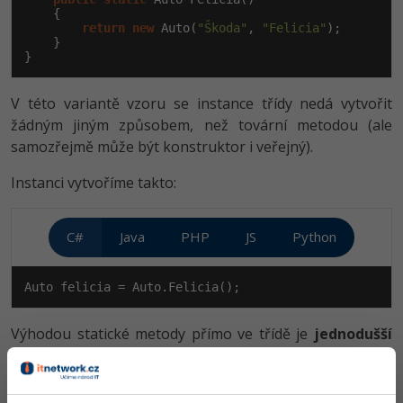
    {

return
new
 Auto(
"Škoda"
, 
"Felicia"
);

    }

}
V této variantě vzoru se instance třídy nedá vytvořit
žádným jiným způsobem, než tovární metodou (ale
samozřejmě může být konstruktor i veřejný).
Instanci vytvoříme takto:
C#
Java
PHP
JS
Python
Auto felicia = Auto.Felicia();
Výhodou statické metody přímo ve třídě je
jednodušší
implementace
. Samozřejmě bychom jich neměli mít ve
třídě moc a měly by být nějak vázané na původní
funkcionalitu třídy, jinak by měly být v samostatné třídě.