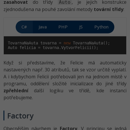
zasahovat
do třídy
, je jejich konstrukce
Auto
zjednodušena na pouhé zavolání metody
tovární třídy
:
C#
Java
PHP
JS
Python
TovarnaNaAuta tovarna = 
new
 TovarnaNaAuta();

Auto felicia = tovarna.VytvorFelicii();
Když si představíme, že Felicie má automaticky
nastavených např. 30 atributů, tak se vzor určitě vyplatí.
A i kdybychom Felicii potřebovali jen na jednom místě v
programu, oddělení složité inicializace do jiné třídy
zpřehlední
další logiku ve třídě, kde instanci
potřebujeme.
Factory
Obecnějším návrhem je
Factory
. V principu se jedná