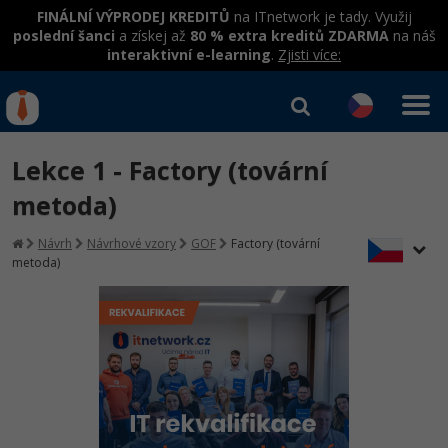
FINÁLNÍ VÝPRODEJ KREDITŮ
na ITnetwork je tady. Využij
poslední šanci
a získej až
80 % extra kreditů ZDARMA
na náš
interaktivní e-learning
.
Zjisti více:
IT kurzy
Od
0 Kč
Lekce 1 - Factory (tovární
Přihlásit se
|
Registrovat
IT e-learning
Rekvalifikace a kurzy
metoda)
hrazené úřadem práce
Kurzy IT profesí
Návrh
Návrhové vzory
GOF
Factory (tovární
Workshopy zdarma
metoda)
Junior programátor
Kurzy programování
Umělá inteligence v praxi
Školení
Programátor WWW aplikací
Jak začít?
Datová analýza v praxi
Základy programování
Školení dle technologií
-80%
Senior programátor
Java
Objektové programování - OOP
C# .NET
-80%
Front-end developer
C#.NET
Umělá inteligence
Java