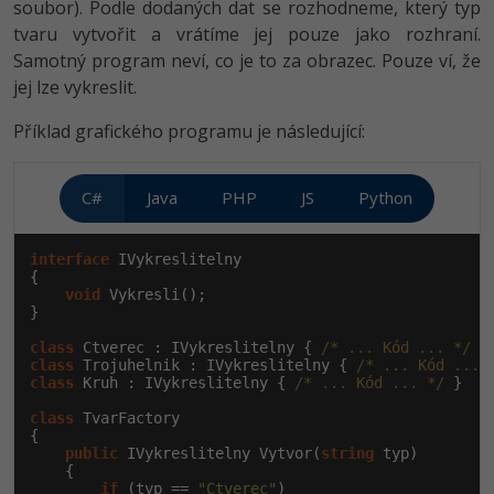
soubor). Podle dodaných dat se rozhodneme, který typ
tvaru vytvořit a vrátíme jej pouze jako rozhraní.
Samotný program neví, co je to za obrazec. Pouze ví, že
jej lze vykreslit.
Příklad grafického programu je následující:
C#
Java
PHP
JS
Python
interface
 IVykreslitelny

{

void
 Vykresli();

}

class
 Ctverec : IVykreslitelny { 
/* ... Kód ... */
class
 Trojuhelnik : IVykreslitelny { 
/* ... Kód ... 
class
 Kruh : IVykreslitelny { 
/* ... Kód ... */
 }

class
 TvarFactory

{

public
 IVykreslitelny Vytvor(
string
 typ)

    {

if
 (typ == 
"Ctverec"
)
