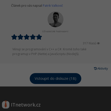
Článek pro vás napsal
Patrik Valkovič
Uživatelské hodnocení:
317 hlasů
Věnuji se programování v C++ a C#. Kromě toho také
programuji v PHP (Nette) a JavaScriptu (NodeJS).
Aktivity
Vstoupit do diskuze (18)
ITnetwork.cz