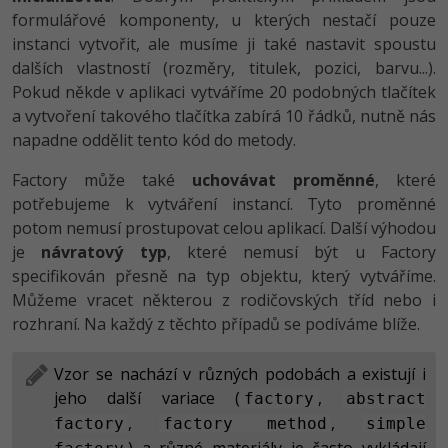
formulářové komponenty, u kterých nestačí pouze
-41%
Copywriter
Algoritmy
instanci vytvořit, ale musíme ji také nastavit spoustu
dalších vlastností (rozměry, titulek, pozici, barvu...).
-10%
WordPress specialista
Umělá inteligence (AI)
Pokud někde v aplikaci vytváříme 20 podobných tlačítek
a vytvoření takového tlačítka zabírá 10 řádků, nutně nás
SEO specialista
Pro děti
napadne oddělit tento kód do metody.
Factory může také
uchovávat proměnné
, které
Více
potřebujeme k vytváření instancí. Tyto proměnné
potom nemusí prostupovat celou aplikací. Další výhodou
Fórum
je
návratový typ
, které nemusí být u Factory
specifikován přesně na typ objektu, který vytváříme.
Kurzy e-commerce
Můžeme vracet některou z rodičovských tříd nebo i
rozhraní. Na každý z těchto případů se podíváme blíže.
Testování softwaru
Kurzy designu
-80%
Datová analýza
Vzor se nachází v různých podobách a existují i
HTML/CSS
Příběhy absolventů
jeho další variace (
,
factory
abstract
-80%
Digitální gramotnost
Blog
,
,
Photoshop
factory
factory method
simple