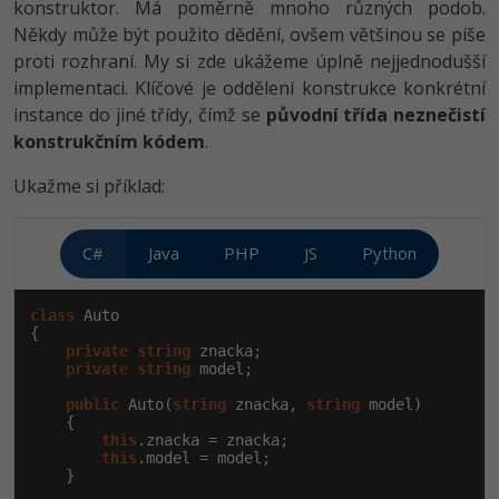
konstruktor. Má poměrně mnoho různých podob.
Někdy může být použito dědění, ovšem většinou se píše
Windows
Fórum
proti rozhraní. My si zde ukážeme úplně nejjednodušší
implementaci. Klíčové je oddělení konstrukce konkrétní
Linux
instance do jiné třídy, čímž se
původní třída neznečistí
konstrukčním kódem
.
Sítě
Ukažme si příklad:
Kybernetická bezpečnost
Elektronický podpis
C#
Java
PHP
JS
Python
Fórum
class
 Auto

{

private
string
 znacka;

private
string
 model;

public
 Auto(
string
 znacka, 
string
 model)

    {

this
.znacka = znacka;

this
.model = model;

    }
