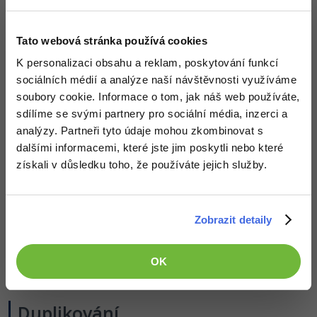
abychom si je třeba omylem nepomalovali nebo jinak
nezměnili. K tomu slouží následujících pět tlačítek:
Tato webová stránka používá cookies
Šachovnice – Znemožní změnu průhlednosti.
K personalizaci obsahu a reklam, poskytování funkcí
Štětec – Znemožní na vrstvu malovat, aplikovat
sociálních médií a analýze naší návštěvnosti využíváme
filtry a podobně.
soubory cookie. Informace o tom, jak náš web používáte,
Přesun – Znemožní posun vybrané vrstvy.
sdílíme se svými partnery pro sociální média, inzerci a
Návrhová plocha – Znemožní vnoření do a mimo
analýzy. Partneři tyto údaje mohou zkombinovat s
návrhovou plochu.
dalšími informacemi, které jste jim poskytli nebo které
Zámek – Zamkne vše.
získali v důsledku toho, že používáte jejich služby.
Kopírování a vložení
Zobrazit detaily
Vybrané vrstvy nebo skupiny vrstvy lze také zkopírovat
pomocí klávesové zkratky
+
a vložit pomocí
Ctrl
C
Ctrl
OK
+
.
V
Duplikování