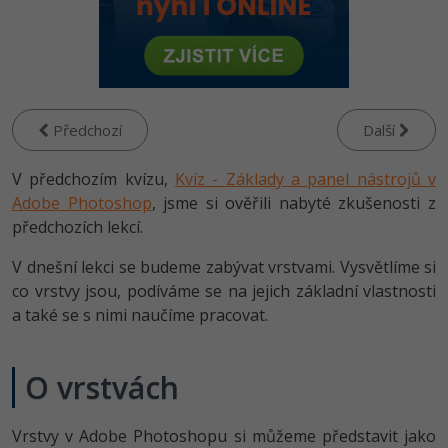
-80%
Vývojář mobilních aplikací
-80%
Python
Digitální gramotnost
Photoshop
HTML5, CSS3, Bootstrap, SEO
PHP
-80%
-30%
Specialista na AI a bigdata
-80%
JavaScript
Marketing
Adobe Illustrator
SQL a databáze
JavaScript
-80%
C# Game developer
-30%
PHP
WordPress
Adobe Lightroom
Testování a verzování
Předchozí
Další
Python
-80%
-30%
Webdesigner
-15%
C++
SEO
Adobe XD
V předchozím kvízu,
UML a návrhové vzory
Kvíz - Základy a panel nástrojů v
HTML / CSS
-80%
Adobe Photoshop
Tester
, jsme si ověřili nabyté zkušenosti z
-25%
Swift
UX
Adobe InDesign
React
předchozích lekcí.
UML a návrhové vzory
-80%
Systémový administrátor
Kotlin
Business
Adobe After Effects
V dnešní lekci se budeme zabývat vrstvami. Vysvětlíme si
Spring
MySQL/MariaDB
co vrstvy jsou, podíváme se na jejich základní vlastnosti
-80%
-25%
Grafik / UX/UI návrhář
-80%
C
Kryptoměny
Blender
a také se s nimi naučíme pracovat.
ASP.NET MVC
MS-SQL
-30%
3D grafik
VB.NET
Copywriting
Inkscape
Django
SQLite
O vrstvách
-80%
Projektový manažer
-80%
SQL
MS Office
Fotografování
Best practices
-80%
Vrstvy v Adobe Photoshopu si můžeme představit jako
Databázový analytik
Návrh SW
Google Dokumenty