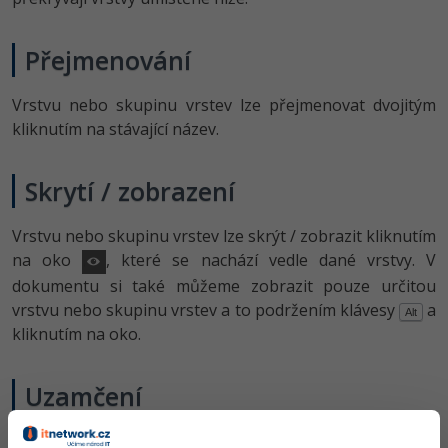
Přejmenování
Vrstvu nebo skupinu vrstev lze přejmenovat dvojitým
kliknutím na stávající název.
Skrytí / zobrazení
Vrstvu nebo skupinu vrstev lze skrýt / zobrazit kliknutím
na oko
, které se nachází vedle dané vrstvy. V
dokumentu si také můžeme zobrazit pouze určitou
vrstvu nebo skupinu vrstev a to podržením klávesy
a
Alt
kliknutím na oko.
Uzamčení
Jednotlivé vrstvy nebo skupiny vrstev lze zamykat,