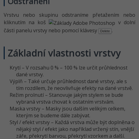
Odstranění
Vrstvu nebo skupinu odstraníme přetažením nebo
kliknutím na koš
v dolní
části panelu vrstvy nebo pomocí klávesy
.
Delete
Základní vlastnosti vrstvy
Krytí – V rozsahu 0 % – 100 % lze určit průhlednost
dané vrstvy.
Výplň – Také určuje průhlednost dané vrstvy, ale s
tím rozdílem, že neovlivňuje efekty na dané vrstvě.
Režim prolnutí – Stanovuje jakým stylem se bude
vybraná vrstva chovat k ostatním vrstvám.
Maska vrstvy – Masky jsou dalším velikým celkem,
kterým se budeme dále zabývat.
Styl / efekt vrstvy – Každá vrstva může být doplněna o
nějaký styl / efekt jako například vržený stín, vnější
záře, překrytí barvou, překrytí vzorkem a další.