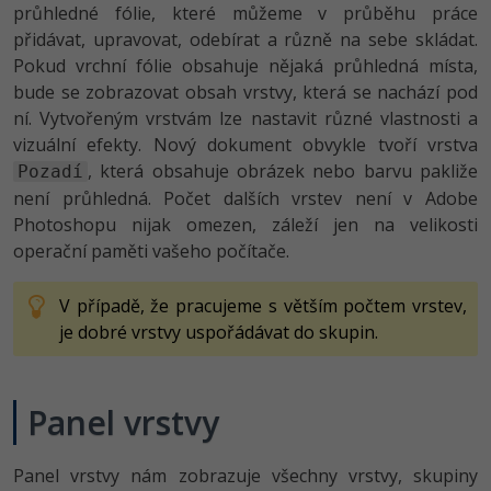
Video
průhledné fólie, které můžeme v průběhu práce
-41%
přidávat, upravovat, odebírat a různě na sebe skládat.
Copywriter
Algoritmy
Time management
Ostatní
Pokud vrchní fólie obsahuje nějaká průhledná místa,
-10%
bude se zobrazovat obsah vrstvy, která se nachází pod
WordPress specialista
Umělá inteligence (AI)
Windows
Fórum
ní. Vytvořeným vrstvám lze nastavit různé vlastnosti a
SEO specialista
vizuální efekty. Nový dokument obvykle tvoří vrstva
Pro děti
Linux
Příběhy absolventů
, která obsahuje obrázek nebo barvu pakliže
Pozadí
není průhledná. Počet dalších vrstev není v Adobe
Více
Sítě
Blog
Photoshopu nijak omezen, záleží jen na velikosti
Kariéra
operační paměti vašeho počítače.
Fórum
Kybernetická bezpečnost
Pro firmy
V případě, že pracujeme s větším počtem vrstev,
Elektronický podpis
je dobré vrstvy uspořádávat do skupin.
Fórum
Panel vrstvy
Panel vrstvy nám zobrazuje všechny vrstvy, skupiny