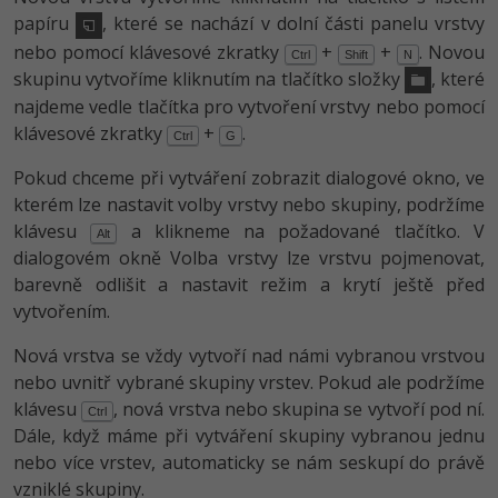
papíru
, které se nachází v dolní části panelu vrstvy
nebo pomocí klávesové zkratky
+
+
. Novou
Ctrl
Shift
N
skupinu vytvoříme kliknutím na tlačítko složky
, které
najdeme vedle tlačítka pro vytvoření vrstvy nebo pomocí
klávesové zkratky
+
.
Ctrl
G
Pokud chceme při vytváření zobrazit dialogové okno, ve
kterém lze nastavit volby vrstvy nebo skupiny, podržíme
klávesu
a klikneme na požadované tlačítko. V
Alt
dialogovém okně Volba vrstvy lze vrstvu pojmenovat,
barevně odlišit a nastavit režim a krytí ještě před
vytvořením.
Nová vrstva se vždy vytvoří nad námi vybranou vrstvou
nebo uvnitř vybrané skupiny vrstev. Pokud ale podržíme
klávesu
, nová vrstva nebo skupina se vytvoří pod ní.
Ctrl
Dále, když máme při vytváření skupiny vybranou jednu
nebo více vrstev, automaticky se nám seskupí do právě
vzniklé skupiny.