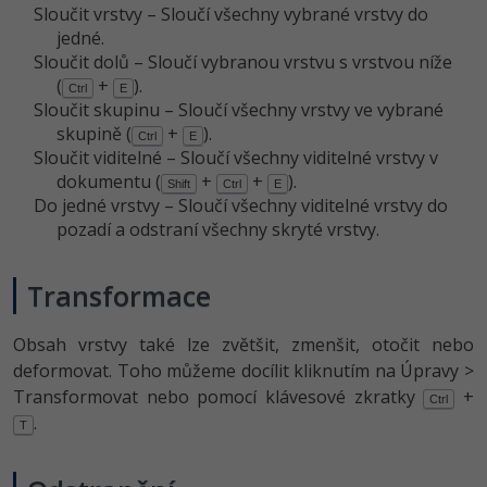
Sloučit vrstvy – Sloučí všechny vybrané vrstvy do
jedné.
Sloučit dolů – Sloučí vybranou vrstvu s vrstvou níže
(
+
).
Ctrl
E
Sloučit skupinu – Sloučí všechny vrstvy ve vybrané
skupině (
+
).
Ctrl
E
Sloučit viditelné – Sloučí všechny viditelné vrstvy v
dokumentu (
+
+
).
Shift
Ctrl
E
Do jedné vrstvy – Sloučí všechny viditelné vrstvy do
pozadí a odstraní všechny skryté vrstvy.
Transformace
Obsah vrstvy také lze zvětšit, zmenšit, otočit nebo
deformovat. Toho můžeme docílit kliknutím na Úpravy >
Transformovat nebo pomocí klávesové zkratky
+
Ctrl
.
T