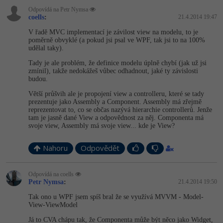
Odpovídá na Petr Nymsa
coells
:
21.4.2014 19:47
V řadě MVC implementací je závilost view na modelu, to je
poměrně obvyklé (a pokud jsi psal ve WPF, tak jsi to na 100%
udělal taky).
Tady je ale problém, že definice modelu úplně chybí (jak už jsi
zmínil), takže nedokážeš vůbec odhadnout, jaké ty závislosti
budou.
Větší průšvih ale je propojení view a controlleru, které se tady
prezentuje jako Assembly a Component. Assembly má zřejmě
reprezentovat to, co se občas nazývá hierarchie controllerů. Jenže
tam je jasně dané View a odpovědnost za něj. Componenta má
svoje view, Assembly má svoje view... kde je View?
Nahoru
Odpovědět
Odpovídá na coells
Petr Nymsa
:
21.4.2014 19:50
Tak ono u WPF jsem spíš bral že se využívá MVVM - Model-
View-ViewModel
Já to CVA chápu tak, že Componenta může být něco jako Widget,