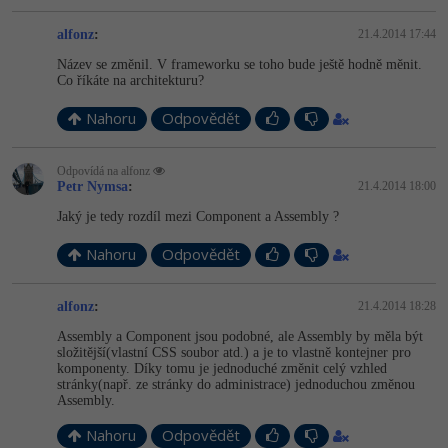
alfonz
:
21.4.2014 17:44
Windows
Fórum
Název se změnil. V frameworku se toho bude ještě hodně měnit.
Co říkáte na architekturu?
Linux
Nahoru
Odpovědět
Sítě
Odpovídá na alfonz
Kybernetická bezpečnost
Petr Nymsa
:
21.4.2014 18:00
Jaký je tedy rozdíl mezi Component a Assembly ?
Elektronický podpis
Nahoru
Odpovědět
Fórum
alfonz
:
21.4.2014 18:28
Assembly a Component jsou podobné, ale Assembly by měla být
složitější(vlastní CSS soubor atd.) a je to vlastně kontejner pro
komponenty. Díky tomu je jednoduché změnit celý vzhled
stránky(např. ze stránky do administrace) jednoduchou změnou
Assembly.
Nahoru
Odpovědět