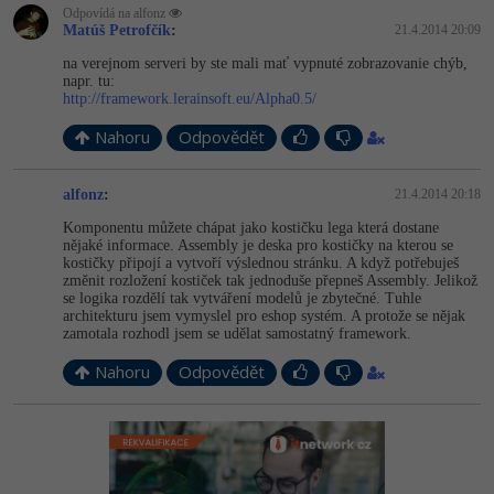
Odpovídá na alfonz
Matúš Petrofčík
:
21.4.2014 20:09
na verejnom serveri by ste mali mať vypnuté zobrazovanie chýb,
napr. tu:
http://framework.lerainsoft.eu/Alpha0.5/
Nahoru
Odpovědět
alfonz
:
21.4.2014 20:18
Komponentu můžete chápat jako kostičku lega která dostane
nějaké informace. Assembly je deska pro kostičky na kterou se
kostičky připojí a vytvoří výslednou stránku. A když potřebuješ
změnit rozložení kostiček tak jednoduše přepneš Assembly. Jelikož
se logika rozdělí tak vytváření modelů je zbytečné. Tuhle
architekturu jsem vymyslel pro eshop systém. A protože se nějak
zamotala rozhodl jsem se udělat samostatný framework.
Nahoru
Odpovědět