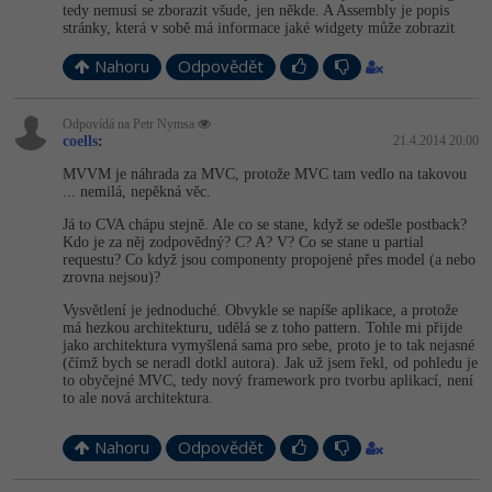
tedy nemusí se zborazit všude, jen někde. A Assembly je popis
stránky, která v sobě má informace jaké widgety může zobrazit
Nahoru
Odpovědět
Odpovídá na Petr Nymsa
coells
:
21.4.2014 20:00
MVVM je náhrada za MVC, protože MVC tam vedlo na takovou
... nemilá, nepěkná věc.
Já to CVA chápu stejně. Ale co se stane, když se odešle postback?
Kdo je za něj zodpovědný? C? A? V? Co se stane u partial
requestu? Co když jsou componenty propojené přes model (a nebo
zrovna nejsou)?
Vysvětlení je jednoduché. Obvykle se napíše aplikace, a protože
má hezkou architekturu, udělá se z toho pattern. Tohle mi přijde
jako architektura vymyšlená sama pro sebe, proto je to tak nejasné
(čímž bych se neradl dotkl autora). Jak už jsem řekl, od pohledu je
to obyčejné MVC, tedy nový framework pro tvorbu aplikací, není
to ale nová architektura.
Nahoru
Odpovědět