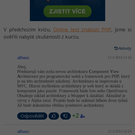
-80%
Vývojář mobilních aplikací
Python
HTML5, CSS3, Bootstrap, SEO
PHP
-80%
Specialista na AI a bigdata
JavaScript
SQL a databáze
JavaScript
V předchozím kvízu,
Online test znalostí PHP
, jsme si
-80%
C# Game developer
PHP
ověřili nabyté zkušenosti z kurzu.
Testování a verzování
Python
-80%
Webdesigner
C++
Aktivity
UML a návrhové vzory
HTML / CSS
alfonz
:
11.4.2014 15:43
-80%
Tester
Swift
Ahoj,
React
UML a návrhové vzory
Představují vám zcela novou architekturu
C
omponent
V
iew
-80%
Systémový administrátor
Kotlin
A
rchitecture pro programování webů a framework pro PHP, který
je na této architektuře založený. Architektura se inspirovala u
Spring
MySQL/MariaDB
MVC. Hlavní myšlenkou architektury je web který se skládá z
-80%
Grafik / UX/UI návrhář
C
komponent jako puzzle. Framework bude free nebo OpenSource.
ASP.NET MVC
Obsahuje základ architektury a Wrapper k databázi. Aktuálně je
MS-SQL
vývoj v Alpha verzi. Projekt bude ke stáhnutí během dvou týdnů.
3D grafik
VB.NET
Až bude dokončena většina systémové architektury.
Django
SQLite
+2
Odpovědět
Projektový manažer
SQL
Best practices
-80%
Databázový analytik
alfonz
:
21.4.2014 16:24
Návrh SW