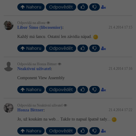
-30%
Kariéra
-80%
Marketing
Adobe Illustrator
Nahoru
Odpovědět
Pro firmy
-30%
WordPress
Adobe Lightroom
Odpovídá na alfonz
Libor Šimo (libcosenior)
:
21.4.2014 17:15
-30%
-15%
SEO
Adobe XD
Každý má šancu. Ostatní len závidia nápad.
-25%
UX
Nahoru
Odpovědět
Adobe InDesign
Business
Adobe After Effects
Odpovídá na Honza Bittner
Neaktivní uživatel
:
21.4.2014 17:16
-25%
-80%
Kryptoměny
Blender
Component View Assembly
-30%
Nahoru
Odpovědět
Copywriting
Inkscape
-80%
-80%
MS Office
Odpovídá na Neaktivní uživatel
Fotografování
Honza Bittner
:
21.4.2014 17:22
Google Dokumenty
Jo, už koukám na web... Takže to napsal špatně tady...
Video
Nahoru
Odpovědět
Time management
Ostatní