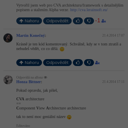
Vytvořil jsem web pro CVA architekturu/fra­mework s detailnějším
-41%
Copywriter
popisem a stažením Alpha verze.
http://cva.lerainsoft.eu/
Algoritmy
-1
Nahoru
Odpovědět
-10%
WordPress specialista
Umělá inteligence (AI)
Martin Konečný
:
21.4.2014 17:07
SEO specialista
Pro děti
Krásně je ten kód komentovaný. Schválně, kdy se v tom ztratíš a
nebudeš vědět, co co dělá.
Více
Nahoru
Odpovědět
Fórum
Odpovídá na alfonz
Kurzy e-commerce
Honza Bittner
:
21.4.2014 17:11
Pokud opravdu, jak píšeš,
Testování softwaru
Kurzy designu
CVA
architecture
==
-80%
Datová analýza
HTML/CSS
C
omponent
V
iew
A
rchitecture architecture
Příběhy absolventů
tak to není moc geniální název
-80%
Digitální gramotnost
Blog
Photoshop
Editováno