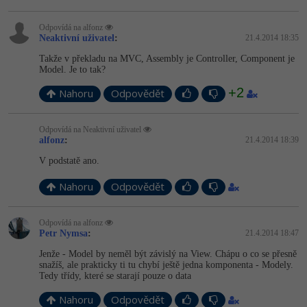
Odpovídá na alfonz
Neaktivní uživatel
:
21.4.2014 18:35
Takže v překladu na MVC, Assembly je Controller, Component je
Model. Je to tak?
+2
Nahoru
Odpovědět
Odpovídá na Neaktivní uživatel
alfonz
:
21.4.2014 18:39
V podstatě ano.
Nahoru
Odpovědět
Odpovídá na alfonz
Petr Nymsa
:
21.4.2014 18:47
Jenže - Model by neměl být závislý na View. Chápu o co se přesně
snažíš, ale prakticky ti tu chybí ještě jedna komponenta - Modely.
Tedy třídy, které se starají pouze o data
Nahoru
Odpovědět