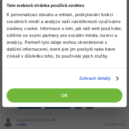
Controler volá Modely a skládá View, které zobrazí data.
Tato webová stránka používá cookies
Tvá architektura (co tak chápu)
Component
Nějaká komponenta do aplikace - statistiky, menu,...
K personalizaci obsahu a reklam, poskytování funkcí
Má View, následně i conexi na DB apod
sociálních médií a analýze naší návštěvnosti využíváme
Assembly
je soubor komponent. Pěkný nápad. Má vlastní View a
můžu mít Assembly Admin - kde bude mít komponenty např.
soubory cookie. Informace o tom, jak náš web používáte,
menu, správce uživatelů,...
sdílíme se svými partnery pro sociální média, inzerci a
View
zobrazí data.
analýzy. Partneři tyto údaje mohou zkombinovat s
Jenže problém vidím v tomhle.
dalšími informacemi, které jste jim poskytli nebo které
Za
získali v důsledku toho, že používáte jejich služby.
kde zpracováváš požadavky od uživatele ?
proč by měla mít komponenta na starost ještě tahání dat z
databáze apod ?
proto
modely
. Ty se starají o data. Nezajímá je pohled, nezájímá
Zobrazit detaily
co chce uživatel. Model poskytuje jen možnost spravování dat,
vrácení dat apod.
Pokud se úplně pletu, oprav mě
OK
+1
Nahoru
Odpovědět
Odpovídá na Petr Nymsa
coells
:
21.4.2014 19:34