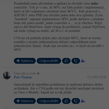
Prostředník mezi uživatelem a aplikací je obvykle view
nebo
controller. Trik je v tom, že MVC má řadu podob i implementací,
které se liší vzájemnou závislostí mezi M/V/C. Kdo pracoval s
ASP.NET nebo PHP zná obvykle jeden nebo dva způsoby. Zcela
"korektně" napsaná implementace MVC podle definice a představ
bude mít jeden model, jeden controller a ... to je všechno. Když
nad to dáš HtmlView, bude výstup do prohlížeče, pokud WpfView,
tak bude výstup na mobil, ale M a C se nezmění.
CVA mi od pohledu přijde jako obyčejné MVC, které se trochu
rozteklo a ztratilo jednoznačnou definici odpovědnosti mezi
jednotlivými částmi. Jinak tam nevidím nic, co bych už neviděl v
MVC.
Nahoru
Odpovědět
Odpovídá na coells
Petr Nymsa
:
21.4.2014 19:36
Samozřejmě že největším problémem je nepřesná definice těchto
architektur. Ale v CVA podle mě má zbytečně smíchané závislosti
na View a Modely. Aspoň mi to tak přijde
Nahoru
Odpovědět