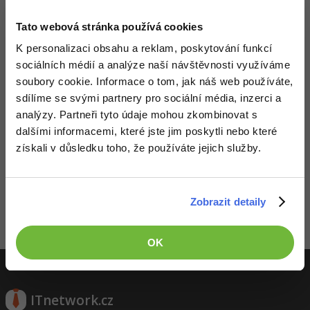
-41%
Copywriter
Tato webová stránka používá cookies
Algoritmy
K personalizaci obsahu a reklam, poskytování funkcí
-10%
WordPress specialista
Umělá inteligence (AI)
sociálních médií a analýze naší návštěvnosti využíváme
soubory cookie. Informace o tom, jak náš web používáte,
SEO specialista
Pro děti
sdílíme se svými partnery pro sociální média, inzerci a
analýzy. Partneři tyto údaje mohou zkombinovat s
Více
dalšími informacemi, které jste jim poskytli nebo které
získali v důsledku toho, že používáte jejich služby.
Fórum
Děláme co je v našich silách, aby byly zdejší diskuze co
nejkvalitnější. Proto do nich také mohou přispívat pouze
registrovaní členové. Pro zapojení do diskuze se
přihlas
.
Kurzy e-commerce
Zobrazit detaily
Pokud ještě nemáš účet,
zaregistruj se
, je to zdarma.
Testování softwaru
Kurzy designu
Zobrazeno 2 zpráv z 2.
OK
-80%
Datová analýza
HTML/CSS
Příběhy absolventů
-80%
Digitální gramotnost
Blog
Photoshop
ITnetwork.cz