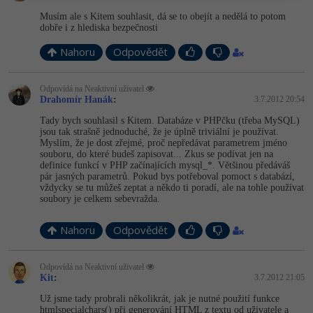
Musím ale s Kitem souhlasit, dá se to obejít a nedělá to potom
dobře i z hlediska bezpečnosti
Nahoru
Odpovědět
Odpovídá na Neaktivní uživatel
Drahomír Hanák
:
3.7.2012 20:54
Tady bych souhlasil s Kitem. Databáze v PHPčku (třeba MySQL)
jsou tak strašně jednoduché, že je úplně triviální je používat.
Myslím, že je dost zřejmé, proč nepředávat parametrem jméno
souboru, do které budeš zapisovat... Zkus se podívat jen na
definice funkcí v PHP začínajících mysql_*. Většinou předáváš
pár jasných parametrů. Pokud bys potřeboval pomoct s databází,
vždycky se tu můžeš zeptat a někdo ti poradí, ale na tohle používat
soubory je celkem sebevražda.
Nahoru
Odpovědět
Odpovídá na Neaktivní uživatel
Kit
:
3.7.2012 21:05
Už jsme tady probrali několikrát, jak je nutné použití funkce
htmlspecialchars() při generování HTML z textu od uživatele a