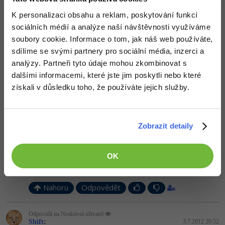
Nahoru
Odpovědět
K personalizaci obsahu a reklam, poskytování funkcí
sociálních médií a analýze naší návštěvnosti využíváme
soubory cookie. Informace o tom, jak náš web používáte,
Odpovídá na Kit
Neaktivní uživatel
:
3.7.2012 20:48
sdílíme se svými partnery pro sociální média, inzerci a
analýzy. Partneři tyto údaje mohou zkombinovat s
kdybych chtěl hodnocení webu tak to dám do kritiky,jenže já to
dal na fórum,protože chci poadit
dalšími informacemi, které jste jim poskytli nebo které
získali v důsledku toho, že používáte jejich služby.
Nahoru
Odpovědět
Odpovídá na Neaktivní uživatel
David Jančík
:
3.7.2012 20:52
Zobrazit detaily
Prostuduj si sekci PHP
Pokud nemáš dobrý důvod k tomu dělat něco špatně, tak dej
přednost správnému řešení a jak ti Kit již několikrát pokynul,
OK
použij databázi. Ušetříš se mnohým trablím a zjistíš, že práce s ní
je velmi jednoduchá a efektivní
Nahoru
Odpovědět
Odpovídá na Neaktivní uživatel
Shift
:
3.7.2012 20:52