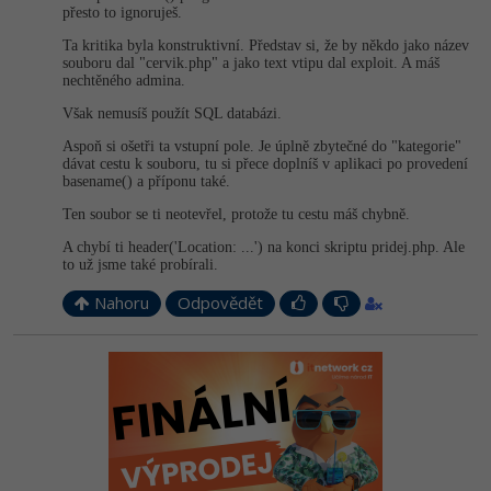
přesto to ignoruješ.
Ta kritika byla konstruktivní. Představ si, že by někdo jako název
souboru dal "cervik.php" a jako text vtipu dal exploit. A máš
nechtěného admina.
Však nemusíš použít SQL databázi.
Aspoň si ošetři ta vstupní pole. Je úplně zbytečné do "kategorie"
dávat cestu k souboru, tu si přece doplníš v aplikaci po provedení
basename() a příponu také.
Ten soubor se ti neotevřel, protože tu cestu máš chybně.
A chybí ti header('Location: ...') na konci skriptu pridej.php. Ale
to už jsme také probírali.
Nahoru
Odpovědět