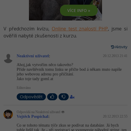
-80%
Vývojář mobilních aplikací
Python
VÍCE INFO »
HTML5, CSS3, Bootstrap, SEO
PHP
-80%
Specialista na AI a bigdata
JavaScript
SQL a databáze
JavaScript
V předchozím kvízu,
Online test znalostí PHP
, jsme si
-80%
C# Game developer
PHP
ověřili nabyté zkušenosti z kurzu.
Testování a verzování
Python
-80%
Webdesigner
C++
Aktivity
UML a návrhové vzory
HTML / CSS
Neaktivní uživatel
:
20.12.2013 21:41
-80%
Tester
Swift
Ahoj,jak vytvořím něco takovéto?
React
UML a návrhové vzory
Příde navštěvník tomu linku se přičte bod á někam muto napíše
-80%
Systémový administrátor
Kotlin
jeho webovou adresu pro přičítání.
Jako toje tady goml.at
Spring
MySQL/MariaDB
-80%
Grafik / UX/UI návrhář
C
Editováno
ASP.NET MVC
MS-SQL
Odpovědět
3D grafik
VB.NET
Django
SQLite
Odpovídá na Neaktivní uživatel
Projektový manažer
SQL
Vojtěch Pospíchal
:
20.12.2013 22:55
Best practices
Co se tohoto tématu týče zkus se podívat na databáze. Já bych
-80%
Databázový analytik
Návrh SW
tohle řešil tak, že - při registraci se vygeneruje náhodný string, ten