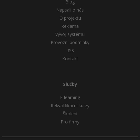
Blog
Napsali o nás
Windows
Fórum
O projektu
Reklama
Linux
Vývoj systému
Sítě
Provozní podmínky
RSS
Kybernetická bezpečnost
Kontakt
Elektronický podpis
Služby
Fórum
E-learning
Rekvalifikační kurzy
Školení
Pro firmy