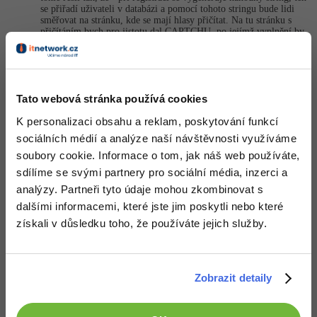
se přiřadí uživateli v databázi a pomocí tohoto stringu bude lidi
směřovat na stránku, kde se mají hlasy přičítat. Na tu stránku s
-41%
Copywriter
Algoritmy
přičítáním bych pro jistotu dal CAPTCHU, po jejímž vyplnění by
se hlas přičetl uživateli do databáze.
-10%
WordPress specialista
Umělá inteligence (AI)
Editováno
+1
SEO specialista
Nahoru
Pro děti
Odpovědět
Tato webová stránka používá cookies
K personalizaci obsahu a reklam, poskytování funkcí
Více
sociálních médií a analýze naší návštěvnosti využíváme
Naučíme tě pracovat na
home-office.
soubory cookie. Informace o tom, jak náš web používáte,
Fórum
sdílíme se svými partnery pro sociální média, inzerci a
analýzy. Partneři tyto údaje mohou zkombinovat s
Kurzy e-commerce
dalšími informacemi, které jste jim poskytli nebo které
získali v důsledku toho, že používáte jejich služby.
Testování softwaru
Kurzy designu
-80%
Datová analýza
HTML/CSS
Příběhy absolventů
VÍCE INFO »
Zobrazit detaily
-80%
Digitální gramotnost
Blog
Photoshop
Děláme co je v našich silách, aby byly zdejší diskuze co