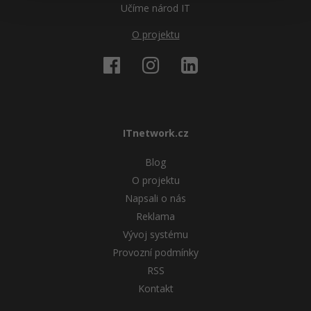
-30%
Učíme národ IT
Kariéra
-80%
Marketing
Adobe Illustrator
O projektu
Pro firmy
-30%
WordPress
Adobe Lightroom
-30%
-15%
SEO
Adobe XD
-25%
UX
Adobe InDesign
ITnetwork.cz
Business
Adobe After Effects
Blog
-25%
-80%
Kryptoměny
Blender
O projektu
Napsali o nás
-30%
Copywriting
Inkscape
Reklama
Vývoj systému
-80%
-80%
MS Office
Fotografování
Provozní podmínky
RSS
Google Dokumenty
Video
Kontakt
Time management
Ostatní