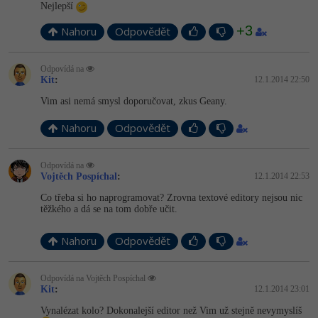
Nejlepší
-41%
Copywriter
Algoritmy
+3
Nahoru
Odpovědět
-10%
WordPress specialista
Umělá inteligence (AI)
Odpovídá na
Kit
:
12.1.2014 22:50
SEO specialista
Pro děti
Vim asi nemá smysl doporučovat, zkus Geany.
Více
Nahoru
Odpovědět
Fórum
Odpovídá na
Vojtěch Pospíchal
:
12.1.2014 22:53
Co třeba si ho naprogramovat? Zrovna textové editory nejsou nic
Kurzy e-commerce
těžkého a dá se na tom dobře učit.
Testování softwaru
Kurzy designu
Nahoru
Odpovědět
-80%
Datová analýza
HTML/CSS
Příběhy absolventů
Odpovídá na Vojtěch Pospíchal
Kit
:
12.1.2014 23:01
-80%
Digitální gramotnost
Blog
Photoshop
Vynalézat kolo? Dokonalejší editor než Vim už stejně nevymyslíš