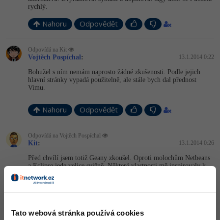
rychlý.
Nahoru
Odpovědět
Odpovídá na Kit
Vojtěch Pospíchal
:
13.1.2014 0:22
Bohužel s ním nemám naprosto žádné zkušenosti. Podle jejich
hlavní stránky vypadá použitelně, ale stále bych dal přednost
Vimu.
Nahoru
Odpovědět
Odpovídá na Vojtěch Pospíchal
Kit
:
13.1.2014 0:26
Před chvílí jsem totiž Geany zkoušel. Oproti molochům Netbeans
a Eclipse jede velice svižně. Některé vlastnosti mě inspirovaly k
napsání drobných doplňků do Vimu.
+1
Nahoru
Odpovědět
Tato webová stránka používá cookies
:
13.1.2014 7:16