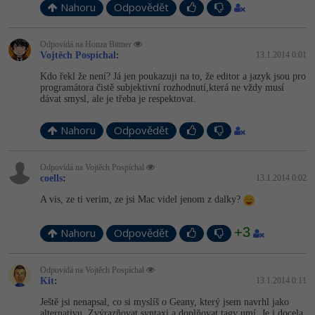
Nahoru
Odpovědět
Odpovídá na Honza Bittner
Vojtěch Pospíchal
:
13.1.2014 0:01
Kdo řekl že není? Já jen poukazuji na to, že editor a jazyk jsou pro
programátora čistě subjektivní rozhodnutí,která ne vždy musí
dávat smysl, ale je třeba je respektovat.
Nahoru
Odpovědět
Odpovídá na Vojtěch Pospíchal
coells
:
13.1.2014 0:02
A vis, ze ti verim, ze jsi Mac videl jenom z dalky?
+3
Nahoru
Odpovědět
Odpovídá na Vojtěch Pospíchal
Kit
:
13.1.2014 0:11
Ještě jsi nenapsal, co si myslíš o Geany, který jsem navrhl jako
alternativu. Zvýrazňovat syntaxi a doplňovat tagy umí. Je i docela