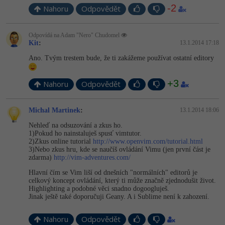
-2
Nahoru
Odpovědět
Odpovídá na Adam "Nero" Chudomel
Kit
:
13.1.2014 17:18
Ano. Tvým trestem bude, že ti zakážeme používat ostatní editory
+3
Nahoru
Odpovědět
Michal Martinek
:
13.1.2014 18:06
Nehleď na odsuzování a zkus ho.
1)Pokud ho nainstaluješ spusť vimtutor.
2)Zkus online tutorial
http://www.openvim.com/tutorial.html
3)Nebo zkus hru, kde se naučíš ovládání Vimu (jen první část je
zdarma)
http://vim-adventures.com/
Hlavní čím se Vim liší od dnešních "normálních" editorů je
celkový koncept ovládání, který ti může značně zjednodušit život.
Highlighting a podobné věci snadno dogoogluješ.
Jinak ještě také doporučuji Geany. A i Sublime není k zahození.
Nahoru
Odpovědět