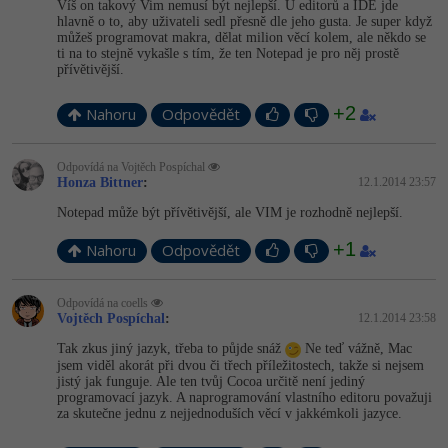
Víš on takový Vim nemusí být nejlepší. U editorů a IDE jde
hlavně o to, aby uživateli sedl přesně dle jeho gusta. Je super když
Windows
můžeš programovat makra, dělat milion věcí kolem, ale někdo se
Fórum
ti na to stejně vykašle s tím, že ten Notepad je pro něj prostě
přívětivější.
Linux
+2
Nahoru
Odpovědět
Sítě
Odpovídá na Vojtěch Pospíchal
Kybernetická bezpečnost
Honza Bittner
:
12.1.2014 23:57
Notepad může být přívětivější, ale VIM je rozhodně nejlepší.
Elektronický podpis
+1
Nahoru
Odpovědět
Fórum
Odpovídá na coells
Vojtěch Pospíchal
:
12.1.2014 23:58
Tak zkus jiný jazyk, třeba to půjde snáž
Ne teď vážně, Mac
jsem viděl akorát při dvou či třech příležitostech, takže si nejsem
jistý jak funguje. Ale ten tvůj Cocoa určitě není jediný
programovací jazyk. A naprogramování vlastního editoru považuji
za skutečne jednu z nejjednoduších věcí v jakkémkoli jazyce.