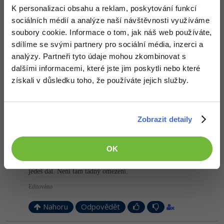
K personalizaci obsahu a reklam, poskytování funkcí
Kit: Vim jsem nikdy neviděl, ale vím, že ti ho ostatní odsuzují a ty
ho tu jedinej bráníš
Geany jsem viděl jenom na screenech, a
sociálních médií a analýze naší návštěvnosti využíváme
podle mě je to dobrá volba, ale nikde tam nemůžu najít Mac verzi
soubory cookie. Informace o tom, jak náš web používáte,
sdílíme se svými partnery pro sociální média, inzerci a
pospile: Umět objective-c -_-, programuju jak černej
HoBi: zvýrazňování syntaxe
analýzy. Partneři tyto údaje mohou zkombinovat s
coells: Bohužel, nemá záložky, takže všechno otevírá zvlášť do
dalšími informacemi, které jste jim poskytli nebo které
oken
získali v důsledku toho, že používáte jejich služby.
Díky všem, budu ještě zkoušet hledat
Nahoru
Odpovědět
Zobrazit detaily
Odpovídá na
niveses
:
13.1.2014 7:46
OK
Sublime, zvárazňuje syntax i doplňuje tagy. Každých (myslím 20)
uložení ti to napíše, že máš neregistrovanou verzi. Můžeš dát OK a
jedeš dál. Není tam tádný omezení.
Editováno
Nahoru
Odpovědět