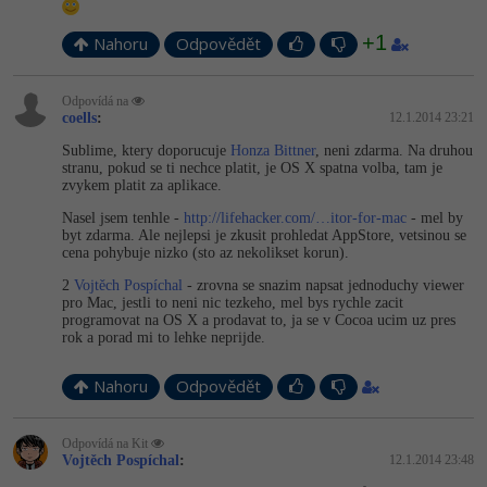
-30%
Kariéra
-80%
Marketing
Adobe Illustrator
+1
Nahoru
Odpovědět
Pro firmy
-30%
WordPress
Adobe Lightroom
Odpovídá na
-30%
-15%
coells
:
12.1.2014 23:21
SEO
Adobe XD
Sublime, ktery doporucuje
Honza Bittner
, neni zdarma. Na druhou
-25%
stranu, pokud se ti nechce platit, je OS X spatna volba, tam je
UX
Adobe InDesign
zvykem platit za aplikace.
Nasel jsem tenhle -
http://lifehacker.com/…itor-for-mac
- mel by
Business
Adobe After Effects
byt zdarma. Ale nejlepsi je zkusit prohledat AppStore, vetsinou se
cena pohybuje nizko (sto az nekolikset korun).
-25%
-80%
Kryptoměny
Blender
2
Vojtěch Pospíchal
- zrovna se snazim napsat jednoduchy viewer
pro Mac, jestli to neni nic tezkeho, mel bys rychle zacit
-30%
programovat na OS X a prodavat to, ja se v Cocoa ucim uz pres
Copywriting
Inkscape
rok a porad mi to lehke neprijde.
-80%
-80%
MS Office
Fotografování
Nahoru
Odpovědět
Google Dokumenty
Video
Odpovídá na Kit
Vojtěch Pospíchal
:
12.1.2014 23:48
Time management
Ostatní