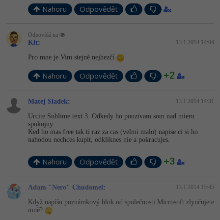
Nahoru
Odpovědět
Odpovídá na
Kit
:
13.1.2014 14:04
Pro mne je Vim stejně nejhezčí
+2
Nahoru
Odpovědět
Matej Sladek
:
13.1.2014 14:31
Urcite Sublime text 3. Odkedy ho pouzivam som nad mieru
spokojny.
Ked ho mas free tak ti raz za cas (velmi malo) napise ci si ho
nahodou nechces kupit, odkliknes nie a pokracujes.
+3
Nahoru
Odpovědět
Adam "Nero" Chudomel
:
13.1.2014 15:45
Když napíšu poznámkový blok od společnosti Microsoft zlynčujete
mně?