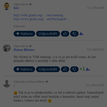
Odpovídá na
Kit
:
13.1.2014 8:48
http://wiki.geany.org/…/osx/running
http://www.geany.org/…artyPackages#…
Editováno
Nahoru
Odpovědět
Odpovídá na
Honza Bittner
:
13.1.2014 9:35
Né všichni tu VIM odsuzují, a ti co jo jen kvůli tomu, že jim
připadá ošklivý a nechtějí v něm dělat.
+1
Nahoru
Odpovědět
Odpovídá na Honza Bittner
:
13.1.2014 14:03
Tak to je to předposlední, co mě u editorů zajímá. Samozřejmě
když mám na výběr mezi hezkým a hnusným, které mají stejný
funkce, vyberu ten hezčí