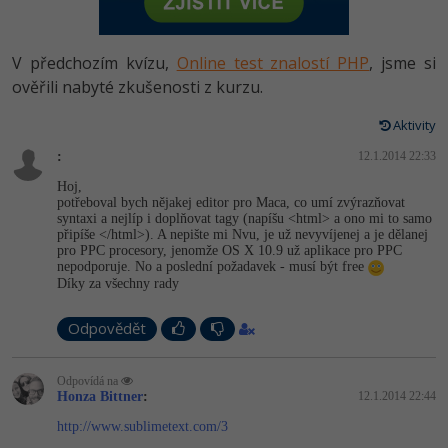
-80%
Vývojář mobilních aplikací
Python
HTML5, CSS3, Bootstrap, SEO
PHP
-80%
Specialista na AI a bigdata
V předchozím kvízu,
Online test znalostí PHP
, jsme si
JavaScript
SQL a databáze
ověřili nabyté zkušenosti z kurzu.
JavaScript
-80%
C# Game developer
PHP
Aktivity
Testování a verzování
Python
-80%
Webdesigner
:
C++
12.1.2014 22:33
UML a návrhové vzory
HTML / CSS
Hoj,
-80%
Tester
potřeboval bych nějakej editor pro Maca, co umí zvýrazňovat
Swift
syntaxi a nejlíp i doplňovat tagy (napíšu <html> a ono mi to samo
React
UML a návrhové vzory
připíše </html>). A nepište mi Nvu, je už nevyvíjenej a je dělanej
-80%
Systémový administrátor
pro PPC procesory, jenomže OS X 10.9 už aplikace pro PPC
Kotlin
nepodporuje. No a poslední požadavek - musí být free
Spring
MySQL/MariaDB
Díky za všechny rady
-80%
Grafik / UX/UI návrhář
C
ASP.NET MVC
MS-SQL
Odpovědět
3D grafik
VB.NET
Django
SQLite
Odpovídá na
Projektový manažer
SQL
Honza Bittner
:
12.1.2014 22:44
Best practices
http://www.sublimetext.com/3
-80%
Databázový analytik
Návrh SW