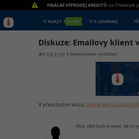
FINÁLNÍ VÝPRODEJ KREDITŮ
na ITnetwork je
IT KURZY
IT E-LEARNING
PŘ
od
0 Kč
Diskuze: Emailovy klient v
PHP
PHP
Emailovy klient v prohlížeči
V předchozím kvízu,
Online test znalostí P
Ahoj, chtěl bych se zeptat, jak by b