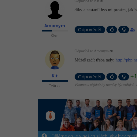
Odpovídá na Kit
diky a nastanil bys mi prosím, jak b
Amomym
Odpovědět
Člen
Odpovídá na Amomym
Můžeš začít třeba tady:
http://php.n
+
Kit
Odpovědět
Vlastnosti objektů by neměly být veřejné. A
Tvůrce
Děláme co je v našich silách, aby byly zdej