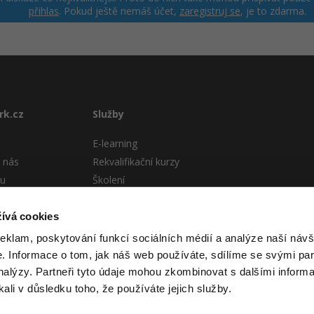
přihlas
. Pokud ještě nemáš účet,
zaregistruj se
, je to zdarma.
rk.cz
Služby
E-learning
 nás
Rekvalifikační kurzy
tu
Školení
Pro firmy
stému
ívá cookies
 podmínky
reklam, poskytování funkcí sociálních médií a analýze naší návš
 Informace o tom, jak náš web používáte, sdílíme se svými par
analýzy. Partneři tyto údaje mohou zkombinovat s dalšími informa
kali v důsledku toho, že používáte jejich služby.