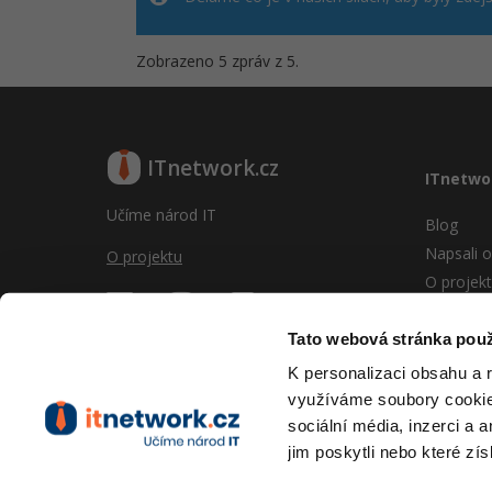
Zobrazeno 5 zpráv z 5.
ITnetwork.cz
ITnetwo
Učíme národ IT
Blog
Napsali o
O projektu
O projek
Reklama
Vývoj sy
Tato webová stránka použ
Provozní
K personalizaci obsahu a 
RSS
využíváme soubory cookie.
Kontakt
sociální média, inzerci a 
jim poskytli nebo které zís