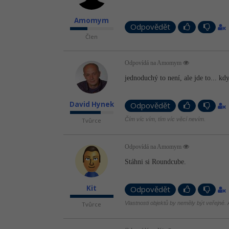
Amomym
Odpovědět
Člen
Odpovídá na Amomym
jednoduchý to není, ale jde to... kdy
David Hynek
Odpovědět
Čím víc vím, tím víc věcí nevím.
Tvůrce
Odpovídá na Amomym
Stáhni si Roundcube.
Kit
Odpovědět
Vlastnosti objektů by neměly být veřejné. A
Tvůrce