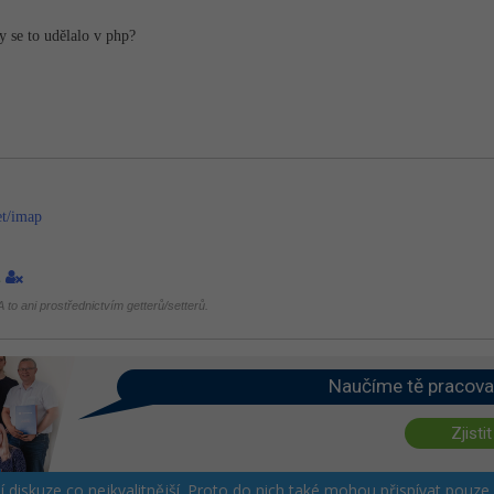
y se to udělalo v php?
et/imap
1
 to ani prostřednictvím getterů/setterů.
Naučíme tě pracova
Zjistit
ší diskuze co nejkvalitnější. Proto do nich také mohou přispívat pouze