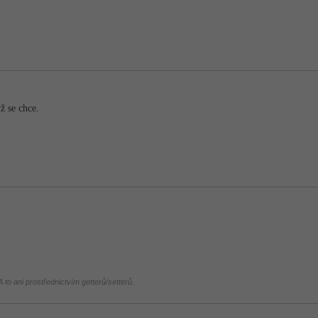
ž se chce.
 to ani prostřednictvím getterů/setterů.