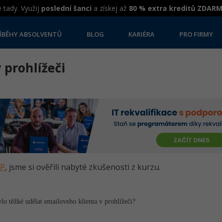
 tady. Využij
poslední šanci
a získej až
80 % extra kreditů ZDAR
ÍBĚHY ABSOLVENTŮ
BLOG
KARIÉRA
PRO FIRMY
 prohlížeči
HP
, jsme si ověřili nabyté zkušenosti z kurzu.
ylo těžké udělat emailoveho klienta v prohlížeči?