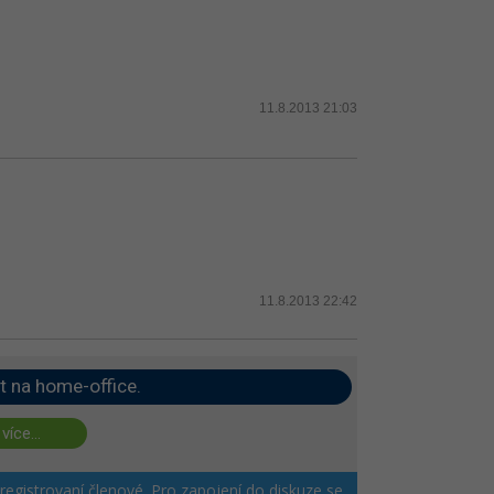
11.8.2013 21:03
11.8.2013 22:42
t na home-office.
 více...
 registrovaní členové. Pro zapojení do diskuze se