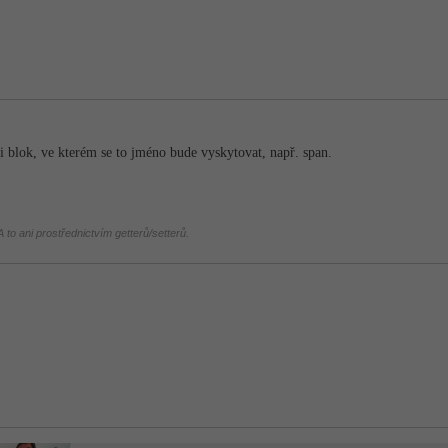
si blok, ve kterém se to jméno bude vyskytovat, např. span.
 to ani prostřednictvím getterů/setterů.