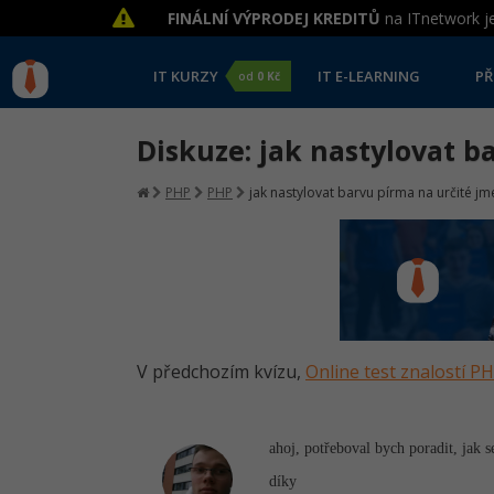
FINÁLNÍ VÝPRODEJ KREDITŮ
na ITnetwork je
IT KURZY
IT E-LEARNING
PŘ
od
0 Kč
Diskuze: jak nastylovat b
PHP
PHP
jak nastylovat barvu pírma na určité j
V předchozím kvízu,
Online test znalostí P
ahoj, potřeboval bych poradit, jak 
díky