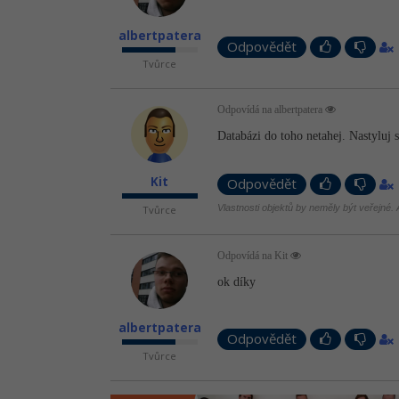
albertpatera
Odpovědět
Tvůrce
Odpovídá na albertpatera
Databázi do toho netahej. Nastyluj 
Kit
Odpovědět
Vlastnosti objektů by neměly být veřejné. A
Tvůrce
Odpovídá na Kit
ok díky
albertpatera
Odpovědět
Tvůrce