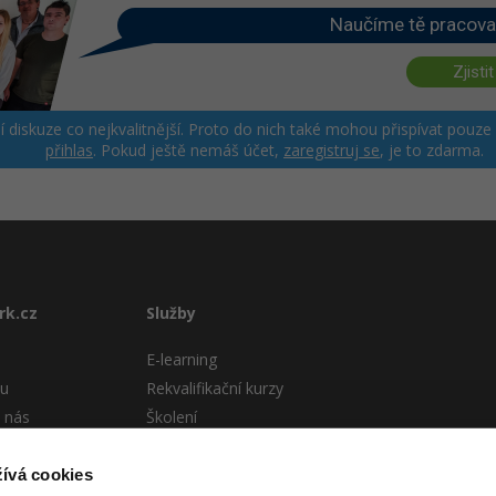
Naučíme tě pracova
Zjistit
ší diskuze co nejkvalitnější. Proto do nich také mohou přispívat pouze
přihlas
. Pokud ještě nemáš účet,
zaregistruj se
, je to zdarma.
rk.cz
Služby
E-learning
tu
Rekvalifikační kurzy
 nás
Školení
Pro firmy
stému
ívá cookies