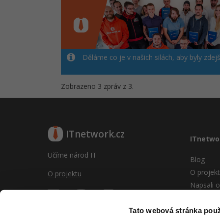
Děláme co je v našich silách, aby byly zdej
Zobrazeno 3 zpráv z 3.
ITnetwork.cz
ITnetwo
Učíme národ IT
Blog
O projek
O projektu
Napsali o
Reklama
Vývoj sy
Tato webová stránka použ