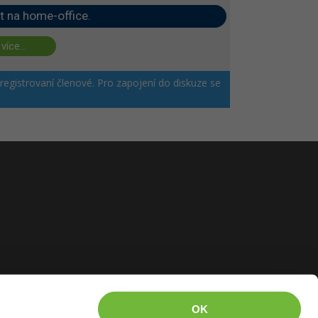
t na home-office.
 více...
 registrovaní členové. Pro zapojení do diskuze se
OK