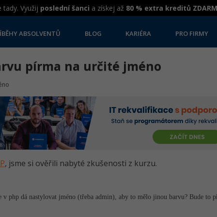
 tady. Využij
poslední šanci
a získej až
80 % extra kreditů ZDAR
ÍBĚHY ABSOLVENTŮ
BLOG
KARIÉRA
PRO FIRMY
arvu pírma na určité jméno
méno
HP
, jsme si ověřili nabyté zkušenosti z kurzu.
se v php dá nastylovat jméno (třeba admin), aby to mělo jinou barvu? Bude to př