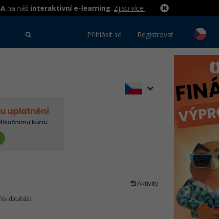
MA
na náš
interaktivní e-learning
.
Zjisti více:
Přihlásit se
Registrovat
Aktivity
es databázi.