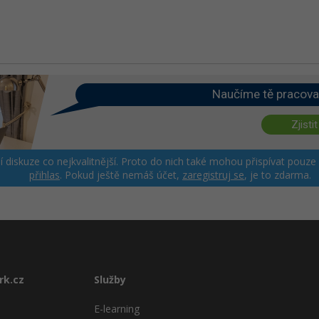
Naučíme tě pracova
Zjistit
ší diskuze co nejkvalitnější. Proto do nich také mohou přispívat pouze
přihlas
. Pokud ještě nemáš účet,
zaregistruj se
, je to zdarma.
rk.cz
Služby
E-learning