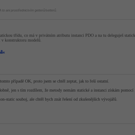
 to ani prostřednictvím getterů/setterů.
tatickou třídu, co má v privátním atributu instanci PDO a na tu deleguješ stati
t v konstruktoru modelů.
tomto případě OK, proto jsem se chtěl zeptat, jak to řeší ostatní.
obně, jen s tím rozdílem, že metody nemám statické a instanci získám pomocí 
non-static souboj, ale chtěl bych znát řešení od zkušenějších vývojářů.