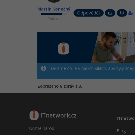
Martin Konečný
Odpovědět
Tvůrce
Děláme co je v našich silách, aby byly zdej
Zobrazeno 8 zpráv z 8.
ITnetwork.cz
ITnetwo
Učíme národ IT
Blog