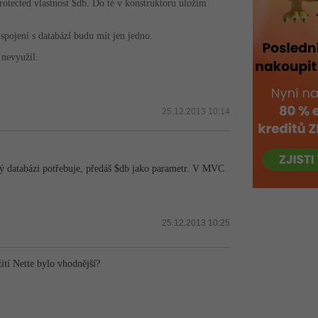
rotected vlastnost $db. Do té v konstruktoru uložím
pojení s databází budu mít jen jedno.
 nevyužil.
25.12.2013 10:14
erý databázi potřebuje, předáš $db jako parametr. V MVC
25.12.2013 10:25
ití Nette bylo vhodnější?