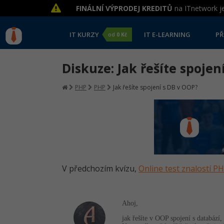
FINÁLNÍ VÝPRODEJ KREDITŮ
na ITnetwork je
IT KURZY
IT E-LEARNING
PŘ
od
0 Kč
Diskuze: Jak řešíte spojen
PHP
PHP
Jak řešíte spojení s DB v OOP?
V předchozím kvízu,
Online test znalostí P
Ahoj,
jak řešíte v OOP spojení s databází,