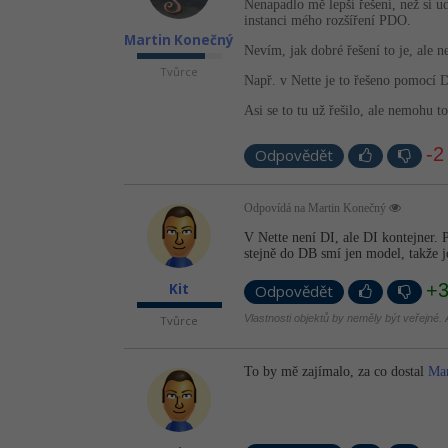
Nenapadlo mě lepší řešení, než si u
instanci mého rozšíření PDO.
Martin Konečný
Nevím, jak dobré řešení to je, ale 
Tvůrce
Např. v Nette je to řešeno pomocí D
Asi se to tu už řešilo, ale nemohu to
-2
Odpovědět
Odpovídá na Martin Konečný
V Nette není DI, ale DI kontejner. 
stejně do DB smí jen model, takže j
+
Kit
Odpovědět
Vlastnosti objektů by neměly být veřejné. A
Tvůrce
To by mě zajímalo, za co dostal
Mar