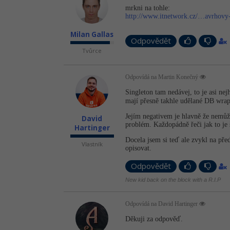
mrkni na tohle:
http://www.itnetwork.cz/…avrhovy
Milan Gallas
Odpovědět
Tvůrce
Odpovídá na Martin Konečný
Singleton tam nedávej, to je asi nej
mají přesně takhle udělané DB wrap
Jejím negativem je hlavně že nemůže
David
problém. Každopádně řeči jak to je š
Hartinger
Docela jsem si teď ale zvykl na pře
Vlastník
opisovat.
Odpovědět
New kid back on the block with a R.I.P
Odpovídá na David Hartinger
Děkuji za odpověď.