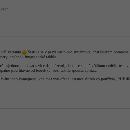
-vzor
horší varianta
Statika se v praxi často pro systémové, charakterem pomocné 
pery, devbook funguje také takhle.
š najednou pracovat s více databázemi, ale to se stejně většinou nedělá. testo
patně jsou hlavně od teoretiků, běží takhle spousta aplikací.
dávání toho kontejneru, kde máš vytvořené instance služeb co používáš, PHP dě