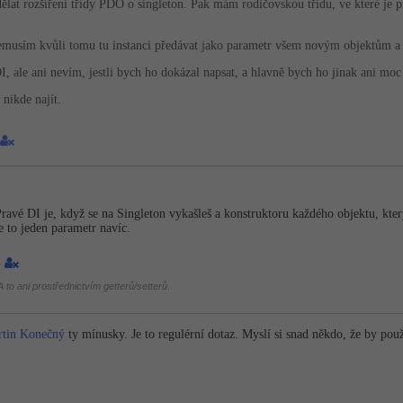
dělat rozšíření třídy PDO o singleton. Pak mám rodičovskou třídu, ve které je p
nemusím kvůli tomu tu instanci předávat jako parametr všem novým objektům a s
I, ale ani nevím, jestli bych ho dokázal napsat, a hlavně bych ho jinak ani moc
 nikde najít.
Pravé DI je, když se na Singleton vykašleš a konstruktoru každého objektu, kt
e to jeden parametr navíc.
3
 to ani prostřednictvím getterů/setterů.
tin Konečný
ty mínusky. Je to regulérní dotaz. Myslí si snad někdo, že by použ