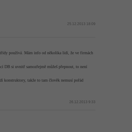
25.12.2013 18:09
třídy používá. Mám info od několika lidí, že ve firmách
vací DB si uvnitř samozřejmě můžeš přepnout, to není
dí konstruktory, takže to tam člověk nemusí pořád
26.12.2013 9:33