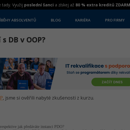
 tady. Využij
poslední šanci
a získej až
80 % extra kreditů ZDAR
ÍBĚHY ABSOLVENTŮ
BLOG
KARIÉRA
PRO FIRMY
í s DB v OOP?
HP
, jsme si ověřili nabyté zkušenosti z kurzu.
 respektive jak předáváte instanci PDO?