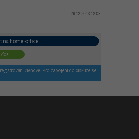
26.12.2013 12:03
t na home-office.
 více...
 registrovaní členové. Pro zapojení do diskuze se