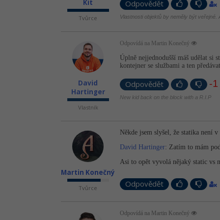
Kit
Odpovědět
Vlastnosti objektů by neměly být veřejné. A
Tvůrce
Odpovídá na Martin Konečný
Úplně nejjednodušší máš udělat si s
kontejner se službami a ten předáva
-1
David
Odpovědět
Hartinger
New kid back on the block with a R.I.P
Vlastník
Někde jsem slyšel, že statika není v 
David Hartinger
: Zatím to mám pod
Asi to opět vyvolá nějaký static vs 
Martin Konečný
Odpovědět
Tvůrce
Odpovídá na Martin Konečný