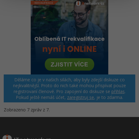
Windows
Fórum
Linux
Sítě
Kybernetická bezpečnost
Elektronický podpis
Děláme co je v našich silách, aby byly zdejší diskuze co
Fórum
nejkvalitnější. Proto do nich také mohou přispívat pouze
registrovaní členové. Pro zapojení do diskuze se
přihlas
.
Pokud ještě nemáš účet,
zaregistruj se
, je to zdarma.
Zobrazeno 7 zpráv z 7.