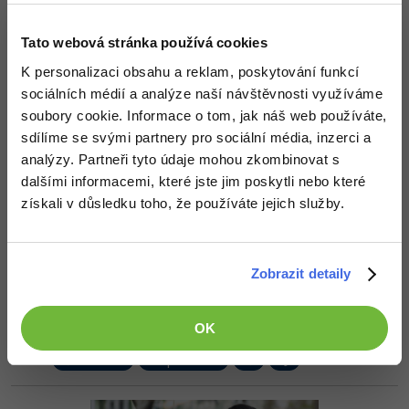
-30%
Kariéra
-80%
Marketing
Adobe Illustrator
Davide, když router vybírá, který kontroler nebo který viewer
zavolá, proč by měl být sám kontrolerem? Je to přece router. Přece
Tato webová stránka používá cookies
Pro firmy
nebude tvořit další vrstvu kontrolerů volající kontrolery a viewery.
-30%
WordPress
Adobe Lightroom
K personalizaci obsahu a reklam, poskytování funkcí
Nahoru
Odpovědět
-30%
sociálních médií a analýze naší návštěvnosti využíváme
-15%
SEO
Adobe XD
soubory cookie. Informace o tom, jak náš web používáte,
sdílíme se svými partnery pro sociální média, inzerci a
Odpovídá na Pavel Winkler
-25%
UX
Adobe InDesign
David Hartinger
:
20.5.2014 14:51
analýzy. Partneři tyto údaje mohou zkombinovat s
Rolí kontroleru je vybírat co bude volat, proto je router
dalšími informacemi, které jste jim poskytli nebo které
Business
Adobe After Effects
kontrolerem.
získali v důsledku toho, že používáte jejich služby.
-25%
+1
-80%
Nahoru
Odpovědět
Kryptoměny
Blender
-30%
Copywriting
Zobrazit detaily
Odpovídá na David Hartinger
Inkscape
solta
:
21.5.2014 12:02
-80%
-80%
MS Office
mám to chápat tak že moje uvažování šlo správným směrem
Fotografování
OK
Google Dokumenty
Nahoru
Odpovědět
Video
Time management
Ostatní