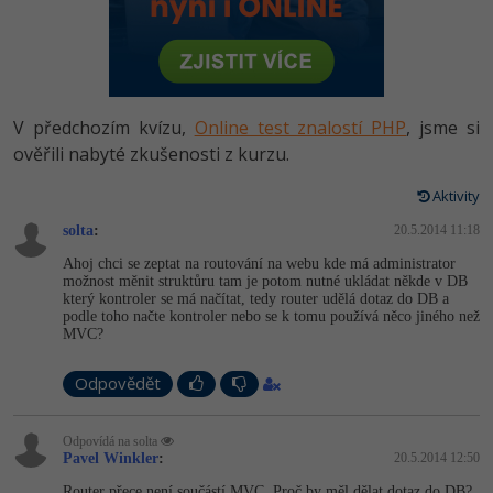
-80%
Vývojář mobilních aplikací
Python
HTML5, CSS3, Bootstrap, SEO
PHP
-80%
Specialista na AI a bigdata
JavaScript
SQL a databáze
JavaScript
-80%
C# Game developer
PHP
V předchozím kvízu,
Online test znalostí PHP
, jsme si
Testování a verzování
Python
ověřili nabyté zkušenosti z kurzu.
-80%
Webdesigner
C++
UML a návrhové vzory
Aktivity
HTML / CSS
-80%
Tester
Swift
solta
:
20.5.2014 11:18
React
UML a návrhové vzory
Ahoj chci se zeptat na routování na webu kde má administrator
-80%
Systémový administrátor
Kotlin
možnost měnit struktůru tam je potom nutné ukládat někde v DB
Spring
který kontroler se má načítat, tedy router udělá dotaz do DB a
MySQL/MariaDB
podle toho načte kontroler nebo se k tomu používá něco jiného než
-80%
Grafik / UX/UI návrhář
C
MVC?
ASP.NET MVC
MS-SQL
3D grafik
VB.NET
Odpovědět
Django
SQLite
Projektový manažer
SQL
Odpovídá na solta
Best practices
Pavel Winkler
:
20.5.2014 12:50
-80%
Databázový analytik
Návrh SW
Router přece není součástí MVC. Proč by měl dělat dotaz do DB?