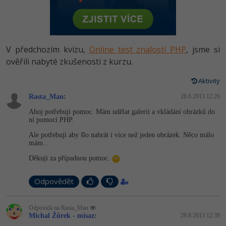
-80%
Vývojář mobilních aplikací
Python
HTML5, CSS3, Bootstrap, SEO
PHP
-80%
Specialista na AI a bigdata
JavaScript
SQL a databáze
JavaScript
V předchozím kvízu,
Online test znalostí PHP
, jsme si
-80%
C# Game developer
PHP
ověřili nabyté zkušenosti z kurzu.
Testování a verzování
Python
-80%
Webdesigner
C++
Aktivity
UML a návrhové vzory
HTML / CSS
Rasta_Man
:
28.6.2013 12:26
-80%
Tester
Swift
Ahoj potřebuji pomoc. Mám udělat galerii a vkládání obrázků do
React
UML a návrhové vzory
ní pomocí PHP.
-80%
Systémový administrátor
Kotlin
Ale potřebuji aby šlo nahrát i více než jeden obrázek. Něco málo
Spring
MySQL/MariaDB
mám...
-80%
Grafik / UX/UI návrhář
C
Děkuji za případnou pomoc.
ASP.NET MVC
MS-SQL
3D grafik
VB.NET
Odpovědět
Django
SQLite
Projektový manažer
SQL
Best practices
Odpovídá na Rasta_Man
Michal Žůrek - misaz
:
28.6.2013 12:39
-80%
Databázový analytik
Návrh SW