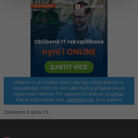
Windows
Fórum
Linux
Sítě
Kybernetická bezpečnost
Elektronický podpis
Děláme co je v našich silách, aby byly zdejší diskuze co
Fórum
nejkvalitnější. Proto do nich také mohou přispívat pouze
registrovaní členové. Pro zapojení do diskuze se
přihlas
.
Pokud ještě nemáš účet,
zaregistruj se
, je to zdarma.
Zobrazeno 6 zpráv z 6.