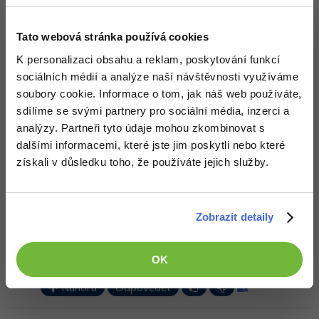
// a zde si implementuj vkládání
-30%
Kariéra
-80%
Marketing
}
Adobe Illustrator
Pro firmy
Tato webová stránka používá cookies
-30%
WordPress
Adobe Lightroom
Nahoru
Odpovědět
K personalizaci obsahu a reklam, poskytování funkcí
-30%
-15%
sociálních médií a analýze naší návštěvnosti využíváme
SEO
Adobe XD
Odpovídá na Michal Žůrek - misaz
soubory cookie. Informace o tom, jak náš web používáte,
Rasta_Man
:
28.6.2013 13:00
-25%
sdílíme se svými partnery pro sociální média, inzerci a
UX
Adobe InDesign
Jo takhle jsem to myslel dík moc
analýzy. Partneři tyto údaje mohou zkombinovat s
dalšími informacemi, které jste jim poskytli nebo které
Business
Adobe After Effects
Nahoru
Odpovědět
získali v důsledku toho, že používáte jejich služby.
-25%
-80%
Kryptoměny
Blender
Odpovídá na Rasta_Man
-30%
David Hartinger
:
29.6.2013 11:17
Copywriting
Inkscape
Zobrazit detaily
Když dáš k inputu typu file atribut multiple, tak jde vybrat více
-80%
souborů. Formulář musí mít atribut enctype="multi­part/form-
-80%
MS Office
Fotografování
data" a input name končící []. Potom ti jednotlivé soubory přijdou
OK
očíslované a ty si je jen projedeš cyklem a zpracuješ.
Google Dokumenty
Video
Nahoru
Odpovědět
Time management
Ostatní