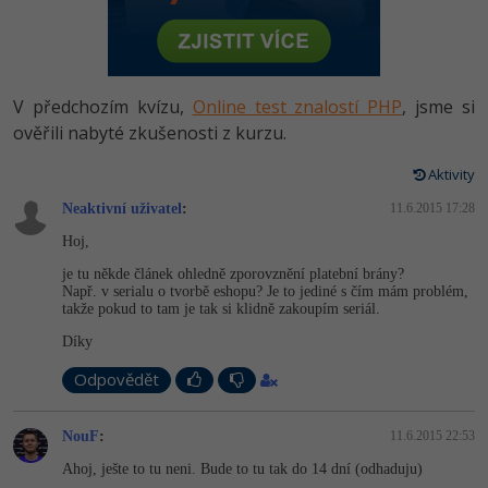
-80%
Vývojář mobilních aplikací
Python
HTML5, CSS3, Bootstrap, SEO
PHP
-80%
Specialista na AI a bigdata
JavaScript
SQL a databáze
JavaScript
V předchozím kvízu,
Online test znalostí PHP
, jsme si
-80%
C# Game developer
PHP
ověřili nabyté zkušenosti z kurzu.
Testování a verzování
Python
-80%
Webdesigner
C++
Aktivity
UML a návrhové vzory
HTML / CSS
Neaktivní uživatel
:
11.6.2015 17:28
-80%
Tester
Swift
Hoj,
React
UML a návrhové vzory
-80%
Systémový administrátor
Kotlin
je tu někde článek ohledně zporovznění platební brány?
Např. v serialu o tvorbě eshopu? Je to jediné s čím mám problém,
Spring
MySQL/MariaDB
takže pokud to tam je tak si klidně zakoupím seriál.
-80%
Grafik / UX/UI návrhář
C
Díky
ASP.NET MVC
MS-SQL
3D grafik
VB.NET
Odpovědět
Django
SQLite
Projektový manažer
SQL
NouF
:
11.6.2015 22:53
Best practices
-80%
Ahoj, ješte to tu neni. Bude to tu tak do 14 dní (odhaduju)
Databázový analytik
Návrh SW