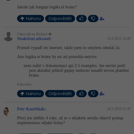
Jakože jak funguje logika té brány?
Nahoru
Odpovědět
Odpovídá na Richard
Neaktivní uživatel
:
12.6.2015 14:28
Promiň vypadl mi internet, takže jsem to omylem odeslál 2x.
Ano logika te brány by mi asi pomohla nejvíce.
jsem našel v dokumentaci api 2.5 examples. Jen nevim jestli
jsou aktuální jelikož gopay nedavno nasadil novou platební
bránu.
Editováno
Nahoru
Odpovědět
Petr Kateřiňák
:
24.5.2019 12:39
Přeci jen uběhly 4 roky, už se v nějakém seriálu objevil postup
implementace nějaké brány?