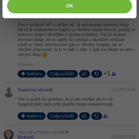
OK
Odpovídá na David Hartinger
Richard
:
12.6.2015 11:25
Ono v podstatě teď to dělám tak, že než dostanu testovací údaje
tak už je implementace logiky (a všechno okolo) hotová, použijí se
testovací údaje z dřívějška (z jiného projektu). Tzn že dostanu
testovací údaje, jen je zapíšu do configu a okamžitě odesílám
email se všemi informacemi (jak to všechno funguje, jak je
všechno připravené, že je to tady a tady..), pak jen čekám na sms s
ostrými údaji
Editováno
+1
Nahoru
Odpovědět
Neaktivní uživatel
:
12.6.2015 14:26
Ono je právě ten problem, že já ani netušim jak to vše
funguje(nikdy jsem ještě platebni bránu nenastavoval).
Nahoru
Odpovědět
Odpovídá na Neaktivní uživatel
Richard
:
12.6.2015 14:28