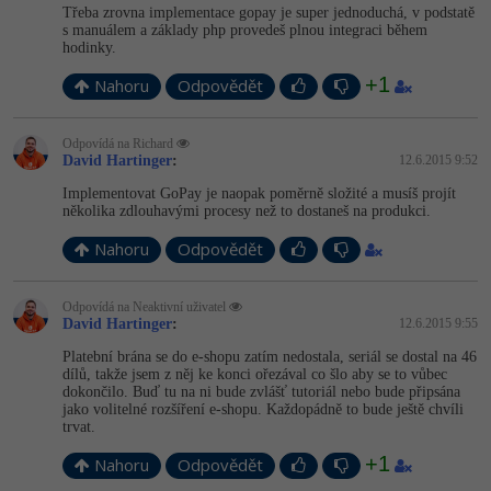
-30%
Kariéra
-80%
Třeba zrovna implementace gopay je super jednoduchá, v podstatě
Marketing
Adobe Illustrator
s manuálem a základy php provedeš plnou integraci během
hodinky.
Pro firmy
-30%
WordPress
Adobe Lightroom
+1
Nahoru
Odpovědět
-30%
-15%
SEO
Adobe XD
Odpovídá na Richard
David Hartinger
:
12.6.2015 9:52
-25%
UX
Adobe InDesign
Implementovat GoPay je naopak poměrně složité a musíš projít
několika zdlouhavými procesy než to dostaneš na produkci.
Business
Adobe After Effects
Nahoru
Odpovědět
-25%
-80%
Kryptoměny
Blender
Odpovídá na Neaktivní uživatel
-30%
David Hartinger
:
12.6.2015 9:55
Copywriting
Inkscape
Platební brána se do e-shopu zatím nedostala, seriál se dostal na 46
-80%
-80%
dílů, takže jsem z něj ke konci ořezával co šlo aby se to vůbec
MS Office
Fotografování
dokončilo. Buď tu na ni bude zvlášť tutoriál nebo bude připsána
jako volitelné rozšíření e-shopu. Každopádně to bude ještě chvíli
trvat.
Google Dokumenty
Video
+1
Nahoru
Odpovědět
Time management
Ostatní