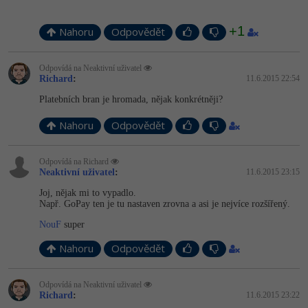
-41%
Copywriter
Algoritmy
+1
Nahoru
Odpovědět
-10%
WordPress specialista
Umělá inteligence (AI)
Odpovídá na Neaktivní uživatel
Richard
:
11.6.2015 22:54
SEO specialista
Pro děti
Platebních bran je hromada, nějak konkrétněji?
Více
Nahoru
Odpovědět
Fórum
Odpovídá na Richard
Neaktivní uživatel
:
11.6.2015 23:15
Joj, nějak mi to vypadlo.
Kurzy e-commerce
Např. GoPay ten je tu nastaven zrovna a asi je nejvíce rozšířený.
Testování softwaru
NouF
super
Kurzy designu
Nahoru
Odpovědět
-80%
Datová analýza
HTML/CSS
Příběhy absolventů
-80%
Odpovídá na Neaktivní uživatel
Digitální gramotnost
Blog
Photoshop
Richard
:
11.6.2015 23:22