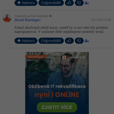
Nahoru
Odpovědět
Odpovídá na Petr Kateřiňák
David Hartinger
:
26.5.2019 17:08
Pokud absolvuješ zdejší kurzy, neměl by to pro tebe být problém
naprogramovat. V současné době neplánujeme podobný seriál.
Nahoru
Odpovědět