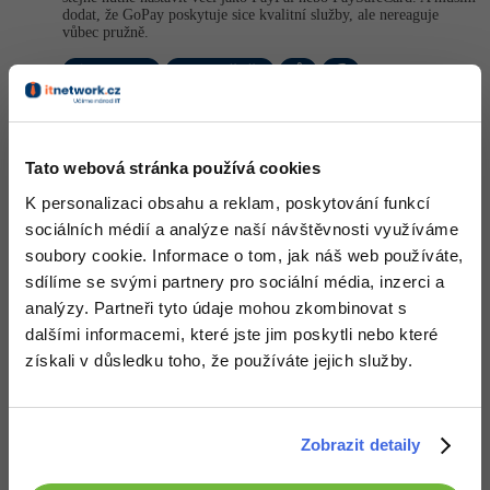
dodat, že GoPay poskytuje sice kvalitní služby, ale nereaguje
vůbec pružně.
Nahoru
Odpovědět
Odpovídá na David Hartinger
Richard
:
12.6.2015 11:14
Tato webová stránka používá cookies
Nemusíš mi to vysvětlovat, gopay jsem implementoval xy krát a
fakt ani jedna z těch věcí mi opravdu nepřijde složitá, prostě se
K personalizaci obsahu a reklam, poskytování funkcí
poštou pošle pár papírů, nastaví se logika, pár náležitostí a pošle se
sociálních médií a analýze naší návštěvnosti využíváme
email, toť vše. Když jsem to dělal poprvé tak mi to dalo pár dní,
to je fakt, ale když člověk ví jak to funguje (nebo mu někdo řekne
soubory cookie. Informace o tom, jak náš web používáte,
jak to funguje), je to rychlovka a vlastně většinu času jen čekáš na
sdílíme se svými partnery pro sociální média, inzerci a
reakci z gopaye.
analýzy. Partneři tyto údaje mohou zkombinovat s
Nahoru
Odpovědět
dalšími informacemi, které jste jim poskytli nebo které
získali v důsledku toho, že používáte jejich služby.
Odpovídá na Richard
David Hartinger
:
12.6.2015 11:20
Mě napadlo, že jsi to dělal vícekrát, to potom jo
Zobrazit detaily
+1
Nahoru
Odpovědět