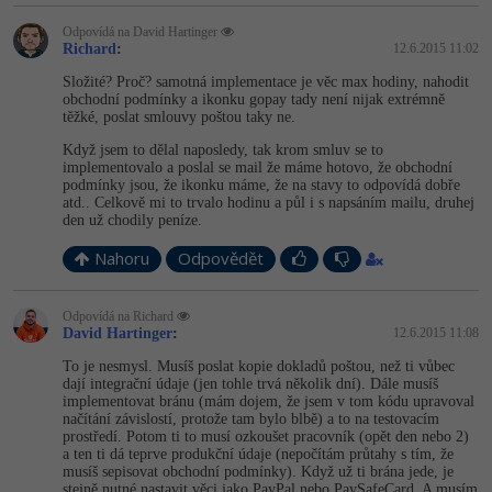
Odpovídá na David Hartinger
Windows
Fórum
Richard
:
12.6.2015 11:02
Složité? Proč? samotná implementace je věc max hodiny, nahodit
Linux
obchodní podmínky a ikonku gopay tady není nijak extrémně
těžké, poslat smlouvy poštou taky ne.
Sítě
Když jsem to dělal naposledy, tak krom smluv se to
implementovalo a poslal se mail že máme hotovo, že obchodní
podmínky jsou, že ikonku máme, že na stavy to odpovídá dobře
Kybernetická bezpečnost
atd.. Celkově mi to trvalo hodinu a půl i s napsáním mailu, druhej
den už chodily peníze.
Elektronický podpis
Nahoru
Odpovědět
Fórum
Odpovídá na Richard
David Hartinger
:
12.6.2015 11:08
To je nesmysl. Musíš poslat kopie dokladů poštou, než ti vůbec
dají integrační údaje (jen tohle trvá několik dní). Dále musíš
implementovat bránu (mám dojem, že jsem v tom kódu upravoval
načítání závislostí, protože tam bylo blbě) a to na testovacím
prostředí. Potom ti to musí ozkoušet pracovník (opět den nebo 2)
a ten ti dá teprve produkční údaje (nepočítám průtahy s tím, že
musíš sepisovat obchodní podmínky). Když už ti brána jede, je
stejně nutné nastavit věci jako PayPal nebo PaySafeCard. A musím