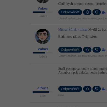
Chtěl bych to touto cestou, protože
Vakos
Odpovědět
Tvůrce
"Jediný způsob, jak dělat skvělou práci, je 
Michal Žůrek - misaz
Myslíš že bys 
Budu moc rád za Tvůj názor.
Vakos
Odpovědět
"Jediný způsob, jak dělat skvělou práci, je 
Tvůrce
Stačí postupovat podle tohoto tutor
A soubory pak ukládat podle hashe a
alfonz
Odpovědět
lmao
Člen