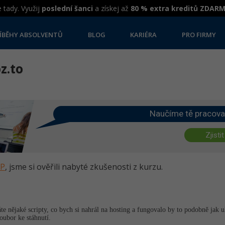
 tady. Využij
poslední šanci
a získej až
80 % extra kreditů ZDAR
ÍBĚHY ABSOLVENTŮ
BLOG
KARIÉRA
PRO FIRMY
z.to
Naučíme tě pracova
Zjistit
HP
, jsme si ověřili nabyté zkušenosti z kurzu.
náte nějaké scripty, co bych si nahrál na hosting a fungovalo by to podobně jak u
oubor ke stáhnutí.