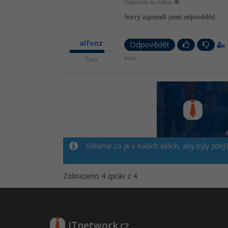
Odpovídá na Vakos
Sorry zapoměl jsem odpověděd.
alfonz
Odpovědět
lmao
Člen
Děláme co je v našich silách, aby byly zdej
Zobrazeno 4 zpráv z 4.
ITnetwork.cz