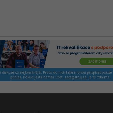
ší diskuze co nejkvalitnější. Proto do nich také mohou přispívat pouze
přihlas
. Pokud ještě nemáš účet,
zaregistruj se
, je to zdarma.