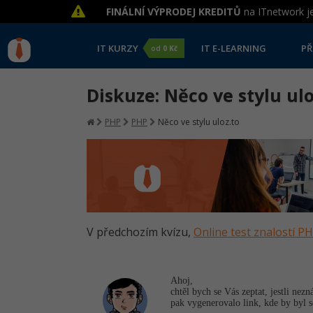
FINÁLNÍ VÝPRODEJ KREDITŮ
na ITnetwork je
IT KURZY
IT E-LEARNING
PŘ
od
0 Kč
Diskuze: Něco ve stylu ulo
PHP
PHP
Něco ve stylu uloz.to
V předchozím kvízu,
Online test znalostí P
Ahoj,
chtěl bych se Vás zeptat, jestli nez
pak vygenerovalo link, kde by byl s