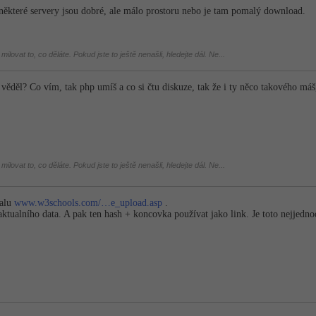
 některé servery jsou dobré, ale málo prostoru nebo je tam pomalý download.
milovat to, co děláte. Pokud jste to ještě nenašli, hledejte dál. Ne...
věděl? Co vím, tak php umíš a co si čtu diskuze, tak že i ty něco takového má
milovat to, co děláte. Pokud jste to ještě nenašli, hledejte dál. Ne...
ialu
www.w3schools.com/…e_upload.asp
.
ktualního data. A pak ten hash + koncovka používat jako link. Je toto nejjedn