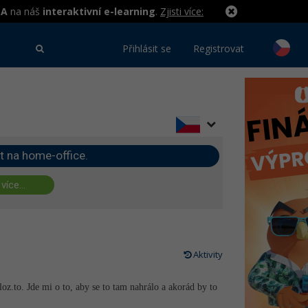
MA
na náš
interaktivní e-learning
.
Zjisti více:
Přihlásit se
Registrovat
t na home-office.
 více...
Aktivity
loz.to. Jde mi o to, aby se to tam nahrálo a akorád by to