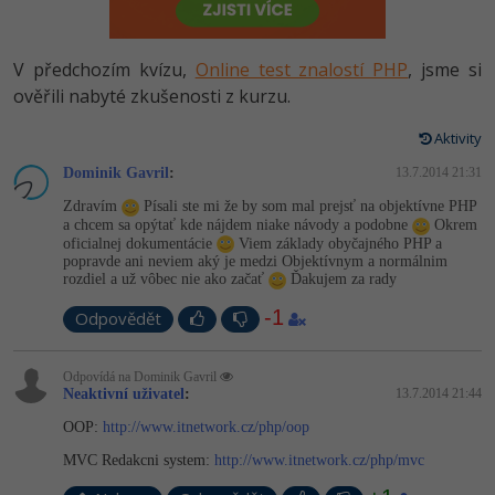
-80%
Vývojář mobilních aplikací
Python
HTML5, CSS3, Bootstrap, SEO
PHP
-80%
Specialista na AI a bigdata
V předchozím kvízu,
Online test znalostí PHP
, jsme si
JavaScript
SQL a databáze
ověřili nabyté zkušenosti z kurzu.
JavaScript
-80%
C# Game developer
PHP
Aktivity
Testování a verzování
Python
-80%
Webdesigner
Dominik Gavril
C++
:
13.7.2014 21:31
UML a návrhové vzory
HTML / CSS
Zdravím
Písali ste mi že by som mal prejsť na objektívne PHP
-80%
Tester
a chcem sa opýtať kde nájdem niake návody a podobne
Okrem
Swift
oficialnej dokumentácie
Viem základy obyčajného PHP a
React
UML a návrhové vzory
popravde ani neviem aký je medzi Objektívnym a normálnim
-80%
Systémový administrátor
Kotlin
rozdiel a už vôbec nie ako začať
Ďakujem za rady
Spring
MySQL/MariaDB
-1
-80%
Odpovědět
Grafik / UX/UI návrhář
C
ASP.NET MVC
MS-SQL
3D grafik
Odpovídá na Dominik Gavril
VB.NET
Neaktivní uživatel
:
13.7.2014 21:44
Django
SQLite
OOP:
http://www.itnetwork.cz/php/oop
Projektový manažer
SQL
Best practices
MVC Redakcni system:
http://www.itnetwork.cz/php/mvc
-80%
Databázový analytik
Návrh SW