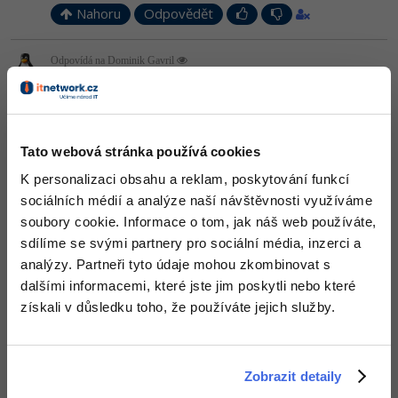
-30%
Kariéra
-80%
Marketing
Nahoru
Odpovědět
Adobe Illustrator
Pro firmy
-30%
WordPress
Adobe Lightroom
Odpovídá na Dominik Gavril
mkub
:
14.7.2014 5:05
-30%
-15%
SEO
Adobe XD
neobjektove (strukturovane, resp. proceduralne:
-25%
UX
<?php
Adobe InDesign
Tato webová stránka používá cookies
$data
 = 
"Ahoj svet!"
echo
 (
$data
);
K personalizaci obsahu a reklam, poskytování funkcí
Business
Adobe After Effects
sociálních médií a analýze naší návštěvnosti využíváme
objektovo orientovane programovanie:
-25%
-80%
soubory cookie. Informace o tom, jak náš web používáte,
Kryptoměny
Blender
sdílíme se svými partnery pro sociální média, inzerci a
<?php
-30%
analýzy. Partneři tyto údaje mohou zkombinovat s
class
 ahoj {

Copywriting
Inkscape
protected
$data
 = 
"Ahoj svet!"
;

dalšími informacemi, které jste jim poskytli nebo které
public
function
 vypis() {

-80%
-80%
získali v důsledku toho, že používáte jejich služby.
MS Office
echo
 (
$this
->data);

Fotografování
  }

}

Google Dokumenty
Video
$a
 = 
new
Zobrazit detaily
$a
->vypis();
Time management
Ostatní