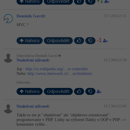
+1
Nahoru
Odpovědět
-41%
Copywriter
Algoritmy
Dominik Gavril
:
13.7.2014 21:51
-10%
WordPress specialista
Umělá inteligence (AI)
MVC ?
SEO specialista
Pro děti
-1
Nahoru
Odpovědět
Více
Odpovídá na Dominik Gavril
Neaktivní uživatel
:
13.7.2014 21:59
Fórum
Jop :
http://cs.wikipedia.org/…w-controller
Nebo:
http://www.itnetwork.cz/…architektury
Kurzy e-commerce
Editováno
Nahoru
Odpovědět
Testování softwaru
Kurzy designu
-80%
Neaktivní uživatel
:
13.7.2014 22:05
Datová analýza
HTML/CSS
Příběhy absolventů
Takže to nie je "objektívne" ale "objektovo orientované"
-80%
programovanie v PHP. Linky na výborné články o OOP v PHP -->
Digitální gramotnost
Blog
Photoshop
komentáre vyššie...