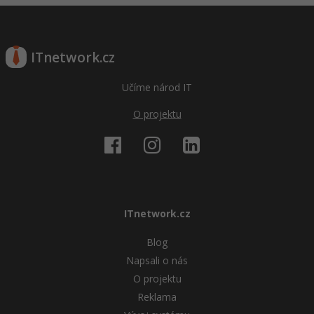
Windows
Fórum
ITnetwork.cz
Linux
Učíme národ IT
Sítě
O projektu
Kybernetická bezpečnost
Elektronický podpis
Fórum
ITnetwork.cz
Blog
Napsali o nás
O projektu
Reklama