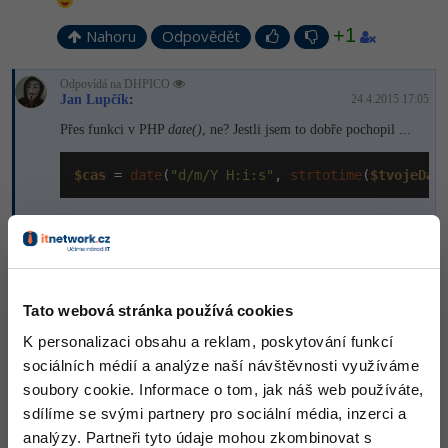
-41%
+1
Copywriter
Nahoru
Odpovědět
Algoritmy
-10%
WordPress specialista
Odpovídá na DHPICO
Umělá inteligence (AI)
Jan Lupčík
:
24.4.2015 17:05
SEO specialista
Přes funkci v PHP
date()
, ne? Jestli jsem to dobře pochopil ...
Pro děti
$cas
 = 
date
(
"d/m/Y H:i:s"
, 
strtotime
(
$tvojeDat
Více
Editováno
Fórum
Akceptované řešení
+20 Zkušeností
+2,50 Kč
Kurzy e-commerce
Tato webová stránka používá cookies
Testování softwaru
Kurzy designu
K personalizaci obsahu a reklam, poskytování funkcí
Nahoru
Odpovědět
sociálních médií a analýze naší návštěvnosti využíváme
-80%
Datová analýza
HTML/CSS
Příběhy absolventů
soubory cookie. Informace o tom, jak náš web používáte,
Odpovídá na Jan Lupčík
DHPICO
:
24.4.2015 17:06
-80%
sdílíme se svými partnery pro sociální média, inzerci a
Digitální gramotnost
Blog
Photoshop
přesně tak
analýzy. Partneři tyto údaje mohou zkombinovat s