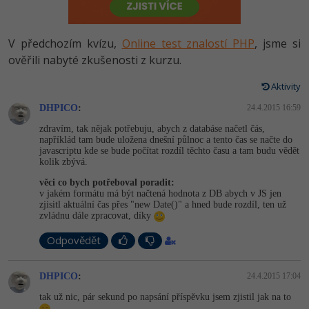
-80%
Vývojář mobilních aplikací
Python
HTML5, CSS3, Bootstrap, SEO
PHP
-80%
Specialista na AI a bigdata
V předchozím kvízu,
Online test znalostí PHP
, jsme si
JavaScript
SQL a databáze
ověřili nabyté zkušenosti z kurzu.
JavaScript
-80%
C# Game developer
PHP
Aktivity
Testování a verzování
Python
-80%
Webdesigner
DHPICO
C++
:
24.4.2015 16:59
UML a návrhové vzory
HTML / CSS
zdravím, tak nějak potřebuju, abych z databáse načetl čás,
-80%
Tester
napříklád tam bude uložena dnešní půlnoc a tento čas se načte do
Swift
javascriptu kde se bude počítat rozdíl těchto času a tam budu vědět
React
UML a návrhové vzory
kolik zbývá.
-80%
Systémový administrátor
Kotlin
věci co bych potřeboval poradit:
Spring
MySQL/MariaDB
v jakém formátu má být načtená hodnota z DB abych v JS jen
-80%
Grafik / UX/UI návrhář
zjisitl aktuální čas přes "new Date()" a hned bude rozdíl, ten už
C
zvládnu dále zpracovat, díky
ASP.NET MVC
MS-SQL
3D grafik
VB.NET
Odpovědět
Django
SQLite
Projektový manažer
SQL
DHPICO
:
24.4.2015 17:04
Best practices
-80%
tak už nic, pár sekund po napsání příspěvku jsem zjistil jak na to
Databázový analytik
Návrh SW