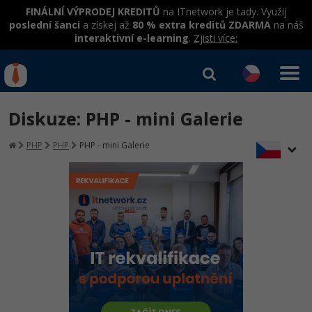
FINÁLNÍ VÝPRODEJ KREDITŮ
na ITnetwork je tady. Využij
poslední šanci
a získej až
80 % extra kreditů ZDARMA
na náš
interaktivní e-learning
.
Zjisti více:
IT kurzy
Od
0 Kč
Diskuze: PHP - mini Galerie
Přihlásit se
|
Registrovat
IT e-learning
Rekvalifikace a kurzy
PHP
PHP
PHP - mini Galerie
hrazené úřadem práce
Kurzy IT profesí
Workshopy zdarma
Junior programátor
Kurzy programování
Umělá inteligence v praxi
Školení
Programátor WWW aplikací
Jak začít?
Datová analýza v praxi
Základy programování
Školení dle technologií
-80%
Senior programátor
Java
Objektové programování - OOP
C# .NET
-80%
Front-end developer
C#.NET
Umělá inteligence
Java