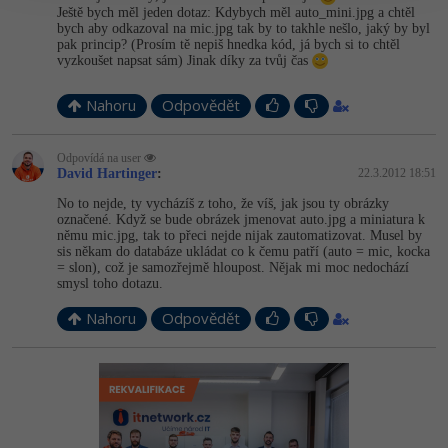
Ještě bych měl jeden dotaz: Kdybych měl auto_mini.jpg a chtěl
bych aby odkazoval na mic.jpg tak by to takhle nešlo, jaký by byl
pak princip? (Prosím tě nepiš hnedka kód, já bych si to chtěl
vyzkoušet napsat sám) Jinak díky za tvůj čas
Nahoru
Odpovědět
Odpovídá na user
David Hartinger
:
22.3.2012 18:51
No to nejde, ty vycházíš z toho, že víš, jak jsou ty obrázky
označené. Když se bude obrázek jmenovat auto.jpg a miniatura k
němu mic.jpg, tak to přeci nejde nijak zautomatizovat. Musel by
sis někam do databáze ukládat co k čemu patří (auto = mic, kocka
= slon), což je samozřejmě hloupost. Nějak mi moc nedochází
smysl toho dotazu.
Nahoru
Odpovědět