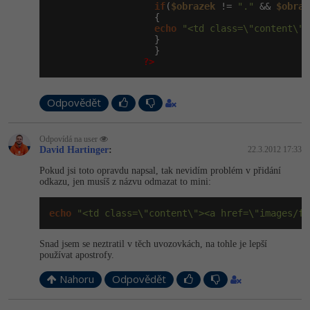
if
(
$obrazek
 != 
"."
 && 
$obraz
                   {

-41%
Copywriter
Algoritmy
echo
"<td class=\"content\">
                   }

                   }

-10%
WordPress specialista
Umělá inteligence (AI)
?>
SEO specialista
Pro děti
Odpovědět
Více
Odpovídá na user
David Hartinger
:
22.3.2012 17:33
Fórum
Pokud jsi toto opravdu napsal, tak nevidím problém v přidání
odkazu, jen musíš z názvu odmazat to mini:
Kurzy e-commerce
echo
"<td class=\"content\"><a href=\"images/fo
Testování softwaru
Kurzy designu
Snad jsem se neztratil v těch uvozovkách, na tohle je lepší
-80%
používat apostrofy.
Datová analýza
HTML/CSS
Příběhy absolventů
Nahoru
Odpovědět
-80%
Digitální gramotnost
Blog
Photoshop