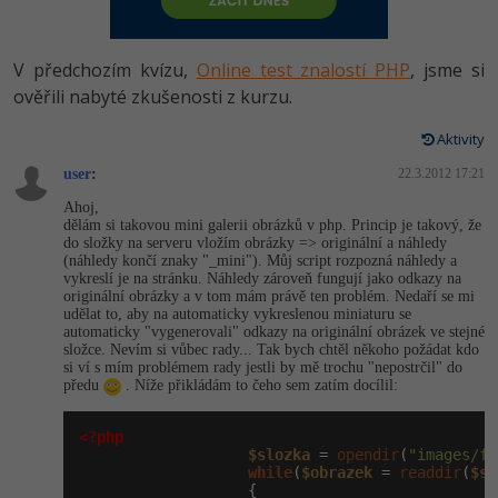
-80%
Vývojář mobilních aplikací
Python
HTML5, CSS3, Bootstrap, SEO
PHP
-80%
Specialista na AI a bigdata
V předchozím kvízu,
Online test znalostí PHP
, jsme si
JavaScript
SQL a databáze
ověřili nabyté zkušenosti z kurzu.
JavaScript
-80%
C# Game developer
PHP
Aktivity
Testování a verzování
Python
-80%
Webdesigner
user
:
C++
22.3.2012 17:21
UML a návrhové vzory
HTML / CSS
Ahoj,
-80%
Tester
dělám si takovou mini galerii obrázků v php. Princip je takový, že
Swift
do složky na serveru vložím obrázky => originální a náhledy
React
UML a návrhové vzory
(náhledy končí znaky "_mini"). Můj script rozpozná náhledy a
-80%
Systémový administrátor
vykreslí je na stránku. Náhledy zároveň fungují jako odkazy na
Kotlin
originální obrázky a v tom mám právě ten problém. Nedaří se mi
Spring
MySQL/MariaDB
udělat to, aby na automaticky vykreslenou miniaturu se
-80%
Grafik / UX/UI návrhář
C
automaticky "vygenerovali" odkazy na originální obrázek ve stejné
složce. Nevím si vůbec rady... Tak bych chtěl někoho požádat kdo
ASP.NET MVC
MS-SQL
si ví s mím problémem rady jestli by mě trochu "nepostrčil" do
3D grafik
VB.NET
předu
. Níže přikládám to čeho sem zatím docílil:
Django
SQLite
Projektový manažer
SQL
<?php
$slozka
 = 
opendir
(
"images/fo
Best practices
while
(
$obrazek
 = 
readdir
(
$sl
-80%
Databázový analytik
Návrh SW
                   {
