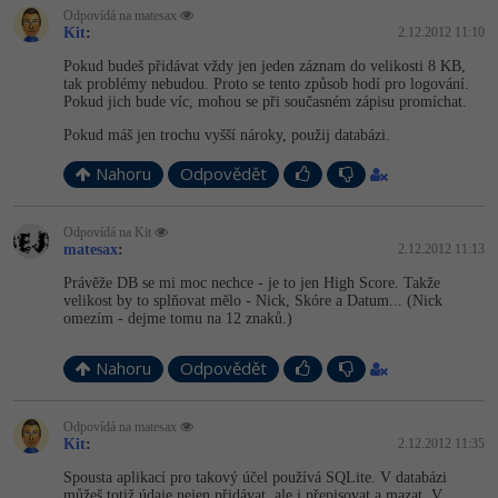
Odpovídá na matesax
Kit
:
2.12.2012 11:10
Pokud budeš přidávat vždy jen jeden záznam do velikosti 8 KB,
tak problémy nebudou. Proto se tento způsob hodí pro logování.
Pokud jich bude víc, mohou se při současném zápisu promíchat.
Pokud máš jen trochu vyšší nároky, použij databázi.
Nahoru
Odpovědět
Odpovídá na Kit
matesax
:
2.12.2012 11:13
Právěže DB se mi moc nechce - je to jen High Score. Takže
velikost by to splňovat mělo - Nick, Skóre a Datum... (Nick
omezím - dejme tomu na 12 znaků.)
Nahoru
Odpovědět
Odpovídá na matesax
Kit
:
2.12.2012 11:35
Spousta aplikací pro takový účel používá SQLite. V databázi
můžeš totiž údaje nejen přidávat, ale i přepisovat a mazat. V