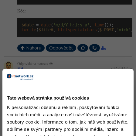
Kód:
$date
 = 
date
(
'm/d/Y h:i:s a'
, 
time
fwrite
(
$fileA
, 
htmlspecialchars
(
$_POST
[
"nick"
])
Nahoru
Odpovědět
Odpovídá na matesax
Kit
:
2.12.2012 7:57
Pořád tam máš injekci. Když už chceš zapisovat ve formátu CSV,
používej funkce fputcsv() a fgetcsv().
Nahoru
Odpovědět
Tato webová stránka používá cookies
K personalizaci obsahu a reklam, poskytování funkcí
Odpovídá na Kit
matesax
:
2.12.2012 8:26
sociálních médií a analýze naší návštěvnosti využíváme
soubory cookie. Informace o tom, jak náš web používáte,
if
 (
$_POST
[
"nick"
] != 
null
)

sdílíme se svými partnery pro sociální média, inzerci a
{
