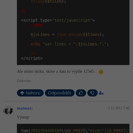
fclose
(
$fileR
);

?>
Windows
Fórum
<script type=
"text/javascript"
>

<?php
Linux
$jsLines
 = 
json_encode
(
$lines
);

Sítě
echo
"var lines = "
.
$jsLines
.
";"
;

Kybernetická bezpečnost
?>
</script>
Elektronický podpis
Ale místo nicku, skóre a data to vypíše 12345...
Editováno
Fórum
Nahoru
Odpovědět
matesax
:
2.12.2012 7:48
Výstup:
Sam|
2501354430180
\\n
$_POST
[\
"nick\"]|
$_POST
[\"s