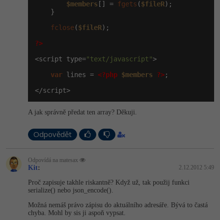
$members
[] = 
fgets
(
$fileR
);

    }

-41%
Copywriter
Algoritmy
fclose
(
$fileR
);

-10%
WordPress specialista
Umělá inteligence (AI)
?>
<script type=
"text/javascript"
>

SEO specialista
Pro děti
var
 lines = 
<?php
$members
?>
;

Více
</script>
Fórum
A jak správně předat ten array? Děkuji.
Odpovědět
Kurzy e-commerce
Testování softwaru
Odpovídá na matesax
Kurzy designu
Kit
:
2.12.2012 5:49
-80%
Datová analýza
Proč zapisuje takhle riskantně? Když už, tak použij funkci
HTML/CSS
Příběhy absolventů
serialize() nebo json_encode().
-80%
Digitální gramotnost
Možná nemáš právo zápisu do aktuálního adresáře. Bývá to častá
Blog
Photoshop
chyba. Mohl by sis ji aspoň vypsat.