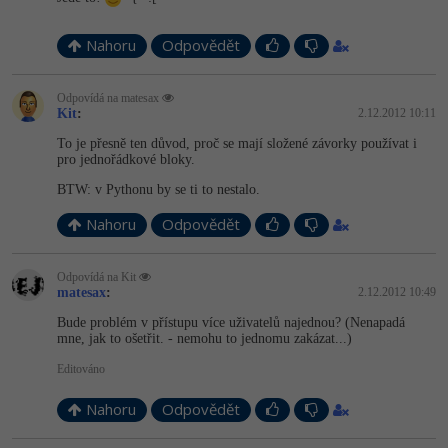
Nahoru
Odpovědět
Odpovídá na matesax
Kit
:
2.12.2012 10:11
To je přesně ten důvod, proč se mají složené závorky používat i
pro jednořádkové bloky.
BTW: v Pythonu by se ti to nestalo.
Nahoru
Odpovědět
Odpovídá na Kit
matesax
:
2.12.2012 10:49
Bude problém v přístupu více uživatelů najednou? (Nenapadá
mne, jak to ošetřit. - nemohu to jednomu zakázat...)
Editováno
Nahoru
Odpovědět