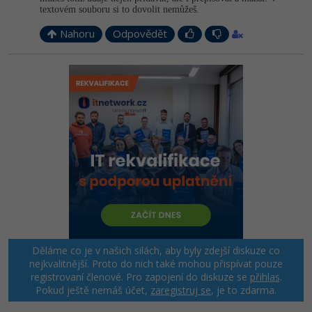
textovém souboru si to dovolit nemůžeš.
Nahoru
Odpovědět
Děláme co je v našich silách, aby byly zdejší diskuze co
nejkvalitnější. Proto do nich také mohou přispívat pouze
registrovaní členové. Pro zapojení do diskuze se
přihlas
.
Pokud ještě nemáš účet,
zaregistruj se
, je to zdarma.