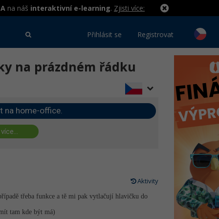
MA
na náš
interaktivní e-learning
.
Zjisti více:
Přihlásit se
Registrovat
ovky na prázdném řádku
t na home-office.
 více...
Aktivity
padě třeba funkce a tě mi pak vytlačují hlavičku do
i mít tam kde být má)