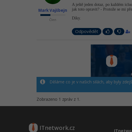
A ještě jeden dotaz, po každém icl
jak toto opravit? - Protože se mi př
Mark Vajšbejn
Díky.
Člen
Odpovědět
Děláme co je v našich silách, aby byly zdej
Zobrazeno 1 zpráv z 1.
ITnetwork.cz
ITnetwo