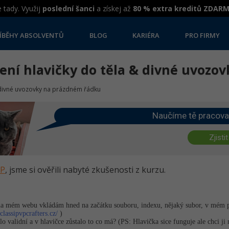
 tady. Využij
poslední šanci
a získej až
80 % extra kreditů ZDAR
ÍBĚHY ABSOLVENTŮ
BLOG
KARIÉRA
PRO FIRMY
zení hlavičky do těla & divné uvoz
& divné uvozovky na prázdném řádku
Naučíme tě pracova
Zjistit
HP
, jsme si ověřili nabyté zkušenosti z kurzu.
 mém webu vkládám hned na začátku souboru, indexu, nějaký subor, v mém pří
.classipvpcrafters.cz/
)
lo validní a v hlavičce zůstalo to co má? (PS: Hlavička sice funguje ale chci j