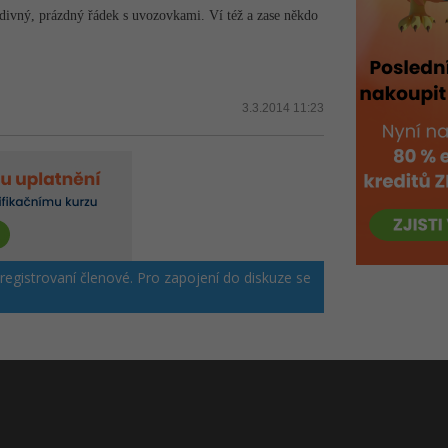
 divný, prázdný řádek s uvozovkami. Ví též a zase někdo
3.3.2014 11:23
 registrovaní členové. Pro zapojení do diskuze se