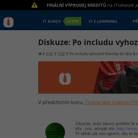
FINÁLNÍ VÝPRODEJ KREDITŮ
na ITnetwork je
IT KURZY
IT E-LEARNING
PŘ
od
0 Kč
Diskuze: Po includu vyho
PHP
PHP
Po includu vyhození hlavičky do těla 
V předchozím kvízu,
Online test znalostí P
Zdravím, mám takový problém že na
těla.. (viz. zdroják zde:
http://novej
Ví někdo jak toto opravit, aby to by