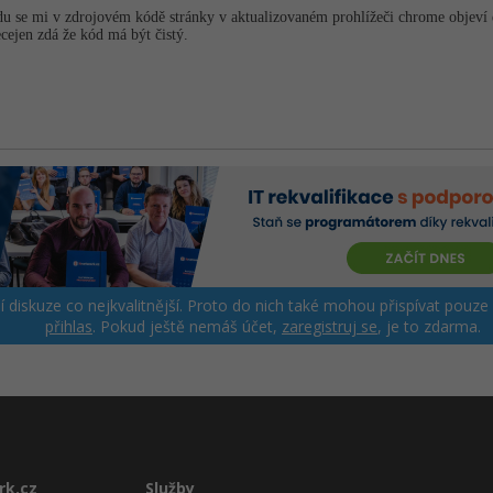
udu se mi v zdrojovém kódě stránky v aktualizovaném prohlížeči chrome objeví
ecejen zdá že kód má být čistý.
ší diskuze co nejkvalitnější. Proto do nich také mohou přispívat pouze
přihlas
. Pokud ještě nemáš účet,
zaregistruj se
, je to zdarma.
rk.cz
Služby