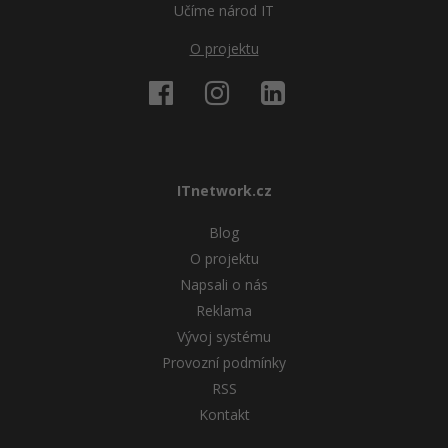
Učíme národ IT
Windows
Fórum
O projektu
Linux
Sítě
Kybernetická bezpečnost
ITnetwork.cz
Elektronický podpis
Blog
O projektu
Fórum
Napsali o nás
Reklama
Vývoj systému
Provozní podmínky
RSS
Kontakt