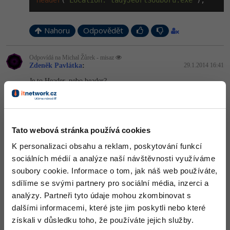
Header
(
'Location: tadyJeUrlSouboru.exe'
);
-41%
Copywriter
Algoritmy
Nahoru
Odpovědět
-10%
WordPress specialista
Umělá inteligence (AI)
Odpovídá na Michal Žůrek - misaz
Zdeněk Pavlátka
SEO specialista
:
29.1.2014 16:41
Pro děti
Je to Header, nebo header?
Více
Nahoru
Odpovědět
Fórum
Odpovídá na Zdeněk Pavlátka
Tato webová stránka používá cookies
Uživatel sítě
:
29.1.2014 16:45
Kurzy e-commerce
K personalizaci obsahu a reklam, poskytování funkcí
nehraje to roli ->
http://php.net/…n.header.php
sociálních médií a analýze naší návštěvnosti využíváme
Testování softwaru
Obojí tě bude fungovat.
soubory cookie. Informace o tom, jak náš web používáte,
Kurzy designu
+2
sdílíme se svými partnery pro sociální média, inzerci a
Nahoru
Odpovědět
-80%
Datová analýza
HTML/CSS
analýzy. Partneři tyto údaje mohou zkombinovat s
Příběhy absolventů
dalšími informacemi, které jste jim poskytli nebo které
-80%
Digitální gramotnost
Blog
Photoshop
získali v důsledku toho, že používáte jejich služby.