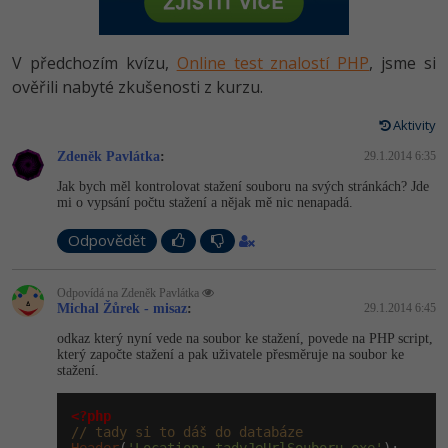
-80%
Vývojář mobilních aplikací
Python
HTML5, CSS3, Bootstrap, SEO
PHP
-80%
Specialista na AI a bigdata
V předchozím kvízu,
Online test znalostí PHP
, jsme si
JavaScript
SQL a databáze
ověřili nabyté zkušenosti z kurzu.
JavaScript
-80%
C# Game developer
PHP
Aktivity
Testování a verzování
Python
-80%
Webdesigner
Zdeněk Pavlátka
C++
:
29.1.2014 6:35
UML a návrhové vzory
HTML / CSS
Jak bych měl kontrolovat stažení souboru na svých stránkách? Jde
-80%
Tester
mi o vypsání počtu stažení a nějak mě nic nenapadá.
Swift
React
UML a návrhové vzory
Odpovědět
-80%
Systémový administrátor
Kotlin
Spring
MySQL/MariaDB
-80%
Odpovídá na Zdeněk Pavlátka
Grafik / UX/UI návrhář
C
Michal Žůrek - misaz
:
29.1.2014 6:45
ASP.NET MVC
MS-SQL
odkaz který nyní vede na soubor ke stažení, povede na PHP script,
3D grafik
VB.NET
který započte stažení a pak uživatele přesměruje na soubor ke
Django
SQLite
stažení.
Projektový manažer
SQL
Best practices
<?php
-80%
// tady si to dáš do databáze
Databázový analytik
Návrh SW