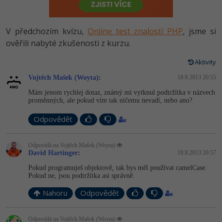
-80%
Vývojář mobilních aplikací
Python
HTML5, CSS3, Bootstrap, SEO
PHP
-80%
Specialista na AI a bigdata
V předchozím kvízu,
Online test znalostí PHP
, jsme si
JavaScript
SQL a databáze
ověřili nabyté zkušenosti z kurzu.
JavaScript
-80%
C# Game developer
PHP
Aktivity
Testování a verzování
Python
-80%
Webdesigner
Vojtěch Mašek (Woyta)
C++
:
18.8.2013 20:55
UML a návrhové vzory
HTML / CSS
Mám jenom rychlej dotaz, známý mi vytknul podtržítka v názvech
-80%
Tester
proměnných, ale pokud vím tak ničemu nevadí, nebo ano?
Swift
React
UML a návrhové vzory
Odpovědět
-80%
Systémový administrátor
Kotlin
Spring
MySQL/MariaDB
-80%
Odpovídá na Vojtěch Mašek (Woyta)
Grafik / UX/UI návrhář
C
David Hartinger
:
18.8.2013 20:57
ASP.NET MVC
MS-SQL
Pokud programuješ objektově, tak bys měl používat camelCase.
3D grafik
VB.NET
Pokud ne, jsou podtržítka asi správně.
Django
SQLite
Projektový manažer
Nahoru
Odpovědět
SQL
Best practices
-80%
Databázový analytik
Návrh SW
Odpovídá na Vojtěch Mašek (Woyta)