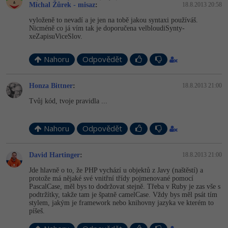
Michal Žůrek - misaz
:
18.8.2013 20:58
-41%
Copywriter
Algoritmy
vyloženě to nevadí a je jen na tobě jakou syntaxi používáš.
Nicméně co já vím tak je doporučena velbloudiSynty­
xeZapisuViceS­lov.
-10%
WordPress specialista
Umělá inteligence (AI)
Nahoru
Odpovědět
SEO specialista
Pro děti
Honza Bittner
:
18.8.2013 21:00
Více
Tvůj kód, tvoje pravidla ...
Fórum
Nahoru
Odpovědět
Kurzy e-commerce
David Hartinger
:
18.8.2013 21:00
Testování softwaru
Kurzy designu
Jde hlavně o to, že PHP vychází u objektů z Javy (naštěstí) a
protože má nějaké své vnitřní třídy pojmenované pomocí
-80%
PascalCase, měl bys to dodržovat stejně. Třeba v Ruby je zas vše s
Datová analýza
HTML/CSS
Příběhy absolventů
podtržítky, takže tam je špatně camelCase. Vždy bys měl psát tím
stylem, jakým je framework nebo knihovny jazyka ve kterém to
-80%
píšeš.
Digitální gramotnost
Blog
Photoshop