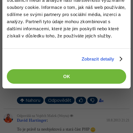
sociálních médií a analýze naší návštěvnosti využíváme
ale je zvykem je pojmenovat stejným způsobem jako objekty -
soubory cookie. Informace o tom, jak náš web používáte,
vlastně to jsou také objekty.
Windows
Fórum
sdílíme se svými partnery pro sociální média, inzerci a
Nahoru
Odpovědět
analýzy. Partneři tyto údaje mohou zkombinovat s
Linux
dalšími informacemi, které jste jim poskytli nebo které
Odpovídá na Vojtěch Mašek (Woyta)
získali v důsledku toho, že používáte jejich služby.
Sítě
Kit
:
18.8.2013 21:16
Objekty jsou velmi užitečné. Jsou hlavně pro naše pohodlí.
Kybernetická bezpečnost
Zobrazit detaily
Nahoru
Odpovědět
Elektronický podpis
Vojtěch Mašek (Woyta)
:
18.8.2013 21:20
OK
Fórum
A co třeba "$HTTP_POST_VARS"?
Nahoru
Odpovědět
Odpovídá na Vojtěch Mašek (Woyta)
David Hartinger
:
18.8.2013 21:21
To je právě ta neobjektová a stará část PHP