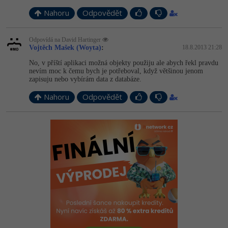
Nahoru
Odpovědět
Odpovídá na David Hartinger
Vojtěch Mašek (Woyta)
:
18.8.2013 21:28
No, v příští aplikaci možná objekty použiju ale abych řekl pravdu
nevím moc k čemu bych je potřeboval, když většinou jenom
zapisuju nebo vybírám data z databáze.
Nahoru
Odpovědět