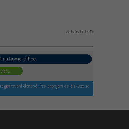
31.10.2012 17:49
t na home-office.
 více...
 registrovaní členové. Pro zapojení do diskuze se