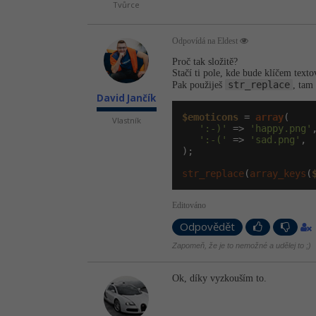
Tvůrce
Odpovídá na Eldest
Proč tak složitě?
Stačí ti pole, kde bude klíčem tex
str_replace
Pak použiješ
, tam
David Jančík
$emoticons
 = 
array
(

Vlastník
':-)'
 => 
'happy.png'
,
':-('
 => 
'sad.png'
,

);

str_replace
(
array_keys
(
Editováno
Odpovědět
Zapomeň, že je to nemožné a udělej to ;)
Ok, díky vyzkouším to.