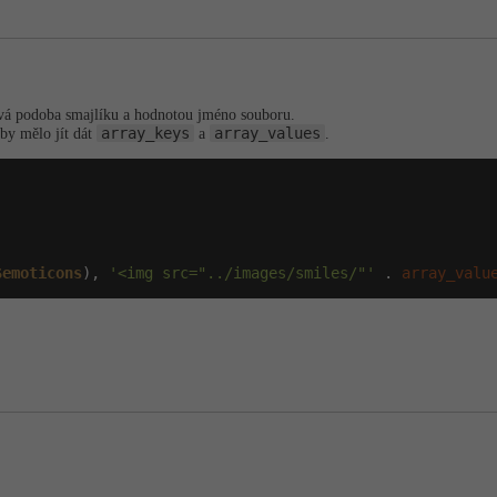
tová podoba smajlíku a hodnotou jméno souboru.
array_keys
array_values
 by mělo jít dát
a
.


$emoticons
), 
'<img src="../images/smiles/"'
 . 
array_valu