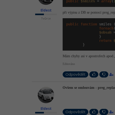
public
$smiles
 = 
array
(
Eldest
při výpisu z DB se pomocí preg_repl
Tvůrce
public
function
 smiles 
foreach
$obsah
 
                }

return
        }
Mám chyby asi v apostrofech apod., 
Editováno
Odpovědět
Ovšem se omlouvám - preg_repla
Eldest
Odpovědět