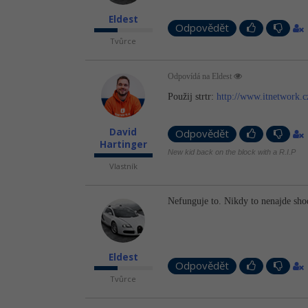
Eldest
Odpovědět
Tvůrce
Odpovídá na Eldest
Použij strtr:
http://www.itnetwork.
David
Odpovědět
Hartinger
New kid back on the block with a R.I.P
Vlastník
Nefunguje to. Nikdy to nenajde shod
Eldest
Odpovědět
Tvůrce