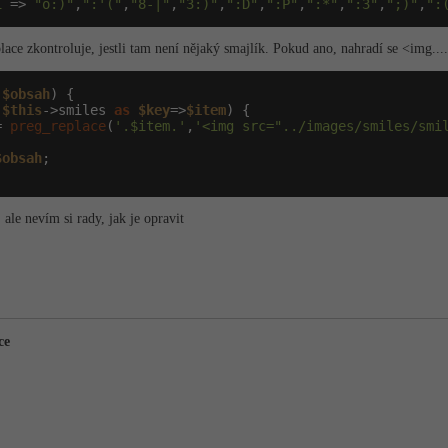
1
 => 
"o:)"
,
":'("
,
"8-|"
,
"3:)"
,
":D"
,
":P"
,
":*"
,
":3"
,
";)"
,
":
ace zkontroluje, jestli tam není nějaký smajlík. Pokud ano, nahradí se <img....
(
$obsah
) {

(
$this
->smiles 
as
$key
=>
$item
) {

= 
preg_replace
(
'.$item.'
,
'<img src="../images/smiles/smi
$obsah
;

ale nevím si rady, jak je opravit
ce