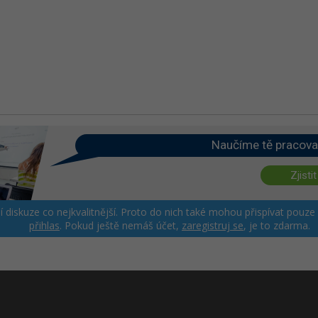
Naučíme tě pracova
Zjistit
ší diskuze co nejkvalitnější. Proto do nich také mohou přispívat pouze
přihlas
. Pokud ještě nemáš účet,
zaregistruj se
, je to zdarma.