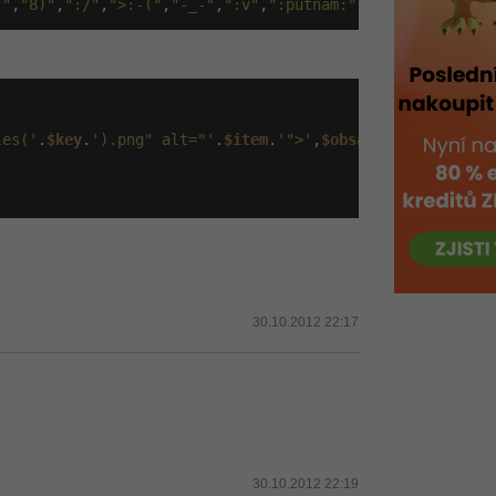
("
,
"8)"
,
":/"
,
">:-("
,
"-_-"
,
":v"
,
":putnam:"
,
":|]"
,
":)"
,
"<3
les('
.
$key
.
').png" alt="'
.
$item
.
'">'
,
$obsah
);

30.10.2012 22:17
30.10.2012 22:19