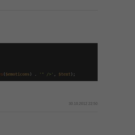
es
(
$emoticons
) . 
'" />'
, 
$text
);
30.10.2012 22:50