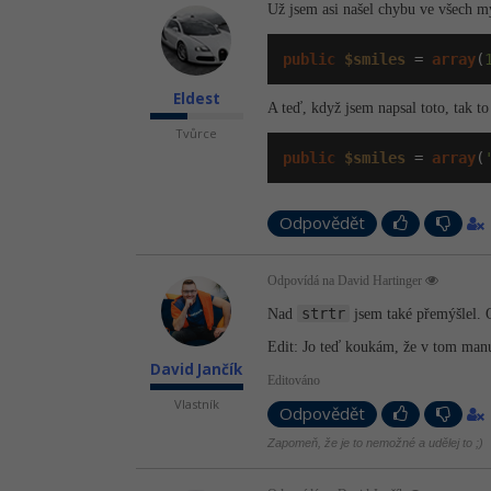
Už jsem asi našel chybu ve všech mý
public
$smiles
 = 
array
(
Eldest
A teď, když jsem napsal toto, tak to
Tvůrce
public
$smiles
 = 
array
(
Odpovědět
Odpovídá na David Hartinger
strtr
Nad
jsem také přemýšlel. 
Edit: Jo teď koukám, že v tom manuá
David Jančík
Editováno
Vlastník
Odpovědět
Zapomeň, že je to nemožné a udělej to ;)