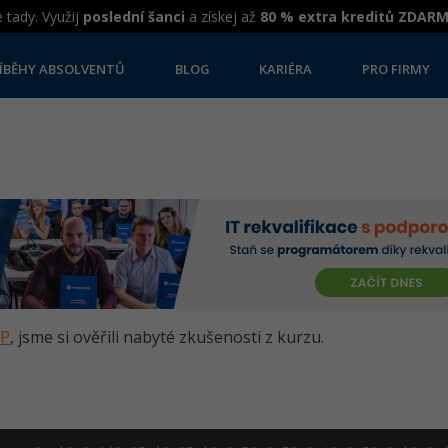
 tady. Využij
poslední šanci
a získej až
80 % extra kreditů ZDAR
ÍBĚHY ABSOLVENTŮ
BLOG
KARIÉRA
PRO FIRMY
HP
, jsme si ověřili nabyté zkušenosti z kurzu.