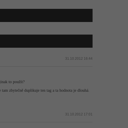
31.10.2012 16:44
jinak to použít?
 tam zbytečně duplikuje ten tag a ta hodnota je dlouhá.
31.10.2012 17:01