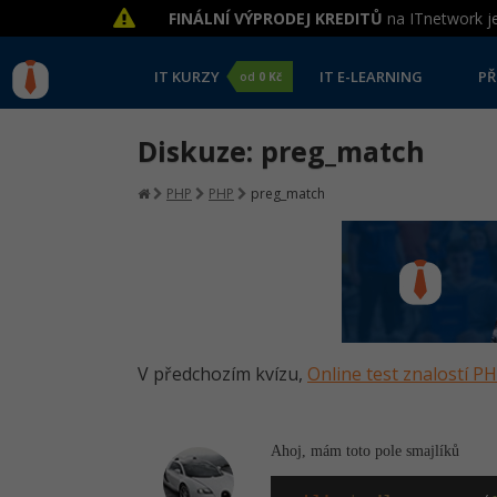
FINÁLNÍ VÝPRODEJ KREDITŮ
na ITnetwork je
IT KURZY
IT E-LEARNING
PŘ
od
0 Kč
Diskuze: preg_match
PHP
PHP
preg_match
V předchozím kvízu,
Online test znalostí P
Ahoj, mám toto pole smajlíků