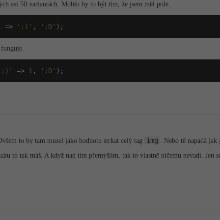
ch asi 50 variantách. Mohlo by to být tím, že jsem měl pole.
1
 => 
':)'
, 
':D'
);
 funguje.
':)'
 => 
1
, 
':D'
);
img
Ovšem to by tam musel jako hodnotu strkat celý tag
. Nebo tě napadá jak 
lu to tak máš. A když nad tím přemýšlím, tak to vlastně ničemu nevadí. Jen se