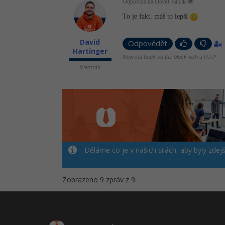
Odpovídá na David Jančík
To je fakt, máš to lepší
David
Odpovědět
Hartinger
New kid back on the block with a R.I.P
Vlastník
Děláme co je v našich silách, aby byly zdej
Zobrazeno 9 zpráv z 9.