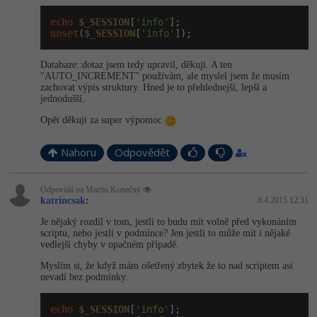
echo
$_SESSION
[
'info'
unset
(
$_SESSION
[
'info'
]);
Databaze::dotaz jsem tedy upravil, děkuji. A ten
"AUTO_INCREMENT" používám, ale myslel jsem že musím
zachovat výpis struktury. Hned je to přehlednejší, lepší a
jednodušší.
Opět děkuji za super výpomoc
Nahoru
Odpovědět
Odpovídá na Martin Konečný
katrincsak
:
8.4.2015 12:31
Je nějaký rozdíl v tom, jestli to budu mít volně před vykonáním
scriptu, nebo jestli v podmínce? Jen jestli to může mít i nějaké
vedlejší chyby v opačném případě.
Myslím si, že když mám ošetřený zbytek že to nad scriptem asi
nevadí bez podmínky.
echo
$_SESSION
[
'info'