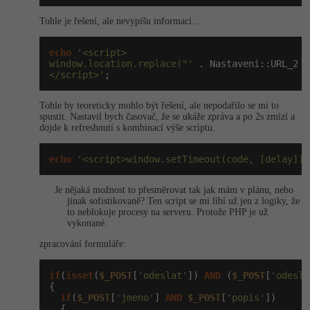
-41%
Tohle je řešení, ale nevypíšu informaci...
Copywriter
Algoritmy
echo
'<script>

-10%
WordPress specialista
Umělá inteligence (AI)
window.location.replace("'
 . Nastaveni::URL_2 .
</script>'
;
SEO specialista
Pro děti
Tohle by teoreticky mohlo být řešení, ale nepodařilo se mi to
spustit. Nastavil bych časovač, že se ukáže zpráva a po 2s zmizí a
Více
dojde k refreshnutí s kombinací výše scriptu.
Fórum
echo
'<script>window.setTimeout(code, [delay]);
Je nějaká možnost to přesměrovat tak jak mám v plánu, nebo
Kurzy e-commerce
jinak sofistikovaně? Ten script se mi líbí už jen z logiky, že
to neblokuje procesy na serveru. Protože PHP je už
vykonané.
Testování softwaru
Kurzy designu
zpracování formuláře:
-80%
Datová analýza
HTML/CSS
Příběhy absolventů
if
(
isset
(
$_POST
[
'odeslat'
]) 
AND
 (
$_POST
[
'odesla
-80%
{

Digitální gramotnost
Blog
Photoshop
if
(
$_POST
[
'jmeno'
] 
AND
$_POST
[
'popis'
])

  {
