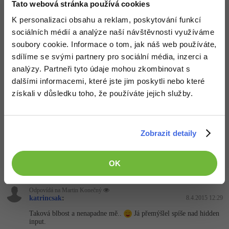
Tato webová stránka používá cookies
K personalizaci obsahu a reklam, poskytování funkcí
Odpovídá na katrincsak
Martin Konečný
:
8.4.2015 12:00
sociálních médií a analýze naší návštěvnosti využíváme
soubory cookie. Informace o tom, jak náš web používáte,
A nemá smysl používat htmlspecialchars, když data vkládáš.
Použij to až při výpisu.
sdílíme se svými partnery pro sociální média, inzerci a
Můžeš si i ušetřit volání funkce date(), aktuální čas si DB umí
analýzy. Partneři tyto údaje mohou zkombinovat s
vložit sama pomocí funkce NOW().
A ID si taky umí vložit sama díky auto increment. Sloupec s ID
dalšími informacemi, které jste jim poskytli nebo které
pak vůbec do seznamu sloupců vypisovat nemusíš.
získali v důsledku toho, že používáte jejich služby.
Databaze::dotaz(
"

  INSERT INTO `changelog` (`datum`, `jmeno`, `po
  VALUES(NOW(), ?, ?)"
Zobrazit detaily
, 
array
(
$jmeno
, 
$popis
));
OK
Nahoru
Odpovědět
Odpovídá na Martin Konečný
katrincsak
:
8.4.2015 12:29
Taková blbost a nenapadne mě..
Já přemýšlel spíše nad hidden
input.