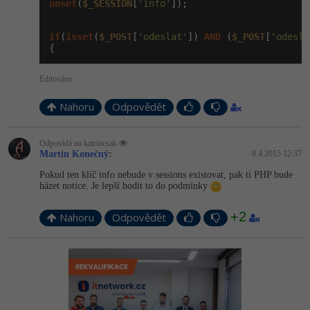
unset
(
$_SESSION
[
'info'
]);

if
(
isset
(
$_POST
[
'odeslat'
]) 
AND
 (
$_POST
[
'odesla
{
Editováno
Nahoru
Odpovědět
Odpovídá na katrincsak
Martin Konečný
:
8.4.2015 12:37
Pokud ten klíč info nebude v sessions existovat, pak ti PHP bude
házet notice. Je lepší hodit to do podmínky
+2
Nahoru
Odpovědět