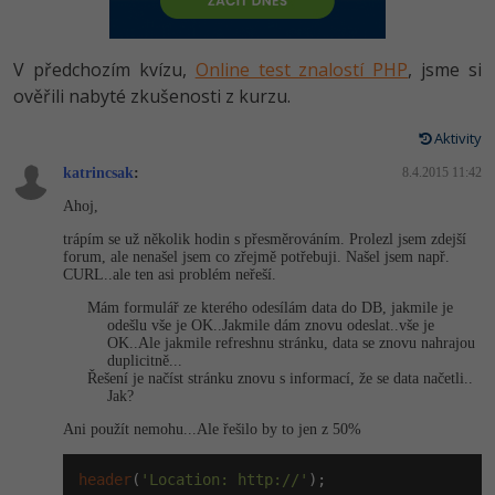
-80%
Vývojář mobilních aplikací
Python
HTML5, CSS3, Bootstrap, SEO
PHP
-80%
Specialista na AI a bigdata
V předchozím kvízu,
Online test znalostí PHP
, jsme si
JavaScript
SQL a databáze
ověřili nabyté zkušenosti z kurzu.
JavaScript
-80%
C# Game developer
PHP
Aktivity
Testování a verzování
Python
-80%
Webdesigner
katrincsak
C++
:
8.4.2015 11:42
UML a návrhové vzory
HTML / CSS
Ahoj,
-80%
Tester
Swift
trápím se už několik hodin s přesměrováním. Prolezl jsem zdejší
React
UML a návrhové vzory
forum, ale nenašel jsem co zřejmě potřebuji. Našel jsem např.
-80%
Systémový administrátor
CURL..ale ten asi problém neřeší.
Kotlin
Spring
MySQL/MariaDB
Mám formulář ze kterého odesílám data do DB, jakmile je
-80%
Grafik / UX/UI návrhář
odešlu vše je OK..Jakmile dám znovu odeslat..vše je
C
OK..Ale jakmile refreshnu stránku, data se znovu nahrajou
ASP.NET MVC
MS-SQL
duplicitně...
3D grafik
Řešení je načíst stránku znovu s informací, že se data načetli..
VB.NET
Jak?
Django
SQLite
Projektový manažer
Ani použít nemohu...Ale řešilo by to jen z 50%
SQL
Best practices
-80%
header
(
'Location: http://'
);
Databázový analytik
Návrh SW