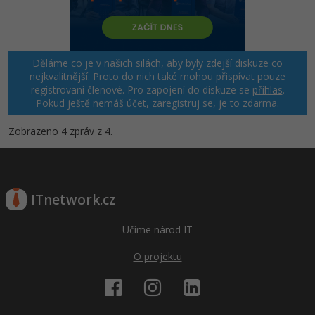
Windows
Fórum
Linux
Děláme co je v našich silách, aby byly zdejší diskuze co
nejkvalitnější. Proto do nich také mohou přispívat pouze
registrovaní členové. Pro zapojení do diskuze se
přihlas
.
Sítě
Pokud ještě nemáš účet,
zaregistruj se
, je to zdarma.
Kybernetická bezpečnost
Zobrazeno 4 zpráv z 4.
Elektronický podpis
Fórum
ITnetwork.cz
Učíme národ IT
O projektu