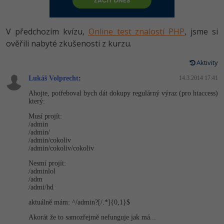
-80%
Vývojář mobilních aplikací
Python
HTML5, CSS3, Bootstrap, SEO
PHP
-80%
Specialista na AI a bigdata
V předchozím kvízu,
Online test znalostí PHP
, jsme si
JavaScript
SQL a databáze
ověřili nabyté zkušenosti z kurzu.
JavaScript
-80%
C# Game developer
PHP
Aktivity
Testování a verzování
Python
-80%
Webdesigner
Lukáš Volprecht
C++
:
14.3.2014 17:41
UML a návrhové vzory
HTML / CSS
Ahojte, potřeboval bych dát dokupy regulárný výraz (pro htaccess)
-80%
Tester
který:
Swift
React
UML a návrhové vzory
Musí projít:
-80%
Systémový administrátor
/admin
Kotlin
/admin/
Spring
MySQL/MariaDB
/admin/cokoliv
-80%
Grafik / UX/UI návrhář
/admin/cokoliv/co­koliv
C
ASP.NET MVC
MS-SQL
Nesmí projít:
3D grafik
/adminlol
VB.NET
/adm
Django
SQLite
/admi/hd
Projektový manažer
SQL
aktuálně mám: ^/admin?[/.*]{0,1}$
Best practices
-80%
Akorát že to samozřejmě nefunguje jak má...
Databázový analytik
Návrh SW