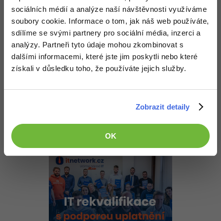
-30%
Kariéra
-80%
Marketing
sociálních médií a analýze naší návštěvnosti využíváme
Adobe Illustrator
Nahoru
Odpovědět
soubory cookie. Informace o tom, jak náš web používáte,
Pro firmy
-30%
WordPress
sdílíme se svými partnery pro sociální média, inzerci a
Adobe Lightroom
Odpovídá na David Hartinger
analýzy. Partneři tyto údaje mohou zkombinovat s
Lukáš Volprecht
:
14.3.2014 18:19
-30%
-15%
SEO
dalšími informacemi, které jste jim poskytli nebo které
Adobe XD
Tak už jsem to vykoumal:
získali v důsledku toho, že používáte jejich služby.
-25%
UX
Adobe InDesign
^/admin(/([^/]+)?)*
$
Business
Adobe After Effects
Zobrazit detaily
+1
Nahoru
Odpovědět
-25%
-80%
Kryptoměny
Blender
OK
-30%
Copywriting
Inkscape
-80%
-80%
MS Office
Fotografování
Google Dokumenty
Video
Time management
Ostatní