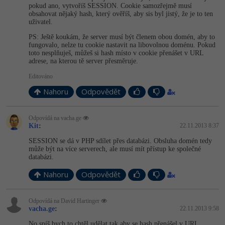
pokud ano, vytvoříš SESSION. Cookie samozřejmě musí
obsahovat nějaký hash, který ověříš, aby sis byl jistý, že je to ten
-41%
Copywriter
Algoritmy
uživatel.
PS: Ještě koukám, že server musí být členem obou domén, aby to
-10%
WordPress specialista
Umělá inteligence (AI)
fungovalo, nelze tu cookie nastavit na libovolnou doménu. Pokud
toto nesplňuješ, můžeš si hash místo v cookie přenášet v URL
adrese, na kterou tě server přesměruje.
SEO specialista
Pro děti
Editováno
Více
Nahoru
Odpovědět
Fórum
Odpovídá na vacha.ge
Kit
:
22.11.2013 8:37
SESSION se dá v PHP sdílet přes databázi. Obsluha domén tedy
Kurzy e-commerce
může být na více serverech, ale musí mít přístup ke společné
databázi.
Testování softwaru
Kurzy designu
Nahoru
Odpovědět
-80%
Datová analýza
HTML/CSS
Příběhy absolventů
Odpovídá na David Hartinger
-80%
vacha.ge
:
22.11.2013 9:58
Digitální gramotnost
Blog
Photoshop
No spíš bych to chtěl udělat tak aby se hash přenášel v URL