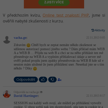
-80%
Vývojář mobilních aplikací
Python
HTML5, CSS3, Bootstrap, SEO
PHP
-80%
Specialista na AI a bigdata
V předchozím kvízu,
Online test znalostí PHP
, jsme si
JavaScript
SQL a databáze
ověřili nabyté zkušenosti z kurzu.
JavaScript
-80%
C# Game developer
PHP
Aktivity
Testování a verzování
Python
-80%
Webdesigner
vacha.ge
C++
:
22.11.2013 0:05
UML a návrhové vzory
HTML / CSS
Zdravím
Chtěl bych se zeptat nemáte někdo zkušenost se
-80%
Tester
sdílenou autorizací pomocí jiného webu ? Dám příklad mám WEB
Swift
A a WEB B ... Příjdu na web B a chci se na něho přihlásit ten mě
React
UML a návrhové vzory
přesměruje na WEB A a vyplním přihlašovací údaje a server mě
-80%
Systémový administrátor
Kotlin
ověří pokud projdu jsem zpátky přesměrován na WEB B kde už v
session mám uložené že jsem přihlášení user. Nesetkal jste se s tím
Spring
MySQL/MariaDB
někdo ? Díky
-80%
Grafik / UX/UI návrhář
C
ASP.NET MVC
MS-SQL
Odpovědět
3D grafik
VB.NET
Django
SQLite
Odpovídá na vacha.ge
Projektový manažer
SQL
David Hartinger
:
22.11.2013 8:17
Best practices
SESSION má každý web svojí, ale můžeš po přihlášení vytvořit
-80%
Databázový analytik
Návrh SW
cookie. U obou webů pak jen zkontroluješ, zda tam ta cookie je a