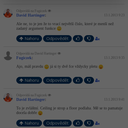
Odpovídá na Fugiczek
David Hartinger
:
13.1.2013 9:23
Ale ne, to je jen že to vrací největší číslo, které je menší než
zadaný argument funkce
Nahoru
Odpovědět
Odpovídá na David Hartinger
Fugiczek
:
13.1.2013 9:35
Ajo, máš pravdu
já si ty dvě fce vždycky pletu
Nahoru
Odpovědět
Odpovídá na Fugiczek
David Hartinger
:
13.1.2013 9:41
To je zvláštní. Ceiling je strop a floor podlaha. Mě se to pamatuje
docela dobře
Nahoru
Odpovědět