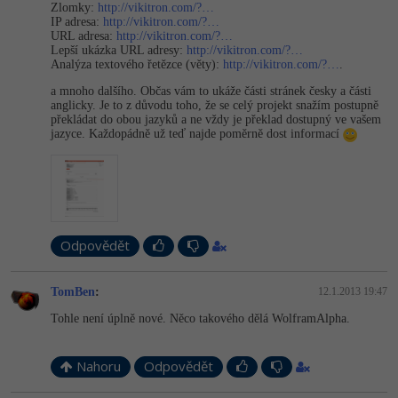
Zlomky:
http://vikitron.com/?…
IP adresa:
http://vikitron.com/?…
-41%
Copywriter
Algoritmy
URL adresa:
http://vikitron.com/?…
Lepší ukázka URL adresy:
http://vikitron.com/?…
Analýza textového řetězce (věty):
http://vikitron.com/?…
.
-10%
WordPress specialista
Umělá inteligence (AI)
a mnoho dalšího. Občas vám to ukáže části stránek česky a části
anglicky. Je to z důvodu toho, že se celý projekt snažím postupně
SEO specialista
Pro děti
překládat do obou jazyků a ne vždy je překlad dostupný ve vašem
jazyce. Každopádně už teď najde poměrně dost informací
Více
Fórum
Odpovědět
Kurzy e-commerce
Testování softwaru
TomBen
:
12.1.2013 19:47
Kurzy designu
Tohle není úplně nové. Něco takového dělá WolframAlpha.
-80%
Datová analýza
HTML/CSS
Příběhy absolventů
-80%
Nahoru
Odpovědět
Digitální gramotnost
Blog
Photoshop