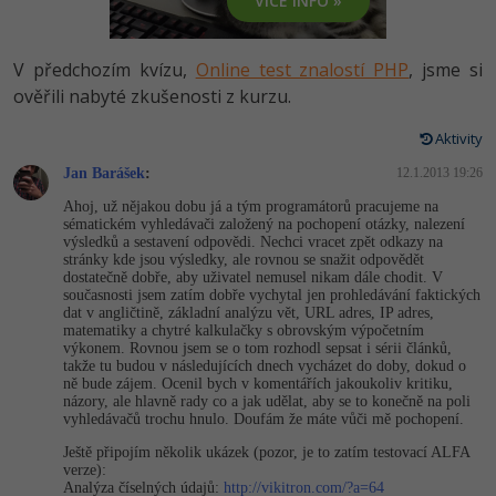
VÍCE INFO »
-80%
Vývojář mobilních aplikací
Python
HTML5, CSS3, Bootstrap, SEO
PHP
-80%
Specialista na AI a bigdata
V předchozím kvízu,
Online test znalostí PHP
, jsme si
JavaScript
SQL a databáze
ověřili nabyté zkušenosti z kurzu.
JavaScript
-80%
C# Game developer
PHP
Aktivity
Testování a verzování
Python
-80%
Webdesigner
Jan Barášek
C++
:
12.1.2013 19:26
UML a návrhové vzory
HTML / CSS
Ahoj, už nějakou dobu já a tým programátorů pracujeme na
-80%
Tester
sématickém vyhledávači založený na pochopení otázky, nalezení
Swift
výsledků a sestavení odpovědi. Nechci vracet zpět odkazy na
React
UML a návrhové vzory
stránky kde jsou výsledky, ale rovnou se snažit odpovědět
-80%
Systémový administrátor
dostatečně dobře, aby uživatel nemusel nikam dále chodit. V
Kotlin
současnosti jsem zatím dobře vychytal jen prohledávání faktických
Spring
MySQL/MariaDB
dat v angličtině, základní analýzu vět, URL adres, IP adres,
-80%
Grafik / UX/UI návrhář
C
matematiky a chytré kalkulačky s obrovským výpočetním
výkonem. Rovnou jsem se o tom rozhodl sepsat i sérii článků,
ASP.NET MVC
MS-SQL
takže tu budou v následujících dnech vycházet do doby, dokud o
3D grafik
VB.NET
ně bude zájem. Ocenil bych v komentářích jakoukoliv kritiku,
názory, ale hlavně rady co a jak udělat, aby se to konečně na poli
Django
SQLite
vyhledávačů trochu hnulo. Doufám že máte vůči mě pochopení.
Projektový manažer
SQL
Ještě připojím několik ukázek (pozor, je to zatím testovací ALFA
Best practices
verze):
-80%
Databázový analytik
Návrh SW
Analýza číselných údajů:
http://vikitron.com/?a=64