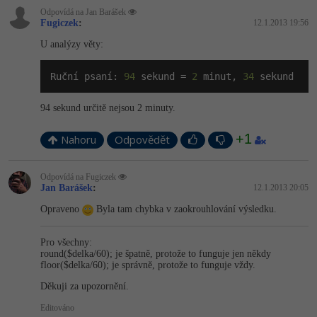
-30%
Kariéra
-80%
Marketing
Odpovídá na Jan Barášek
Adobe Illustrator
Fugiczek
:
12.1.2013 19:56
Pro firmy
-30%
U analýzy věty:
WordPress
Adobe Lightroom
-30%
-15%
Ruční psaní: 
94
 sekund = 
2
 minut, 
34
 sekund
SEO
Adobe XD
-25%
94 sekund určitě nejsou 2 minuty.
UX
Adobe InDesign
+1
Nahoru
Odpovědět
Business
Adobe After Effects
-25%
-80%
Odpovídá na Fugiczek
Kryptoměny
Blender
Jan Barášek
:
12.1.2013 20:05
-30%
Opraveno
Byla tam chybka v zaokrouhlování výsledku.
Copywriting
Inkscape
-80%
-80%
Pro všechny:
MS Office
Fotografování
round($delka/60); je špatně, protože to funguje jen někdy
floor($delka/60); je správně, protože to funguje vždy.
Google Dokumenty
Video
Děkuji za upozornění.
Editováno
Time management
Ostatní