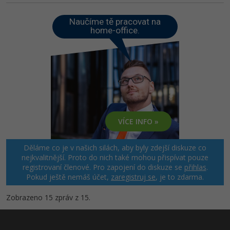
Naučíme tě pracovat na
home-office.
VÍCE INFO »
Děláme co je v našich silách, aby byly zdejší diskuze co
nejkvalitnější. Proto do nich také mohou přispívat pouze
registrovaní členové. Pro zapojení do diskuze se
přihlas
.
Pokud ještě nemáš účet,
zaregistruj se
, je to zdarma.
Zobrazeno 15 zpráv z 15.