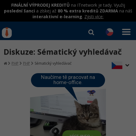
FINÁLNÍ VÝPRODEJ KREDITŮ
na ITnetwork je tady. Využij
poslední šanci
a získej až
80 % extra kreditů ZDARMA
na náš
interaktivní e-learning
.
Zjisti více:
IT kurzy
Od
0 Kč
Diskuze: Sématický vyhledávač
Přihlásit se
|
Registrovat
IT e-learning
Rekvalifikace a kurzy
PHP
PHP
Sématický vyhledávač
hrazené úřadem práce
Kurzy IT profesí
Workshopy zdarma
Naučíme tě pracovat na
home-office.
Junior programátor
Kurzy programování
Umělá inteligence v praxi
Školení
Programátor WWW aplikací
Jak začít?
Datová analýza v praxi
Základy programování
Školení dle technologií
-80%
Senior programátor
Java
Objektové programování - OOP
C# .NET
-80%
Front-end developer
C#.NET
Umělá inteligence
Java