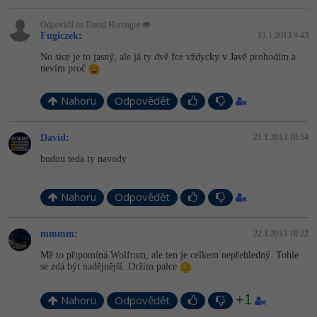
Odpovídá na David Hartinger
Fugiczek
:
13.1.2013 9:43
No sice je to jasný, ale já ty dvě fce vždycky v Javě prohodím a
nevím proč
Nahoru
Odpovědět
David
:
21.1.2013 10:54
budou teda ty navody
Nahoru
Odpovědět
mmmm
:
22.1.2013 18:22
Mě to připomíná Wolfram, ale ten je celkem nepřehledný. Tohle
se zdá být nadějnější. Držím palce
+1
Nahoru
Odpovědět