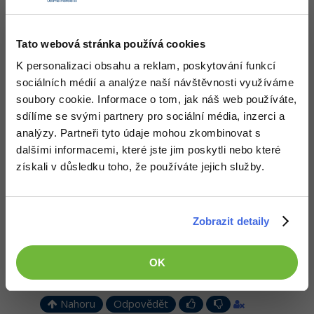
Nahoru
Odpovědět
Tato webová stránka používá cookies
K personalizaci obsahu a reklam, poskytování funkcí
Odpovídá na vodacek
Jan Barášek
:
12.1.2013 22:48
sociálních médií a analýze naší návštěvnosti využíváme
Integrály?
Ani pomalu nevím co to je, takže se o to ani nemůžu
soubory cookie. Informace o tom, jak náš web používáte,
pokoušet. Umí to v matematice všechno co umím já. Kolikrát mě
sdílíme se svými partnery pro sociální média, inzerci a
to i přechytračí, protože to na rozdíl odemně nedělá chyby.
Pokusím se o tom něco nastudovat a vymyslet nějaký algoritmus
analýzy. Partneři tyto údaje mohou zkombinovat s
jak to řešit. V úplném jádru to ale nemá žádný obecný algoritmus
dalšími informacemi, které jste jim poskytli nebo které
(teď udělej toto, teď zase toto a pak toto), ale na základě vstupního
dotazu a neuronové sítě si to ten algoritmus v RAMce vytvoří a
získali v důsledku toho, že používáte jejich služby.
pak zpracuje
Nahoru
Odpovědět
Zobrazit detaily
Odpovídá na David Jančík
Fugiczek
:
13.1.2013 9:16
OK
Jo,
http://docs.oracle.com/…ng/Math.html#…
)
Nahoru
Odpovědět