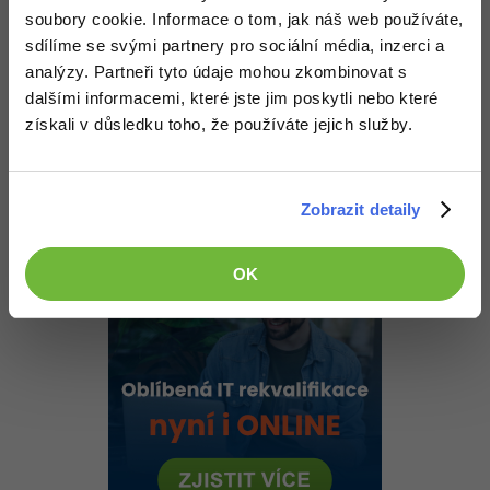
-30%
Kariéra
-80%
Marketing
soubory cookie. Informace o tom, jak náš web používáte,
Do dotazu si přidej na konec LIMIT X OFFSET Y, kde X je kolik
Adobe Illustrator
položek chceš mít na stránce a Y od kolikáté položky zobrazuješ. Y
sdílíme se svými partnery pro sociální média, inzerci a
Pro firmy
si předáš z GETu, např.
-30%
WordPress
analýzy. Partneři tyto údaje mohou zkombinovat s
Adobe Lightroom
dalšími informacemi, které jste jim poskytli nebo které
$y
 = 
$_GET
[
"s"
] * 
10
;
-30%
-15%
SEO
získali v důsledku toho, že používáte jejich služby.
Adobe XD
Potom zobrazíš stránky jako index.php?s=2 a podobně.
-25%
UX
Adobe InDesign
Nahoru
Odpovědět
Zobrazit detaily
Business
Adobe After Effects
-25%
-80%
OK
Kryptoměny
Blender
-30%
Copywriting
Inkscape
-80%
-80%
MS Office
Fotografování
Google Dokumenty
Video
Time management
Ostatní