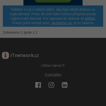
Děláme co je v našich silách, aby byly zdejší diskuze co
Windows
Fórum
nejkvalitnější. Proto do nich také mohou přispívat pouze
registrovaní členové. Pro zapojení do diskuze se
přihlas
.
Linux
Pokud ještě nemáš účet,
zaregistruj se
, je to zdarma.
Sítě
Zobrazeno 2 zpráv z 2.
Kybernetická bezpečnost
Elektronický podpis
ITnetwork.cz
Fórum
Učíme národ IT
O projektu