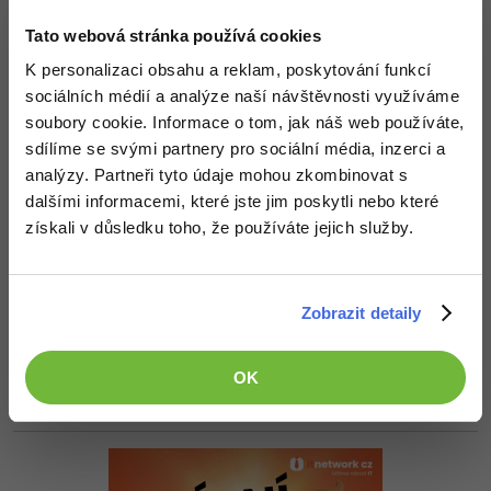
-30%
Kariéra
-80%
Marketing
Adobe Illustrator
Tato webová stránka používá cookies
Odpovídá na Uživatel sítě
Pro firmy
-30%
Uživatel sítě
:
29.1.2014 20:20
K personalizaci obsahu a reklam, poskytování funkcí
WordPress
Adobe Lightroom
sociálních médií a analýze naší návštěvnosti využíváme
tedy takto asi by jste to měl míti:
-30%
-15%
SEO
soubory cookie. Informace o tom, jak náš web používáte,
Adobe XD
sdílíme se svými partnery pro sociální média, inzerci a
echo
'<div id="articles-background">'
-25%
include
'articles/index.php'
UX
analýzy. Partneři tyto údaje mohou zkombinovat s
Adobe InDesign
echo
'</div>'
;
dalšími informacemi, které jste jim poskytli nebo které
Business
získali v důsledku toho, že používáte jejich služby.
Adobe After Effects
+2
Nahoru
Odpovědět
-25%
-80%
Kryptoměny
Blender
Odpovídá na Uživatel sítě
Zobrazit detaily
albertpatera
:
29.1.2014 20:22
-30%
Copywriting
Inkscape
děkuji, moc mi to pomohlo
-80%
-80%
OK
MS Office
Fotografování
+1
Nahoru
Odpovědět
Google Dokumenty
Video
Time management
Ostatní