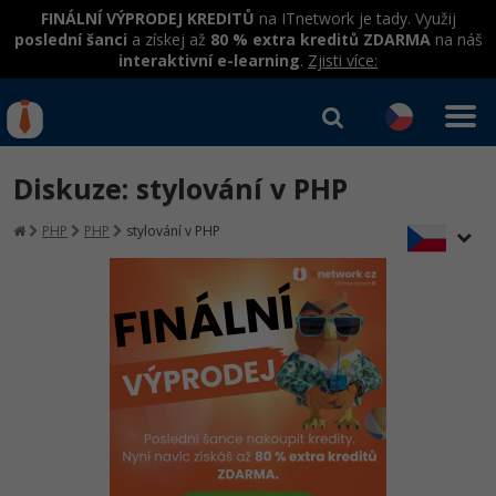
FINÁLNÍ VÝPRODEJ KREDITŮ
na ITnetwork je tady. Využij
poslední šanci
a získej až
80 % extra kreditů ZDARMA
na náš
interaktivní e-learning
.
Zjisti více:
IT kurzy
Od
0 Kč
Diskuze: stylování v PHP
Přihlásit se
|
Registrovat
IT e-learning
Rekvalifikace a kurzy
PHP
PHP
stylování v PHP
hrazené úřadem práce
Kurzy IT profesí
Workshopy zdarma
Junior programátor
Kurzy programování
Umělá inteligence v praxi
Školení
Programátor WWW aplikací
Jak začít?
Datová analýza v praxi
Základy programování
Školení dle technologií
-80%
Senior programátor
Java
Objektové programování - OOP
C# .NET
-80%
Front-end developer
C#.NET
Umělá inteligence
Java