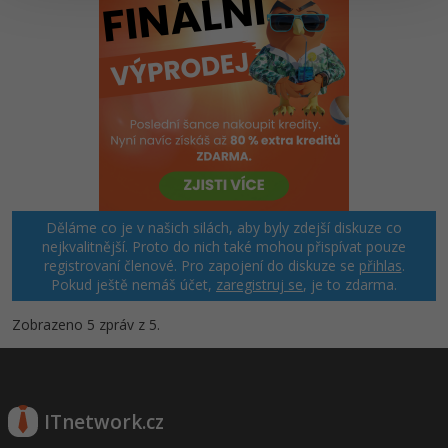
Windows
Fórum
Linux
Sítě
Kybernetická bezpečnost
Děláme co je v našich silách, aby byly zdejší diskuze co
Elektronický podpis
nejkvalitnější. Proto do nich také mohou přispívat pouze
registrovaní členové. Pro zapojení do diskuze se
přihlas
.
Fórum
Pokud ještě nemáš účet,
zaregistruj se
, je to zdarma.
Zobrazeno 5 zpráv z 5.
ITnetwork.cz