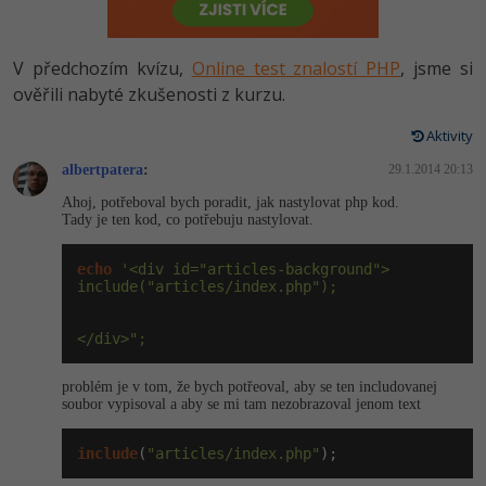
-80%
Vývojář mobilních aplikací
Python
HTML5, CSS3, Bootstrap, SEO
PHP
-80%
Specialista na AI a bigdata
V předchozím kvízu,
Online test znalostí PHP
, jsme si
JavaScript
SQL a databáze
ověřili nabyté zkušenosti z kurzu.
JavaScript
-80%
C# Game developer
PHP
Aktivity
Testování a verzování
Python
-80%
Webdesigner
albertpatera
C++
:
29.1.2014 20:13
UML a návrhové vzory
HTML / CSS
Ahoj, potřeboval bych poradit, jak nastylovat php kod.
-80%
Tester
Tady je ten kod, co potřebuju nastylovat.
Swift
React
UML a návrhové vzory
-80%
Systémový administrátor
echo
'<div id="articles-background">

Kotlin
include("articles/index.php");

Spring
MySQL/MariaDB
-80%
Grafik / UX/UI návrhář
C
</div>";
ASP.NET MVC
MS-SQL
3D grafik
VB.NET
problém je v tom, že bych potřeoval, aby se ten includovanej
Django
SQLite
soubor vypisoval a aby se mi tam nezobrazoval jenom text
Projektový manažer
SQL
Best practices
include
(
"articles/index.php"
);
-80%
Databázový analytik
Návrh SW