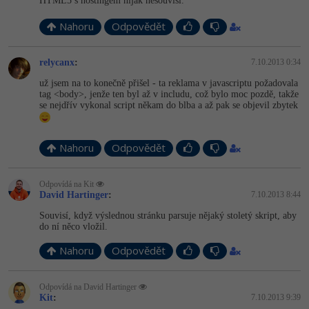
HTML5 s hostingem nijak nesouvisí.
Nahoru
Odpovědět
relycanx
:
7.10.2013 0:34
už jsem na to konečně přišel - ta reklama v javascriptu požadovala
tag <body>, jenže ten byl až v includu, což bylo moc pozdě, takže
se nejdřív vykonal script někam do blba a až pak se objevil zbytek
Nahoru
Odpovědět
Odpovídá na Kit
David Hartinger
:
7.10.2013 8:44
Souvisí, když výslednou stránku parsuje nějaký stoletý skript, aby
do ní něco vložil.
Nahoru
Odpovědět
Odpovídá na David Hartinger
Kit
:
7.10.2013 9:39