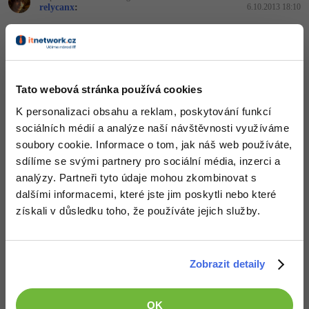
relycanx
:
6.10.2013 18:10
jo takhle, já myslel že začátek toho html tagu je to <!DOCTYPE
html>, že ten !DOCTYPE je jen doplněk k tomu
Nahoru
Odpovědět
Tato webová stránka používá cookies
Odpovídá na relycanx
K personalizaci obsahu a reklam, poskytování funkcí
David Hartinger
:
6.10.2013 18:12
sociálních médií a analýze naší návštěvnosti využíváme
Doctype říkáš, že text níže je HTML dokument. Podobná notace se
soubory cookie. Informace o tom, jak náš web používáte,
totiž používá třeba i pro XML.
sdílíme se svými partnery pro sociální média, inzerci a
Nahoru
Odpovědět
analýzy. Partneři tyto údaje mohou zkombinovat s
dalšími informacemi, které jste jim poskytli nebo které
Odpovídá na David Hartinger
získali v důsledku toho, že používáte jejich služby.
relycanx
:
6.10.2013 18:16
tak děkuji za informaci. Jinak jsem tam tedy pod ten první tag
<!DOCTYPE html> doplnil na druhý řádek <html lang="cs-cz">,
nahrál na web, ale zase beze změny
Zobrazit detaily
Nahoru
Odpovědět
OK