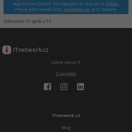
registrovaní členové. Pro zapojení do diskuze se
přihlas
.
Pokud ještě nemáš účet,
zaregistruj se
, je to zdarma.
Zobrazeno 15 zpráv z 15.
ITnetwork.cz
Učíme národ IT
O projektu
ITnetwork.cz
Blog