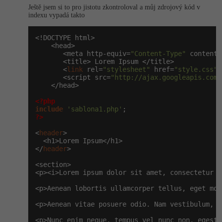
-30%
Kariéra
-80%
Ještě jsem si to pro jistotu zkontroloval a můj zdrojový kód v
Marketing
Adobe Illustrator
indexu vypadá takto
Pro firmy
-30%
WordPress
Adobe Lightroom
<!DOCTYPE html>

    <head>

-30%
-15%
       <meta http-equiv=
"Content-Type"
 content=
SEO
Adobe XD
       <title> Lorem Ipsum </title>

       <
link
 rel=
"stylesheet"
 href=
"style.css"
 
-25%
       <script src=
"http://ajax.googleapis.com/
UX
Adobe InDesign
    </head>

<?php
Business
Adobe After Effects
include
'sablona1.php'
?>
-25%
-80%
Kryptoměny
Blender
<
header
>

  <h1>Lorem Ipsum</h1>

-30%
Copywriting
</
header
>

Inkscape
<section>

-80%
-80%
MS Office
<p><i>Lorem ipsum dolor sit amet, consectetur a
Fotografování
<p>Aenean lobortis ullamcorper tellus, eget mol
Google Dokumenty
Video
<p>Aenean vitae posuere odio. Nam vestibulum, s
Time management
Ostatní
<p>Nunc enim neque, tempus vel nunc non, egesta