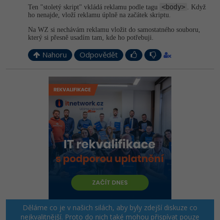
<body>
Ten "stoletý skript" vkládá reklamu podle tagu
. Když
ho nenajde, vloží reklamu úplně na začátek skriptu.
Na WZ si nechávám reklamu vložit do samostatného souboru,
který si přesně usadím tam, kde ho potřebuji.
Nahoru
Odpovědět
Děláme co je v našich silách, aby byly zdejší diskuze co
nejkvalitnější. Proto do nich také mohou přispívat pouze