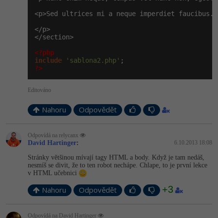
<p>Sed ultrices mi a neque imperdiet faucibus. 
Windows
Fórum
</p>

</section>

Linux
<?php
include
'sablona2.php'
Sítě
?>
Kybernetická bezpečnost
Editováno
Nahoru
Odpovědět
Elektronický podpis
Fórum
Odpovídá na relycanx
David Hartinger
:
6.10.2013 18:08
Stránky většinou mívají tagy HTML a body. Když je tam nedáš,
nesmíš se divit, že to ten robot nechápe. Chlape, to je první lekce
v HTML učebnici
+3
Nahoru
Odpovědět
Odpovídá na David Hartinger