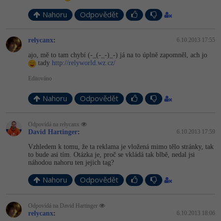
-41%
Nahoru
Odpovědět
Copywriter
Algoritmy
-10%
WordPress specialista
relycanx
:
6.10.2013 17:55
Umělá inteligence (AI)
ajo, mě to tam chybí (-_(-_-)_-) já na to úplně zapomněl, ach jo
tady
http://relyworld.wz.cz/
SEO specialista
Pro děti
Editováno
Více
Nahoru
Odpovědět
Fórum
Odpovídá na relycanx
David Hartinger
:
6.10.2013 17:59
Kurzy e-commerce
Vzhledem k tomu, že ta reklama je vložená mimo tělo stránky, tak
to bude asi tím. Otázka je, proč se vkládá tak blbě, nedal jsi
Testování softwaru
náhodou nahoru ten jejich tag?
Kurzy designu
Nahoru
Odpovědět
-80%
Datová analýza
HTML/CSS
Příběhy absolventů
-80%
Digitální gramotnost
Odpovídá na David Hartinger
Blog
Photoshop
relycanx
:
6.10.2013 18:06