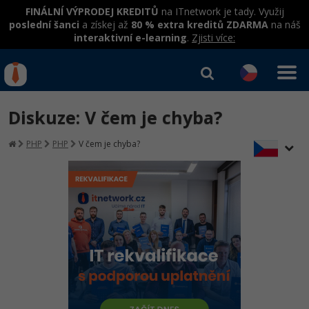
FINÁLNÍ VÝPRODEJ KREDITŮ
na ITnetwork je tady. Využij
poslední šanci
a získej až
80 % extra kreditů ZDARMA
na náš
interaktivní e-learning
.
Zjisti více:
IT kurzy
Od
0 Kč
Diskuze: V čem je chyba?
Přihlásit se
|
Registrovat
IT e-learning
Rekvalifikace a kurzy
PHP
PHP
V čem je chyba?
hrazené úřadem práce
Kurzy IT profesí
Workshopy zdarma
Junior programátor
Kurzy programování
Umělá inteligence v praxi
Školení
Programátor WWW aplikací
Jak začít?
Datová analýza v praxi
Základy programování
Školení dle technologií
-80%
Senior programátor
Java
Objektové programování - OOP
C# .NET
-80%
Front-end developer
C#.NET
Umělá inteligence
Java