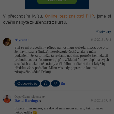
-80%
Vývojář mobilních aplikací
Python
HTML5, CSS3, Bootstrap, SEO
PHP
-80%
Specialista na AI a bigdata
V předchozím kvízu,
Online test znalostí PHP
, jsme si
JavaScript
SQL a databáze
ověřili nabyté zkušenosti z kurzu.
JavaScript
-80%
C# Game developer
PHP
Aktivity
Testování a verzování
Python
-80%
Webdesigner
relycanx
C++
:
6.10.2013 17:48
UML a návrhové vzory
HTML / CSS
Stal se mi prapodivný případ na hostingu webzdarma.cz. Jde o to,
-80%
Tester
že hlavní strana (index), nezobrazuje české znaky a mám
Swift
podezření, že za to může ta reklama nad tím, protože jsem zkusil
React
UML a návrhové vzory
prohodit soubor "oautorovi.php" a základní "index.php" na svých
-80%
Systémový administrátor
stránkách a také u té stránky začla blbnout diakritika, i když bylo
Kotlin
předtím vše v pořádku. Můžu vás tedy poprosit o kontrolu
Spring
MySQL/MariaDB
zdrojového kódu? Děkuji.
-80%
Grafik / UX/UI návrhář
C
ASP.NET MVC
MS-SQL
Odpovědět
3D grafik
VB.NET
Django
SQLite
Odpovídá na relycanx
Projektový manažer
SQL
David Hartinger
:
6.10.2013 17:49
Best practices
Poprosit nás můžeš, ale dokud nám nedáš adresu, tak to těžko
-80%
Databázový analytik
Návrh SW
někdo udělá