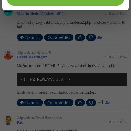
Odpovídá na relycanx
Martin Bednář (xbedm01)
:
6.10.2013 19:15
Zkontroluj taky sablona1.php a sablona2.php, protože v nich ti to
failí!
Nahoru
Odpovědět
Odpovídá na relycanx
David Hartinger
:
6.10.2013 19:42
Možná to neumí HTML 5, zkus za začátek body vložit tohle:
<!--WZ-REKLAMA-
1.0
-->
Jinak nevím, přesel bych každopádně na Endoru.
+1
Nahoru
Odpovědět
Odpovídá na David Hartinger
Kit
:
6.10.2013 19:55