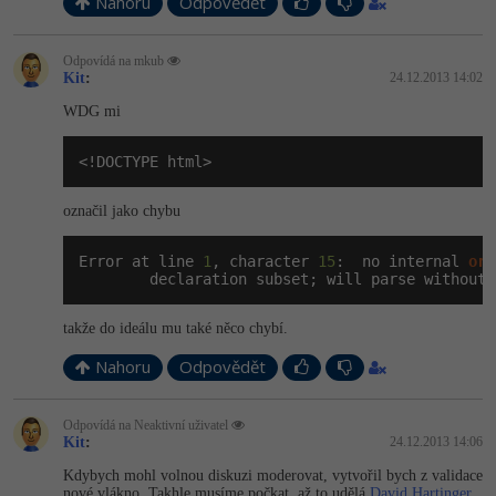
Nahoru
Odpovědět
Odpovídá na mkub
Kit
:
24.12.2013 14:02
WDG mi
<!DOCTYPE html>
označil jako chybu
Error at line 
1
, character 
15
:  no internal 
or
 
        declaration subset; will parse without 
takže do ideálu mu také něco chybí.
Nahoru
Odpovědět
Odpovídá na Neaktivní uživatel
Kit
:
24.12.2013 14:06
Kdybych mohl volnou diskuzi moderovat, vytvořil bych z validace
nové vlákno. Takhle musíme počkat, až to udělá
David Hartinger