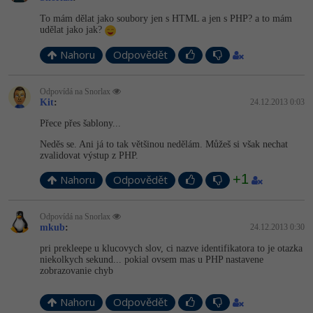
To mám dělat jako soubory jen s HTML a jen s PHP? a to mám
Windows
Fórum
udělat jako jak?
Nahoru
Odpovědět
Linux
Sítě
Odpovídá na Snorlax
Kit
:
24.12.2013 0:03
Přece přes šablony...
Kybernetická bezpečnost
Neděs se. Ani já to tak většinou nedělám. Můžeš si však nechat
zvalidovat výstup z PHP.
Elektronický podpis
+1
Nahoru
Odpovědět
Fórum
Odpovídá na Snorlax
mkub
:
24.12.2013 0:30
pri prekleepe u klucovych slov, ci nazve identifikatora to je otazka
niekolkych sekund... pokial ovsem mas u PHP nastavene
zobrazovanie chyb
Nahoru
Odpovědět