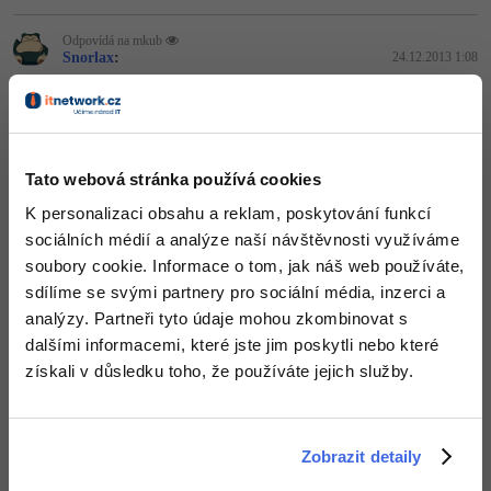
Odpovídá na mkub
Snorlax
:
24.12.2013 1:08
no jo ale mě to pochopitelně hlásilo undefined index (tam kde byl
post toho inputu)
Nahoru
Odpovědět
Tato webová stránka používá cookies
Odpovídá na Snorlax
K personalizaci obsahu a reklam, poskytování funkcí
mkub
:
24.12.2013 1:16
sociálních médií a analýze naší návštěvnosti využíváme
pokial mas v php.ini zapnute zobrazovanie chyb, tak ti bude
soubory cookie. Informace o tom, jak náš web používáte,
preklep u premennych hlasit "Undefied vartiable" a pod..., ale
pokial to budes mat vypnute, tak ti nic nebude hlasit
sdílíme se svými partnery pro sociální média, inzerci a
analýzy. Partneři tyto údaje mohou zkombinovat s
Nahoru
Odpovědět
dalšími informacemi, které jste jim poskytli nebo které
získali v důsledku toho, že používáte jejich služby.
Odpovídá na mkub
Snorlax
:
24.12.2013 1:41
ale ne že v HTML INPUTu mám vaule místo value
Zobrazit detaily
Nahoru
Odpovědět