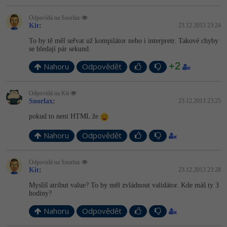
-41%
Copywriter
Odpovídá na Snorlax
Algoritmy
Kit
:
23.12.2013 23:24
-10%
WordPress specialista
To by tě měl seřvat už kompilátor nebo i interpretr. Takové chyby
Umělá inteligence (AI)
se hledají pár sekund.
+2
SEO specialista
Pro děti
Nahoru
Odpovědět
Více
Odpovídá na Kit
Snorlax
:
23.12.2013 23:25
Fórum
pokud to neni HTML že
Nahoru
Odpovědět
Kurzy e-commerce
Odpovídá na Snorlax
Testování softwaru
Kurzy designu
Kit
:
23.12.2013 23:28
-80%
Myslíš atribut value? To by měl zvládnout validátor. Kde máš ty 3
Datová analýza
HTML/CSS
Příběhy absolventů
hodiny?
-80%
Digitální gramotnost
Nahoru
Odpovědět
Blog
Photoshop