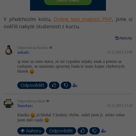
-80%
Vývojář mobilních aplikací
Python
HTML5, CSS3, Bootstrap, SEO
PHP
-80%
Specialista na AI a bigdata
V předchozím kvízu,
Online test znalostí PHP
, jsme si
JavaScript
SQL a databáze
ověřili nabyté zkušenosti z kurzu.
JavaScript
-80%
C# Game developer
PHP
Aktivity
Testování a verzování
Python
-80%
Webdesigner
C++
Odpovídá na Snorlax
mkub
:
23.12.2013 23:06
UML a návrhové vzory
HTML / CSS
-80%
Tester
aj mne sa casto stava, ze mi vypadne nejaky znak a potom sa
Swift
cudujem, ze namiesto spravnej funkcie mam kopec chybovych
React
UML a návrhové vzory
hlasok
-80%
Systémový administrátor
Kotlin
Spring
MySQL/MariaDB
Odpovědět
-80%
Grafik / UX/UI návrhář
C
ASP.NET MVC
MS-SQL
Odpovídá na mkub
3D grafik
VB.NET
Snorlax
:
23.12.2013 23:19
Django
SQLite
klasika
já hledal 3 hodiny chybu. našel jsem ji. místo value
Projektový manažer
SQL
jsem měl vaule
Best practices
-80%
Nahoru
Odpovědět
Databázový analytik
Návrh SW