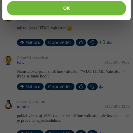
OK
Odpovídá na Snorlax
mkub
:
24.12.2013 2:04
tak to ukaze HTML validator
+1
Nahoru
Odpovědět
Odpovídá na mkub
Kit
:
24.12.2013 10:32
Nainstaloval jsem si offline validátor "WDG HTML Validator" -
třeba se bude hodit.
Nahoru
Odpovědět
Odpovídá na Kit
mkub
:
24.12.2013 13:58
pokial viem, aj W3C ma taktiez offline validator, ale instalacia nie
je prave ta najjednoduhsia