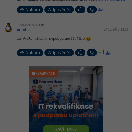
Nahoru
Odpovědět
Odpovídá na Kit
mkub
:
24.12.2013 14:51
asi WDG validator nepodporuje HTML5
+1
Nahoru
Odpovědět