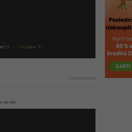
ge()) . 
'</span>'
);

17.5.2014 14:29
 cez else.