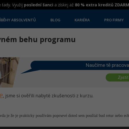
 tady. Využij
poslední šanci
a získej až
80 % extra kreditů ZDAR
ÍBĚHY ABSOLVENTŮ
BLOG
KARIÉRA
PRO FIRMY
rávném behu programu
Naučíme tě pracova
Zjistit
HP
, jsme si ověřili nabyté zkušenosti z kurzu.
da je že je prakticky používám poprsevé doted sem použíal bud retur nebo ec