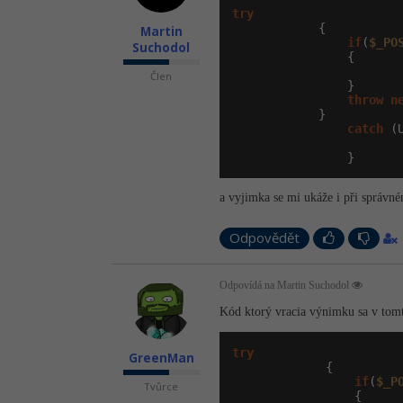
try
            {

Martin
if
(
$_PO
Suchodol
                {

Člen
                }

throw
n
            }

catch
 (
                }
a vyjimka se mi ukáže i při správ
Odpovědět
Odpovídá na Martin Suchodol
Kód ktorý vracia výnimku sa v tomto
try
GreenMan
             {

if
(
$_P
Tvůrce
                 {
