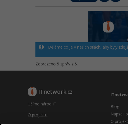
Děláme co je v našich silách, aby byly zdej
Zobrazeno 5 zpráv z 5.
ITnetwork.cz
ITnetwo
Učíme národ IT
Blog
Napsali o
O projektu
O projek