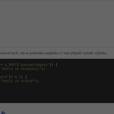
 testoval bych, zda se podmínka nesplnila a v tom případě vyhodit výjimku.
!= 
$_POST
[
"passwordAgain"
]) {

(
"hesla se neshodují"
);

word"
]) < 
5
) {

(
"heslo je krátké"
);

;
1