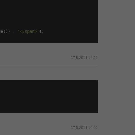
ge()) . 
'</span>'
);

17.5.2014 14:38
17.5.2014 14:40