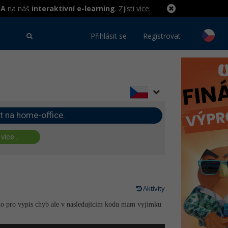
MA
na náš
interaktivní e-learning
.
Zjisti více:
Přihlásit se
Registrovat
t na home-office.
 více...
Aktivity
ho pro vypis chyb ale v nasledujicim kodu mam vyjimku