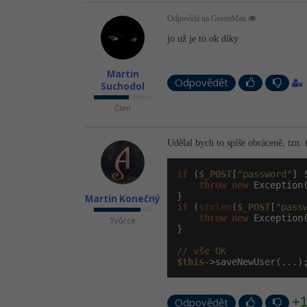
Odpovídá na GreenMan
jo už je to ok díky
Martin
Odpovědět
Suchodol
Člen
Udělal bych to spíše obráceně, tzn.
if
 (
$_POST
[
"password"
] 
throw
new
 Exception
Martin Konečný
if
 (
strlen
(
$_POST
[
"pass
throw
new
 Exception
Tvůrce
}

// vše OK
$this
->saveNewUser(...)
+
Odpovědět