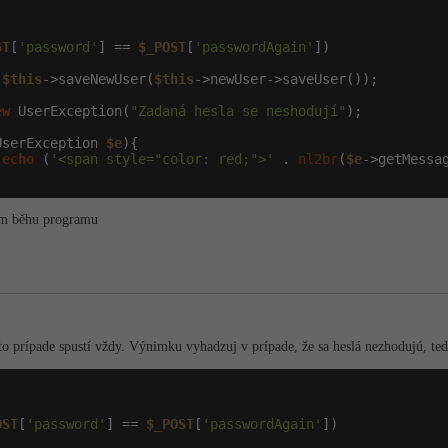
ST
[
'password'
] == 
$_POST
[
'passwordAgain'
])

$this
->saveNewUser(
$this
->newUser->saveUser());

ew
 UserException(
"Zadaná hesla se neshodují"
);

UserException 
$e
){

echo
 (
'<span style="color: red;">'
 . 
nl2br
(
$e
->getMessa
ném běhu programu
 prípade spustí vždy. Výnimku vyhadzuj v prípade, že sa heslá nezhodujú, teda
OST
[
'password'
] == 
$_POST
[
'passwordAgain'
])
