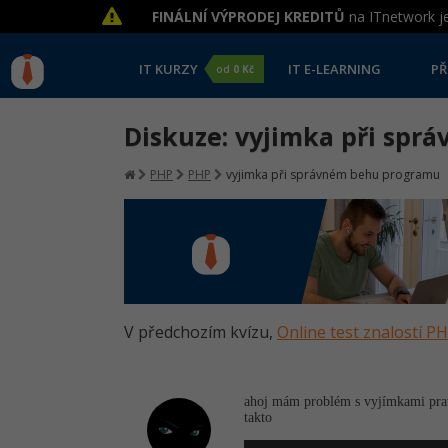
FINÁLNÍ VÝPRODEJ KREDITŮ
na ITnetwork je
IT KURZY
IT E-LEARNING
PŘ
od
0 Kč
Diskuze: vyjimka při sp
PHP
PHP
vyjimka při správném behu programu
V předchozím kvízu,
Online test znalostí P
ahoj mám problém s vyjímkami prav
takto