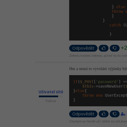
                 } 
else
 
throw
                 }

             }

catch
 (
                }
+
Odpovědět
Zelená zostane zelenou, aj keď na ňu vyle
Hm a nemá to vyvolání výjimky být
if
(
$_POST
[
'password'
] =
$this
->saveNewUser(
}
else
{

Uživatel sítě
throw
new
 UserExcep
}
Tvůrce
Odpovědět
Chybami se člověk učí, běžte se učit jina