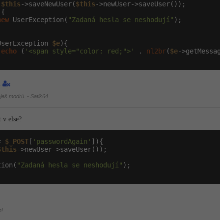
$this
->saveNewUser(
$this
->newUser->saveUser());

{

new
 UserException(
"Zadaná hesla se neshodují"
);

UserException 
$e
){

echo
 (
'<span style="color: red;">'
 . 
nl2br
(
$e
->getMessa
2
ješ modrú. - Satik64
 v else?
= 
$_POST
[
'passwordAgain'
]){

$this
->newUser->saveUser());

tion(
"Zadaná hesla se neshodují"
);

m!