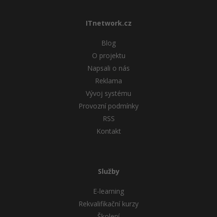
Windows
Fórum
ITnetwork.cz
Linux
Blog
O projektu
Sítě
Napsali o nás
Reklama
Kybernetická bezpečnost
Vývoj systému
Provozní podmínky
Elektronický podpis
RSS
Kontakt
Fórum
Služby
E-learning
Rekvalifikační kurzy
Školení