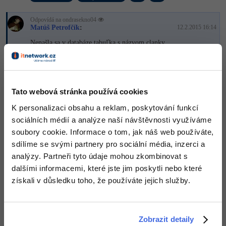
-41%
Copywriter
Algoritmy
Odpovídá na ondrasekno04
Matúš Petrofčík
:
12.2.2015 16:14
-10%
WordPress specialista
Nenašla sa v databáze tabuľka s názvom clanky.
Umělá inteligence (AI)
Akceptované řešení
SEO specialista
Pro děti
+20 Zkušeností
+2,50 Kč
Více
Tato webová stránka používá cookies
K personalizaci obsahu a reklam, poskytování funkcí
+1
Nahoru
Odpovědět
Fórum
sociálních médií a analýze naší návštěvnosti využíváme
soubory cookie. Informace o tom, jak náš web používáte,
Kurzy e-commerce
sdílíme se svými partnery pro sociální média, inzerci a
analýzy. Partneři tyto údaje mohou zkombinovat s
Testování softwaru
dalšími informacemi, které jste jim poskytli nebo které
Kurzy designu
získali v důsledku toho, že používáte jejich služby.
-80%
Datová analýza
HTML/CSS
Příběhy absolventů
-80%
Digitální gramotnost
Blog
Photoshop
Zobrazit detaily