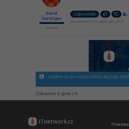
David
Odpovědět
Hartinger
New kid back on the block with a R.I.P
Vlastník
Děláme co je v našich silách, aby byly zdej
Zobrazeno 6 zpráv z 6.
ITnetwork.cz
ITnetwo