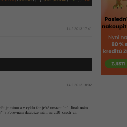
14.2.2013 17:41
14.2.2013 18:02
, dát je mimo a v cyklu for ještě umazat "=". Jinak mám
 "?" ? Porovnání databáze mám na utf8_czech_ci.