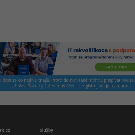
ší diskuze co nejkvalitnější. Proto do nich také mohou přispívat pouze
přihlas
. Pokud ještě nemáš účet,
zaregistruj se
, je to zdarma.
rk.cz
Služby