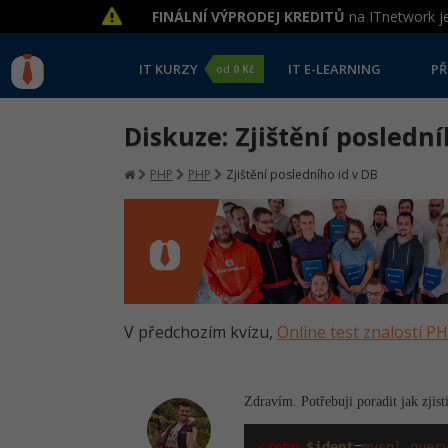
FINÁLNÍ VÝPRODEJ KREDITŮ
na ITnetwork je
IT KURZY
IT E-LEARNING
PŘ
od
0 Kč
Diskuze: Zjištění poslední
PHP
PHP
Zjištění posledního id v DB
V předchozím kvízu,
Online test znalostí P
Zdravím. Potřebuji poradit jak zjisti
<?php
$ident
=
mysql_quer