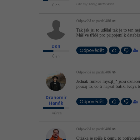
Bite my shiny, metal ass!
Člen
Odpovídá na pardal486
Tak jak jsi to udělal tak je to ten 
Máš ve třídě pro připojení k databá
Don
Odpovědět
Člen
Odpovídá na pardal486
Jednak funkce mysql_* jsou označe
použij to, co ti napsal Satik. Kdy
Drahomír
Odpovědět
Hanák
Tvůrce
Odpovídá na pardal486
Otázka je spíše k čemu to potřebuje