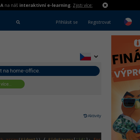
MA
na náš
interaktivní e-learning
.
Zjisti více:
Přihlásit se
Registrovat
t na home-office.
 více...
Aktivity
ch_array
(
$ident
)) { 
$id
=
$zazna
[
'id'
]; 
for
 (
$i
=
0
; 
$i
<=
str