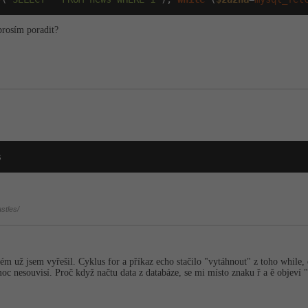
rosím poradit?
s
stles/
lém už jsem vyřešil. Cyklus for a příkaz echo stačilo "vytáhnout" z toho while
moc nesouvisí. Proč když načtu data z databáze, se mi místo znaku ř a ě objeví