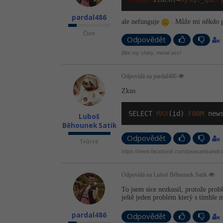
pardal486
ale nefunguje
. Může mi někdo p
Člen
Odpovědět
Bite my shiny, metal ass!
Odpovídá na pardal486
Zkus
SELECT 
MAX
(id) 
FROM
 new
Luboš
Běhounek Satik
Odpovědět
Tvůrce
https://www.facebook.com/peasantsandca
Odpovídá na Luboš Běhounek Satik
To jsem sice nezkusil, protože prob
ještě jeden problém který s tímhle 
pardal486
Odpovědět