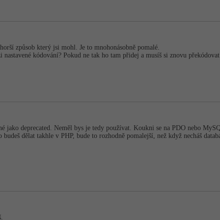
nejhorší způsob který jsi mohl. Je to mnohonásobně pomalé.
zi nastavené kódování? Pokud ne tak ho tam přidej a musíš si znovu překódovat
né jako deprecated. Neměl bys je tedy používat. Koukni se na PDO nebo My
ž to budeš dělat takhle v PHP, bude to rozhodně pomalejší, než když necháš da
š.