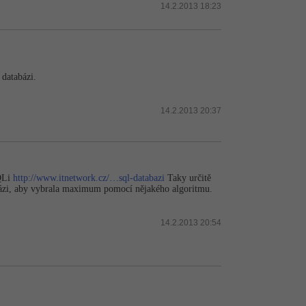
14.2.2013 18:23
 databázi.
14.2.2013 20:37
SQLi
http://www.itnetwork.cz/…sql-databazi
Taky určitě
tabázi, aby vybrala maximum pomocí nějakého algoritmu.
14.2.2013 20:54