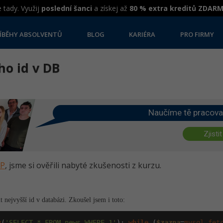
 tady. Využij
poslední šanci
a získej až
80 % extra kreditů ZDAR
ÍBĚHY ABSOLVENTŮ
BLOG
KARIÉRA
PRO FIRMY
ho id v DB
Naučíme tě pracova
Zjistit
HP
, jsme si ověřili nabyté zkušenosti z kurzu.
t nejvyšší id v databázi. Zkoušel jsem i toto:
y
(
'SELECT * FROM news WHERE 1'
); 
while
 (
$zazna
=
mysql_fet