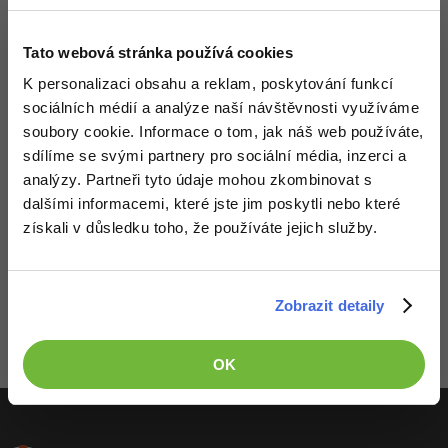
-41%
Copywriter
Algoritmy
Tato webová stránka používá cookies
-10%
WordPress specialista
K personalizaci obsahu a reklam, poskytování funkcí
Umělá inteligence (AI)
sociálních médií a analýze naší návštěvnosti využíváme
SEO specialista
soubory cookie. Informace o tom, jak náš web používáte,
Pro děti
sdílíme se svými partnery pro sociální média, inzerci a
analýzy. Partneři tyto údaje mohou zkombinovat s
Více
dalšími informacemi, které jste jim poskytli nebo které
Fórum
získali v důsledku toho, že používáte jejich služby.
Děláme co je v našich silách, aby byly zdejší diskuze co
Kurzy e-commerce
nejkvalitnější. Proto do nich také mohou přispívat pouze
registrovaní členové. Pro zapojení do diskuze se
přihlas
.
Zobrazit detaily
Pokud ještě nemáš účet,
Testování softwaru
zaregistruj se
, je to zdarma.
Kurzy designu
Zobrazeno 1 zpráv z 1.
OK
-80%
Datová analýza
HTML/CSS
Příběhy absolventů
-80%
Digitální gramotnost
Blog
Photoshop