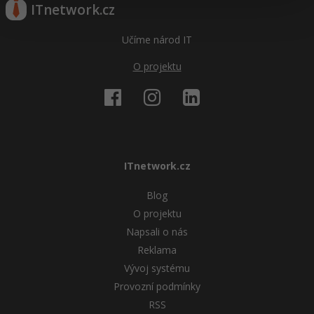
-30%
ITnetwork.cz
Kariéra
-80%
Marketing
Adobe Illustrator
Pro firmy
Učíme národ IT
-30%
WordPress
Adobe Lightroom
O projektu
-30%
-15%
SEO
Adobe XD
-25%
UX
Adobe InDesign
Business
Adobe After Effects
ITnetwork.cz
-25%
-80%
Kryptoměny
Blender
Blog
-30%
Copywriting
Inkscape
O projektu
Napsali o nás
-80%
-80%
MS Office
Fotografování
Reklama
Vývoj systému
Google Dokumenty
Video
Provozní podmínky
RSS
Time management
Ostatní