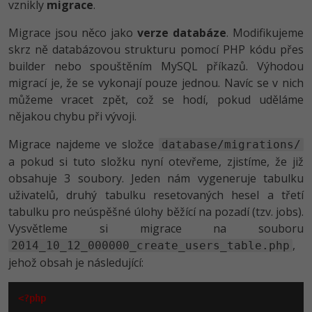
vznikly
migrace
.
-30%
Kariéra
-80%
Marketing
Adobe Illustrator
Migrace jsou něco jako
verze databáze
. Modifikujeme
Pro firmy
-30%
WordPress
Adobe Lightroom
skrz ně databázovou strukturu pomocí PHP kódu přes
builder nebo spouštěním MySQL příkazů. Výhodou
-30%
-15%
SEO
Adobe XD
migrací je, že se vykonají pouze jednou. Navíc se v nich
můžeme vracet zpět, což se hodí, pokud uděláme
-25%
UX
Adobe InDesign
nějakou chybu při vývoji.
Migrace najdeme ve složce
Business
database/migrations/
Adobe After Effects
a pokud si tuto složku nyní otevřeme, zjistíme, že již
-25%
-80%
Kryptoměny
obsahuje 3 soubory. Jeden nám vygeneruje tabulku
Blender
uživatelů, druhý tabulku resetovaných hesel a třetí
-30%
Copywriting
tabulku pro neúspěšné úlohy běžící na pozadí (tzv. jobs).
Inkscape
Vysvětleme si migrace na souboru
-80%
-80%
MS Office
Fotografování
,
2014_10_12_000000_create_users_table.php
jehož obsah je následující:
Google Dokumenty
Video
<?php
Time management
Ostatní