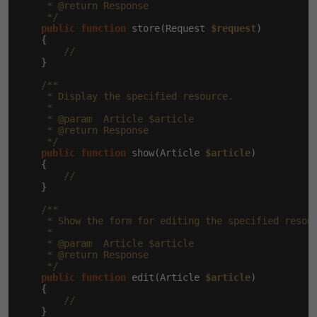
     * @return Response

     */
public
function
 store(Request 
$request
)

    {

//
    }

/**

     * Display the specified resource.

     *

     * @param  Article $article

     * @return Response

     */
public
function
 show(Article 
$article
)

    {

//
    }

/**

     * Show the form for editing the specified resour
     *

     * @param  Article $article

     * @return Response

     */
public
function
 edit(Article 
$article
)

    {

//
    }
