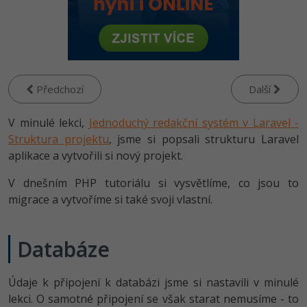
-80%
Vývojář mobilních aplikací
Python
HTML5, CSS3, Bootstrap, SEO
PHP
-80%
Specialista na AI a bigdata
JavaScript
SQL a databáze
JavaScript
-80%
C# Game developer
PHP
Testování a verzování
Předchozí
Další
Python
-80%
Webdesigner
C++
V minulé lekci,
UML a návrhové vzory
Jednoduchý redakční systém v Laravel -
HTML / CSS
-80%
Struktura projektu
Tester
, jsme si popsali strukturu Laravel
Swift
React
aplikace a vytvořili si nový projekt.
UML a návrhové vzory
-80%
Systémový administrátor
Kotlin
V dnešním PHP tutoriálu si vysvětlíme, co jsou to
Spring
MySQL/MariaDB
migrace a vytvoříme si také svoji vlastní.
-80%
Grafik / UX/UI návrhář
C
ASP.NET MVC
MS-SQL
3D grafik
VB.NET
Databáze
Django
SQLite
Projektový manažer
SQL
Údaje k připojení k databázi jsme si nastavili v minulé
Best practices
-80%
lekci. O samotné připojení se však starat nemusíme - to
Databázový analytik
Návrh SW