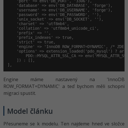
    'port' => env('DB_PORT', '3306'),

    'database' => env('DB_DATABASE', 'forge'),

    'username' => env('DB_USERNAME', 'forge'),

    'password' => env('DB_PASSWORD', ''),

    'unix_socket' => env('DB_SOCKET', ''),

    'charset' => 'utf8mb4',

    'collation' => 'utf8mb4_unicode_ci',

    'prefix' => '',

    'prefix_indexes' => true,

    'strict' => true,

    'engine' => 'InnoDB ROW_FORMAT=DYNAMIC', /* ZDE U
    'options' => extension_loaded('pdo_mysql') ? arra
        PDO::MYSQL_ATTR_SSL_CA => env('MYSQL_ATTR_SSL
    ]) : [],

],
Engine máme nastavený na 'InnoDB
ROW_FORMAT=DYNAMIC' a teď bychom měli schopni
migraci spustit.
Model článku
Přesuneme se k modelu. Ten najdeme hned ve složce