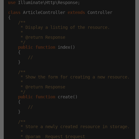
use
 Illuminate\Http\Response;

class
 ArticleController 
extends
 Controller

{

/**

     * Display a listing of the resource.

     *

     * @return Response

     */
public
function
 index()

    {

//
    }

/**

     * Show the form for creating a new resource.

     *

     * @return Response

     */
public
function
 create()

    {

//
    }

/**

     * Store a newly created resource in storage.

     *

     * @param  Request $request
