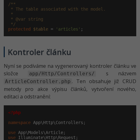
/**

 * The table associated with the model.

 *

 * @var string

 */
protected
$table
 = 
'articles'
;
Kontroler článku
Nyní se podíváme na vygenerovaný kontroler článku ve
složce
s názvem
app/Http/Controllers/
. Ten obsahuje již CRUD
ArticleController.php
metody pro akce výpisu článků, vytvoření nového,
editaci a odstranění:
<?php
namespace
 App\Http\Controllers;

use
use