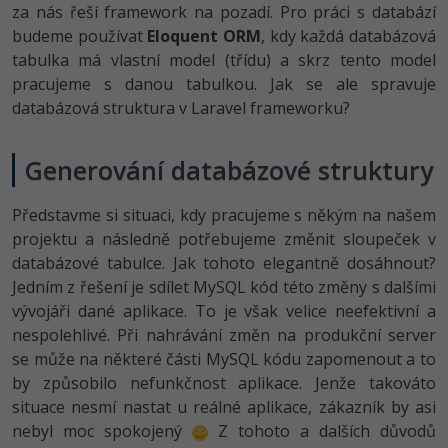
za nás řeší framework na pozadí. Pro práci s databází
-41%
budeme používat
Eloquent ORM
, kdy každá databázová
Copywriter
Algoritmy
tabulka má vlastní model (třídu) a skrz tento model
-10%
pracujeme s danou tabulkou. Jak se ale spravuje
WordPress specialista
Umělá inteligence (AI)
databázová struktura v Laravel frameworku?
SEO specialista
Pro děti
Generování databázové struktury
Více
Představme si situaci, kdy pracujeme s někým na našem
Fórum
projektu a následně potřebujeme změnit sloupeček v
databázové tabulce. Jak tohoto elegantně dosáhnout?
Kurzy e-commerce
Jedním z řešení je sdílet MySQL kód této změny s dalšími
vývojáři dané aplikace. To je však velice neefektivní a
Testování softwaru
nespolehlivé. Při nahrávání změn na produkční server
Kurzy designu
se může na některé části MySQL kódu zapomenout a to
-80%
Datová analýza
HTML/CSS
by způsobilo nefunkčnost aplikace. Jenže takováto
Příběhy absolventů
situace nesmí nastat u reálné aplikace, zákazník by asi
-80%
Digitální gramotnost
Blog
Photoshop
nebyl moc spokojený
Z tohoto a dalších důvodů