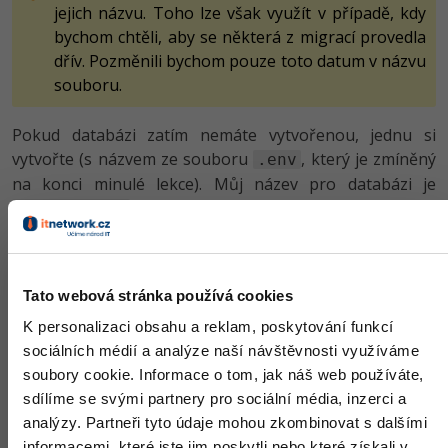
jejich názvu. Toho lze však využít v případě, kdy
bychom chtěli, aby se některá z migrací provedla
dřív. Pozměnili bychom pouze toto datum v názvu
souboru.
Pokud databázi zatím nemáte vytvořenou, jednu si
vytvořte (s názvem ze souboru
, který je zmíněný
.env
na konci minulé lekce). Můj název pro databázi je
.
laravel_cms
Nyní spustíme migraci přes příkaz
php artisan
, jehož výsledkem bude vytvoření migrační
migrate
Tato webová stránka používá cookies
databázové tabulky, která si uchovává všechny spuštěné
migrace. Dále se samozřejmě vytvoří i tabulky uživatelů,
K personalizaci obsahu a reklam, poskytování funkcí
resetovaných hesel, článků a neúspěšných úloh:
sociálních médií a analýze naší návštěvnosti využíváme
soubory cookie. Informace o tom, jak náš web používáte,
sdílíme se svými partnery pro sociální média, inzerci a
analýzy. Partneři tyto údaje mohou zkombinovat s dalšími
informacemi, které jste jim poskytli nebo které získali v