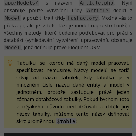
s názvem
. Nyní
app/Models/
Article.php
obsahuje pouze vytváření třídy
dědící z
Article
a použití trait třídy
. Možná vás to
Model
HasFactory
překvapí, ale již v této fázi je model naprosto funkční.
Všechny metody, které budeme potřebovat pro práci s
databází (vyhledávání, vytváření, upravování), obsahuje
, jenž definuje právě Eloquent ORM.
Model
Tabulku, se kterou má daný model pracovat,
specifikovat nemusíme. Názvy modelů se totiž
odvíjí od názvu tabulek, kdy tabulka je v
množném čísle názvu dané entity a model v
jednotném, protože zastupuje právě jeden
záznam databázové tabulky. Pokud bychom toto
z nějakého důvodu nedodržovali a chtěli jiný
název tabulky, můžeme tento název definovat
skrz proměnnou
:
$table