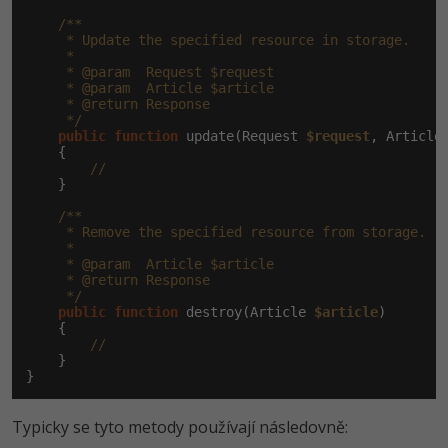
/**

     * Update the specified resource in storage.

     *

     * @param  Request $request

     * @param  Article $article

     * @return Response

     */
public
function
 update(Request 
$request
, Article
    {

//
    }

/**

     * Remove the specified resource from storage.

     *

     * @param  Article $article

     * @return Response

     */
public
function
 destroy(Article 
$article
)

    {

//
    }

}
Typicky se tyto metody používají následovně: