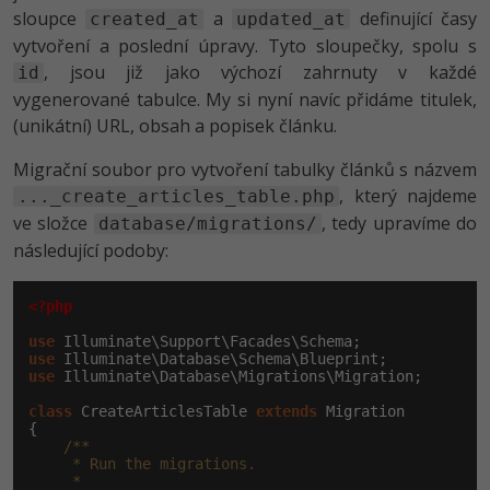
sloupce
a
definující časy
created_at
updated_at
vytvoření a poslední úpravy. Tyto sloupečky, spolu s
, jsou již jako výchozí zahrnuty v každé
id
vygenerované tabulce. My si nyní navíc přidáme titulek,
(unikátní) URL, obsah a popisek článku.
Migrační soubor pro vytvoření tabulky článků s názvem
, který najdeme
..._create_articles_table.php
ve složce
, tedy upravíme do
database/migrations/
následující podoby:
<?php
use
use
use
 Illuminate\Database\Migrations\Migration;

class
 CreateArticlesTable 
extends
 Migration

{

/**

     * Run the migrations.

     *
