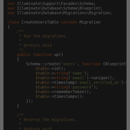
use
use
Windows
Fórum
use
 Illuminate\Database\Migrations\Migration;

class
 CreateUsersTable 
extends
 Migration

Linux
{

/**

     * Run the migrations.

Sítě
     *

     * @return void

     */
Kybernetická bezpečnost
public
function
 up()

    {

        Schema::create(
'users'
, 
function
 (Blueprint 
Elektronický podpis
$table
->id();

$table
->
string
(
'name'
);

$table
->
string
(
'email'
)->unique();

Fórum
$table
->timestamp(
'email_verified_at'
)->n
$table
->
string
(
'password'
);

$table
->rememberToken();

$table
->timestamps();

        });

    }

/**

     * Reverse the migrations.

     *

     * @return void
