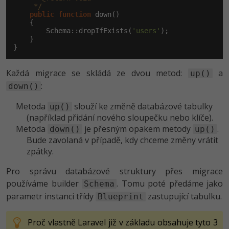
     */
public
function
 down()

    {

        Schema::dropIfExists(
'users'
);

    }

}
Každá migrace se skládá ze dvou metod:
a
up()
:
down()
Metoda
slouží ke změně databázové tabulky
up()
(například přidání nového sloupečku nebo klíče).
Metoda
je přesným opakem metody
.
down()
up()
Bude zavolaná v případě, kdy chceme změny vrátit
zpátky.
Pro správu databázové struktury přes migrace
používáme builder
. Tomu poté předáme jako
Schema
parametr instanci třídy
zastupující tabulku.
Blueprint
Proč vlastně Laravel již v základu obsahuje tyto 3