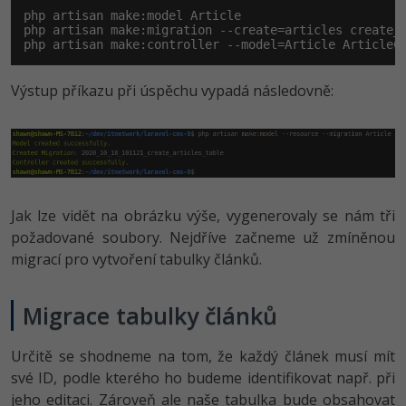
php artisan make:model Article

php artisan make:migration --create=articles create_a
php artisan make:controller --model=Article ArticleC
Výstup příkazu při úspěchu vypadá následovně:
Jak lze vidět na obrázku výše, vygenerovaly se nám tři
požadované soubory. Nejdříve začneme už zmíněnou
migrací pro vytvoření tabulky článků.
Migrace tabulky článků
Určitě se shodneme na tom, že každý článek musí mít
své ID, podle kterého ho budeme identifikovat např. při
jeho editaci. Zároveň ale naše tabulka bude obsahovat