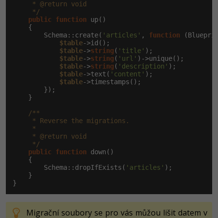
     * @return void

     */
public
function
 up()

    {

        Schema::create(
'articles'
, 
function
 (Bluepri
$table
->id();

$table
->
string
(
'title'
);

$table
->
string
(
'url'
)->unique();

$table
->
string
(
'description'
);

$table
->text(
'content'
);

$table
->timestamps();

        });

    }

/**

     * Reverse the migrations.

     *

     * @return void

     */
public
function
 down()

    {

        Schema::dropIfExists(
'articles'
);

    }

}
Migrační soubory se pro vás můžou lišit datem v