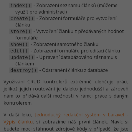
- Zobrazení seznamu článků (můžeme
index()
využít pro administraci)
- Zobrazení formuláře pro vytvoření
create()
článku
- Vytvoření článku z předávaných hodnot
store()
formuláře
- Zobrazení samotného článku
show()
- Zobrazení formuláře pro editaci článku
edit()
- Upravení databázového záznamu s
update()
článkem
- Odstranění článku z databáze
destroy()
Využívání CRUD kontrolerů extrémně ulehčuje práci,
jelikož jejich routování je daleko jednodušší a zároveň
nám to přidává další možnosti v rámci práce s daným
kontrolerem.
V další lekci,
Jednoduchý redakční systém v Laravel -
Výpis článku
, si zobrazíme náš první článek. Navíc si
budete moci stáhnout zdrojové kódy v případě, že jste