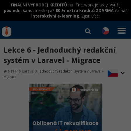
FINÁLNÍ VÝPRODEJ KREDITŮ
na ITnetwork je tady. Využij
poslední šanci
a získej až
80 % extra kreditů ZDARMA
na náš
interaktivní e-learning
.
Zjisti více:
IT kurzy
Od
0 Kč
Lekce 6 - Jednoduchý redakční
Přihlásit se
|
Registrovat
IT e-learning
Rekvalifikace a kurzy
systém v Laravel - Migrace
hrazené úřadem práce
Kurzy IT profesí
PHP
Laravel
Jednoduchý redakční systém v Laravel -
Workshopy zdarma
Migrace
Junior programátor
Kurzy programování
Umělá inteligence v praxi
Školení
Programátor WWW aplikací
Jak začít?
Datová analýza v praxi
Základy programování
Školení dle technologií
-80%
Senior programátor
Java
Objektové programování - OOP
C# .NET
-80%
Front-end developer
C#.NET
Umělá inteligence
Java